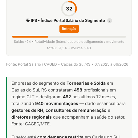
32
🎯 IPS - Índice Portal Salário do Segmento
i
Retração
Saldo: -24 • Rotatividade (intensidade de desligamento / movimento
total): 51,3% • Volume: 940
Fonte: Portal Salário / CAGED • Caxias do Sul/RS • 07/2025 a 06/2026
Empresas do segmento de
Tornearias e Solda
em
Caxias do Sul, RS contrataram
458
profissionais em
regime CLT e desligaram
482
nos últimos 12 meses,
totalizando
940 movimentações
— dado essencial para
gestores de RH
,
consultores de remuneração
e
diretores regionais
que acompanham a saúde do setor.
Fonte: CAGED/MTE.
O setor está
com demanda restrita
em Caxias do Sul,