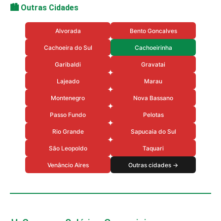
🏙️ Outras Cidades
Alvorada
Bento Goncalves
Cachoeira do Sul
Cachoeirinha
Garibaldi
Gravatai
Lajeado
Marau
Montenegro
Nova Bassano
Passo Fundo
Pelotas
Rio Grande
Sapucaia do Sul
São Leopoldo
Taquari
Venâncio Aires
Outras cidades →