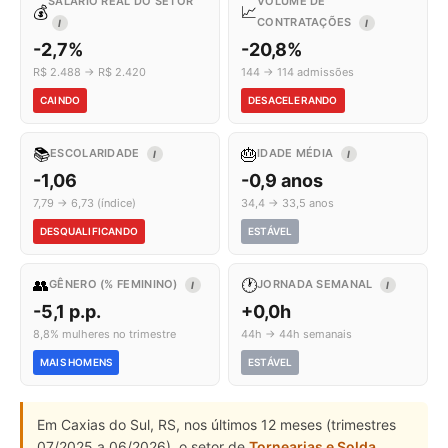
SALÁRIO REAL DO SETOR
VOLUME DE
💰
📈
CONTRATAÇÕES
I
I
-2,7%
-20,8%
R$ 2.488 → R$ 2.420
144 → 114 admissões
CAINDO
DESACELERANDO
📚
🎂
ESCOLARIDADE
IDADE MÉDIA
I
I
-1,06
-0,9 anos
7,79 → 6,73 (índice)
34,4 → 33,5 anos
DESQUALIFICANDO
ESTÁVEL
👥
🕐
GÊNERO (% FEMININO)
JORNADA SEMANAL
I
I
-5,1 p.p.
+0,0h
8,8% mulheres no trimestre
44h → 44h semanais
MAIS HOMENS
ESTÁVEL
Em Caxias do Sul, RS, nos últimos 12 meses (trimestres
07/2025 a 06/2026), o setor de
Tornearias e Solda