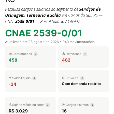
Pesquisa cargos e salários do segmento de
Serviços de
Usinagem, Tornearia e Solda
em Caxias do Sul, RS —
CNAE
2539-0/01
— Portal Salário / CAGED.
CNAE 2539-0/01
Atualizado em
03 agosto de 2026
• 940 movimentações
📥 Contratações
📤 Demissões
i
i
458
482
⚖️ Saldo líquido
🔄 Situação
i
i
Com demanda restrita
-24
💰 Salário médio do setor
🎯 Cargos distintos
i
i
R$ 3.029
16