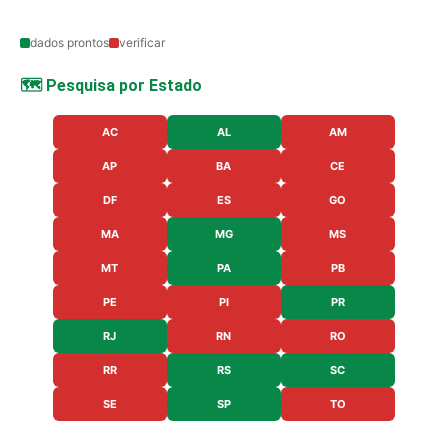
dados prontos
verificar
🗺️ Pesquisa por Estado
AC
AL
AM
AP
BA
CE
DF
ES
GO
MA
MG
MS
MT
PA
PB
PE
PI
PR
RJ
RN
RO
RR
RS
SC
SE
SP
TO