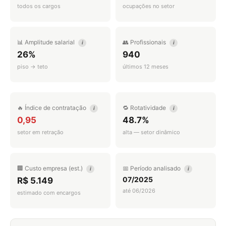
todos os cargos
ocupações no setor
📊 Amplitude salarial
👥 Profissionais
i
i
26%
940
piso → teto
últimos 12 meses
🔥 Índice de contratação
🔁 Rotatividade
i
i
0,95
48.7%
setor em retração
alta — setor dinâmico
🏢 Custo empresa (est.)
📅 Período analisado
i
i
07/2025
R$ 5.149
até 06/2026
estimado com encargos