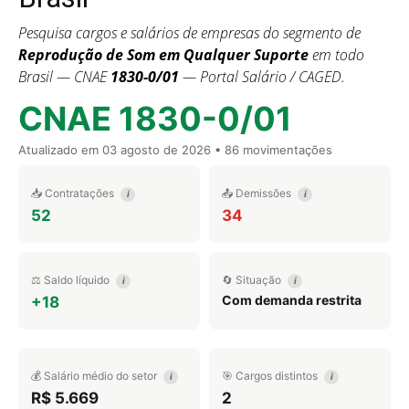
Pesquisa cargos e salários de empresas do segmento de
Reprodução de Som em Qualquer Suporte
em todo
Brasil — CNAE
1830-0/01
— Portal Salário / CAGED.
CNAE 1830-0/01
Atualizado em
03 agosto de 2026
• 86 movimentações
📥 Contratações
📤 Demissões
i
i
52
34
⚖️ Saldo líquido
🔄 Situação
i
i
Com demanda restrita
+18
💰 Salário médio do setor
🎯 Cargos distintos
i
i
R$ 5.669
2