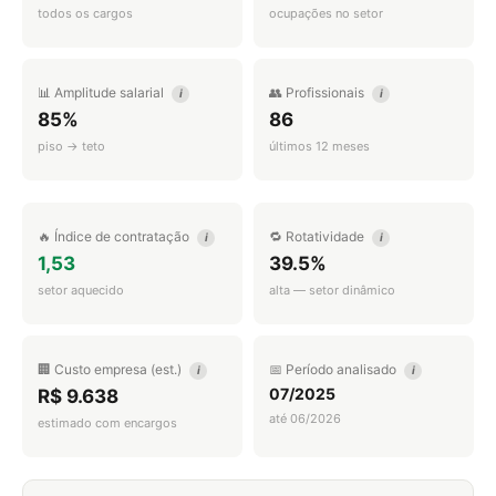
todos os cargos
ocupações no setor
📊 Amplitude salarial
👥 Profissionais
i
i
85%
86
piso → teto
últimos 12 meses
🔥 Índice de contratação
🔁 Rotatividade
i
i
1,53
39.5%
setor aquecido
alta — setor dinâmico
🏢 Custo empresa (est.)
📅 Período analisado
i
i
07/2025
R$ 9.638
até 06/2026
estimado com encargos