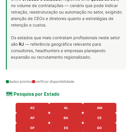
no volume de contratações — cenário que pode indicar
retração, reestruturação ou automação no setor, exigindo
atenção de CEOs e diretores quanto a estratégias de
retenção e custos.
Os estados que mais contratam profissionais neste setor
são
RJ
— referência geográfica relevante para
consultores, headhunters e empresas planejando
expansão ou recrutamento regionalizado.
dados prontos
verificar disponibilidade
🗺️ Pesquisa por Estado
AC
AL
AM
AP
BA
CE
DF
ES
GO