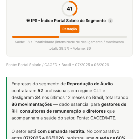
41
🎯 IPS - Índice Portal Salário do Segmento
i
Retração
Saldo: 18 • Rotatividade (intensidade de desligamento / movimento
total): 39,5% • Volume: 86
Fonte: Portal Salário / CAGED • Brasil • 07/2025 a 06/2026
Empresas do segmento de
Reprodução de Áudio
contrataram
52
profissionais em regime CLT e
desligaram
34
nos últimos 12 meses no Brasil, totalizando
86 movimentações
— dado essencial para
gestores de
RH
,
consultores de remuneração
e
diretores
que
acompanham a saúde do setor. Fonte: CAGED/MTE.
O setor está
com demanda restrita
. No comparativo
entre
07/2025 e 06/2026
, registrou uma
queda de 60%