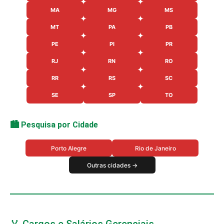
MA
MG
MS
MT
PA
PB
PE
PI
PR
RJ
RN
RO
RR
RS
SC
SE
SP
TO
🏙️ Pesquisa por Cidade
Porto Alegre
Rio de Janeiro
Outras cidades →