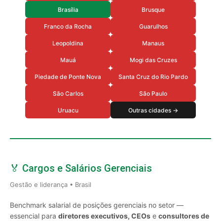
Brasília
Brusque
Franco da Rocha
Guarulhos
Leopoldina
Manaus
Mauá
Mogi das Cruzes
Piedade de Ponte Nova
Santa Cruz do Rio Pardo
São Carlos
São Paulo
Uruacu
Outras cidades →
🏅 Cargos e Salários Gerenciais
Gestão e liderança • Brasil
Benchmark salarial de posições gerenciais no setor —
essencial para
diretores executivos, CEOs
e
consultores de