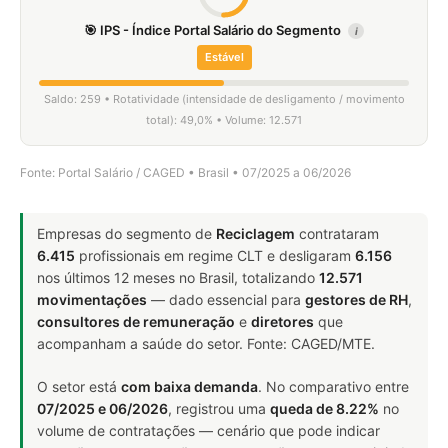
🎯 IPS - Índice Portal Salário do Segmento
i
Estável
Saldo: 259 • Rotatividade (intensidade de desligamento / movimento
total): 49,0% • Volume: 12.571
Fonte: Portal Salário / CAGED • Brasil • 07/2025 a 06/2026
Empresas do segmento de
Reciclagem
contrataram
6.415
profissionais em regime CLT e desligaram
6.156
nos últimos 12 meses no Brasil, totalizando
12.571
movimentações
— dado essencial para
gestores de RH
,
consultores de remuneração
e
diretores
que
acompanham a saúde do setor. Fonte: CAGED/MTE.
O setor está
com baixa demanda
. No comparativo entre
07/2025 e 06/2026
, registrou uma
queda de 8.22%
no
volume de contratações — cenário que pode indicar