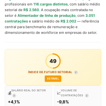
profissionais em
116 cargos distintos
, com salário médio
setorial de
R$ 2.560
. A ocupação mais contratada no
setor é
Alimentador de linha de produção
, com
3.051
contratações
e salário médio de
R$ 2.002
— referência
central para benchmarks de remuneração e
dimensionamento de workforce em empresas do setor.
49
ÍNDICE DE FUTURO SETORIAL
I
ESTÁVEL
SALÁRIO REAL DO SETOR
VOLUME DE
💰
📈
CONTRATAÇÕES
I
I
+4,1%
-9,8%