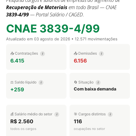
Pesquisa cargos e salários de empresas do segmento de
Recuperação de Materiais
em todo Brasil — CNAE
3839-4/99
— Portal Salário / CAGED.
CNAE 3839-4/99
Atualizado em
03 agosto de 2026
• 12.571 movimentações
📥 Contratações
📤 Demissões
i
i
6.415
6.156
⚖️ Saldo líquido
🔄 Situação
i
i
Com baixa demanda
+259
💰 Salário médio do setor
🎯 Cargos distintos
i
i
R$ 2.560
116
todos os cargos
ocupações no setor