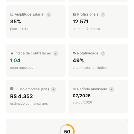
📊 Amplitude salarial
👥 Profissionais
i
i
35%
12.571
piso → teto
últimos 12 meses
🔥 Índice de contratação
🔁 Rotatividade
i
i
1,04
49%
setor aquecido
alta — setor dinâmico
🏢 Custo empresa (est.)
📅 Período analisado
i
i
07/2025
R$ 4.352
até 06/2026
estimado com encargos
50