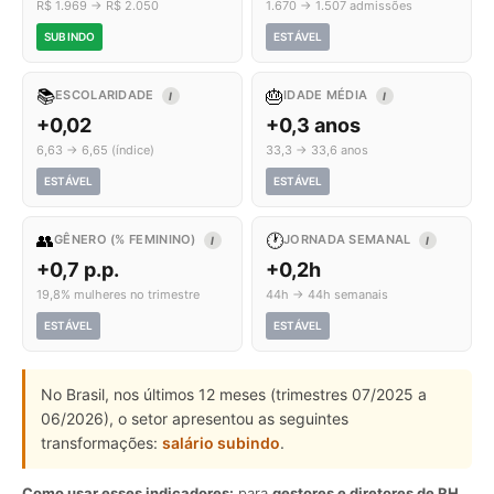
R$ 1.969 → R$ 2.050
1.670 → 1.507 admissões
SUBINDO
ESTÁVEL
📚
🎂
ESCOLARIDADE
IDADE MÉDIA
I
I
+0,02
+0,3 anos
6,63 → 6,65 (índice)
33,3 → 33,6 anos
ESTÁVEL
ESTÁVEL
👥
🕐
GÊNERO (% FEMININO)
JORNADA SEMANAL
I
I
+0,7 p.p.
+0,2h
19,8% mulheres no trimestre
44h → 44h semanais
ESTÁVEL
ESTÁVEL
No Brasil, nos últimos 12 meses (trimestres 07/2025 a
06/2026), o setor apresentou as seguintes
transformações:
salário subindo
.
Como usar esses indicadores:
para
gestores e diretores de RH
,