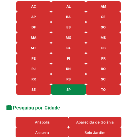
AC
AL
AM
AP
BA
CE
DF
ES
GO
MA
MG
MS
MT
PA
PB
PE
PI
PR
RJ
RN
RO
RR
RS
SC
SE
SP
TO
🏙️ Pesquisa por Cidade
Anápolis
Aparecida de Goiânia
Ascurra
Belo Jardim