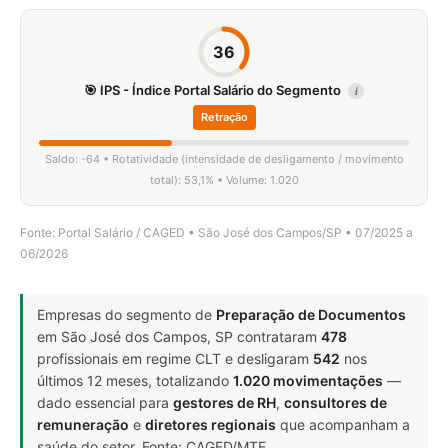
36
🎯 IPS - Índice Portal Salário do Segmento
i
Retração
Saldo: -64 • Rotatividade (intensidade de desligamento / movimento
total): 53,1% • Volume: 1.020
Fonte: Portal Salário / CAGED • São José dos Campos/SP • 07/2025 a
06/2026
Empresas do segmento de
Preparação de Documentos
em São José dos Campos, SP contrataram
478
profissionais em regime CLT e desligaram
542
nos
últimos 12 meses, totalizando
1.020 movimentações
—
dado essencial para
gestores de RH
,
consultores de
remuneração
e
diretores regionais
que acompanham a
saúde do setor. Fonte: CAGED/MTE.