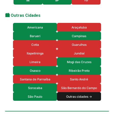
SE
SP
TO
🏙️ Outras Cidades
Americana
Araçatuba
Barueri
Campinas
Cotia
Guarulhos
Itapetininga
Jundiaí
Limeira
Mogi das Cruzes
Osasco
Ribeirão Preto
Santana de Parnaíba
Santo André
Sorocaba
São Bernardo do Campo
São Paulo
Outras cidades →