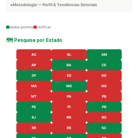
Metodologia — Perfil & Tendências Setoriais
dados prontos
verificar
🗺️ Pesquisa por Estado
AC
AL
AM
AP
BA
CE
DF
ES
GO
MA
MG
MS
MT
PA
PB
PE
PI
PR
RJ
RN
RO
RR
RS
SC