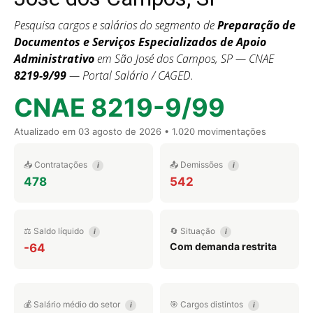
Pesquisa cargos e salários do segmento de
Preparação de
Documentos e Serviços Especializados de Apoio
Administrativo
em São José dos Campos, SP — CNAE
8219-9/99
— Portal Salário / CAGED.
CNAE 8219-9/99
Atualizado em
03 agosto de 2026
• 1.020 movimentações
📥 Contratações
📤 Demissões
i
i
478
542
⚖️ Saldo líquido
🔄 Situação
i
i
Com demanda restrita
-64
💰 Salário médio do setor
🎯 Cargos distintos
i
i