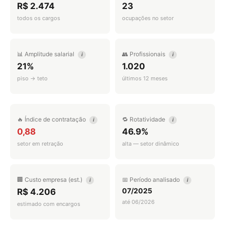
R$ 2.474
23
todos os cargos
ocupações no setor
📊 Amplitude salarial
👥 Profissionais
i
i
21%
1.020
piso → teto
últimos 12 meses
🔥 Índice de contratação
🔁 Rotatividade
i
i
0,88
46.9%
setor em retração
alta — setor dinâmico
🏢 Custo empresa (est.)
📅 Período analisado
i
i
07/2025
R$ 4.206
até 06/2026
estimado com encargos