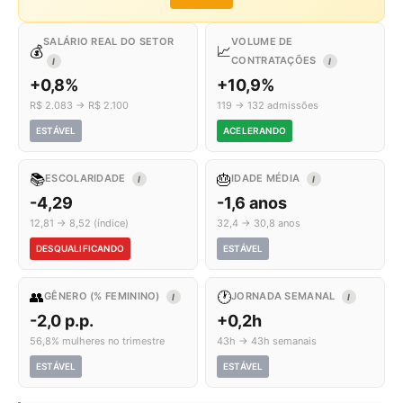
SALÁRIO REAL DO SETOR
VOLUME DE
💰
📈
CONTRATAÇÕES
I
I
+0,8%
+10,9%
R$ 2.083 → R$ 2.100
119 → 132 admissões
ESTÁVEL
ACELERANDO
📚
🎂
ESCOLARIDADE
IDADE MÉDIA
I
I
-4,29
-1,6 anos
12,81 → 8,52 (índice)
32,4 → 30,8 anos
DESQUALIFICANDO
ESTÁVEL
👥
🕐
GÊNERO (% FEMININO)
JORNADA SEMANAL
I
I
-2,0 p.p.
+0,2h
56,8% mulheres no trimestre
43h → 43h semanais
ESTÁVEL
ESTÁVEL