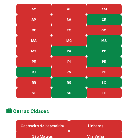
AC
AL
AM
AP
BA
CE
DF
ES
GO
MA
MG
MS
MT
PA
PB
PE
PI
PR
RJ
RN
RO
RR
RS
SC
SE
SP
TO
🏙️ Outras Cidades
Cachoeiro de Itapemirim
Linhares
São Mateus
Vila Velha