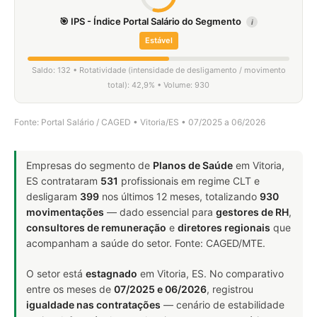
🎯 IPS - Índice Portal Salário do Segmento
i
Estável
Saldo: 132 • Rotatividade (intensidade de desligamento / movimento
total): 42,9% • Volume: 930
Fonte: Portal Salário / CAGED • Vitoria/ES • 07/2025 a 06/2026
Empresas do segmento de
Planos de Saúde
em Vitoria,
ES contrataram
531
profissionais em regime CLT e
desligaram
399
nos últimos 12 meses, totalizando
930
movimentações
— dado essencial para
gestores de RH
,
consultores de remuneração
e
diretores regionais
que
acompanham a saúde do setor. Fonte: CAGED/MTE.
O setor está
estagnado
em Vitoria, ES. No comparativo
entre os meses de
07/2025 e 06/2026
, registrou
igualdade nas contratações
— cenário de estabilidade