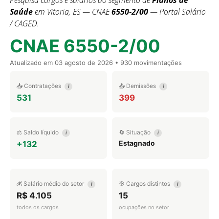
Pesquisa cargos e salários do segmento de
Planos de
Saúde
em Vitoria, ES — CNAE
6550-2/00
— Portal Salário
/ CAGED.
CNAE 6550-2/00
Atualizado em
03 agosto de 2026
• 930 movimentações
📥 Contratações
📤 Demissões
i
i
531
399
⚖️ Saldo líquido
🔄 Situação
i
i
Estagnado
+132
💰 Salário médio do setor
🎯 Cargos distintos
i
i
R$ 4.105
15
todos os cargos
ocupações no setor