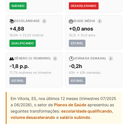
SUBINDO
DESACELERANDO
📚
🎂
ESCOLARIDADE
IDADE MÉDIA
I
I
+4,88
+0,0 anos
18,64 → 23,52 (índice)
32,6 → 32,6 anos
QUALIFICANDO
ESTÁVEL
👥
🕐
GÊNERO (% FEMININO)
JORNADA SEMANAL
I
I
-1,8 p.p.
-0,2h
71,7% mulheres no trimestre
43h → 43h semanais
ESTÁVEL
ESTÁVEL
Em Vitoria, ES, nos últimos 12 meses (trimestres 07/2025
a 06/2026), o setor de
Planos de Saúde
apresentou as
seguintes transformações:
escolaridade qualificando
,
volume desacelerando
e
salário subindo
.