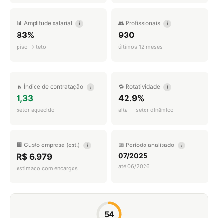
📊 Amplitude salarial
👥 Profissionais
i
i
83%
930
piso → teto
últimos 12 meses
🔥 Índice de contratação
🔁 Rotatividade
i
i
1,33
42.9%
setor aquecido
alta — setor dinâmico
🏢 Custo empresa (est.)
📅 Período analisado
i
i
07/2025
R$ 6.979
até 06/2026
estimado com encargos
54