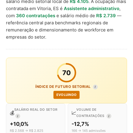
salário médio setorial local de
R$ 4.105
. A ocupação mais
contratada em Vitoria, ES é
Assistente administrativo
,
com
360 contratações
e salário médio de
R$ 2.739
—
referência central para benchmarks regionais de
remuneração e dimensionamento de workforce em
empresas do setor.
70
ÍNDICE DE FUTURO SETORIAL
I
EVOLUINDO
SALÁRIO REAL DO SETOR
VOLUME DE
💰
📈
CONTRATAÇÕES
I
I
+10,0%
-12,7%
R$ 2.568 → R$ 2.825
166 → 145 admissões