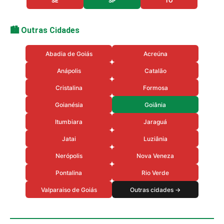
SE
SP
TO
🏙️ Outras Cidades
Abadia de Goiás
Acreúna
Anápolis
Catalão
Cristalina
Formosa
Goianésia
Goiânia
Itumbiara
Jaraguá
Jatai
Luziânia
Nerópolis
Nova Veneza
Pontalina
Rio Verde
Valparaiso de Goiás
Outras cidades →