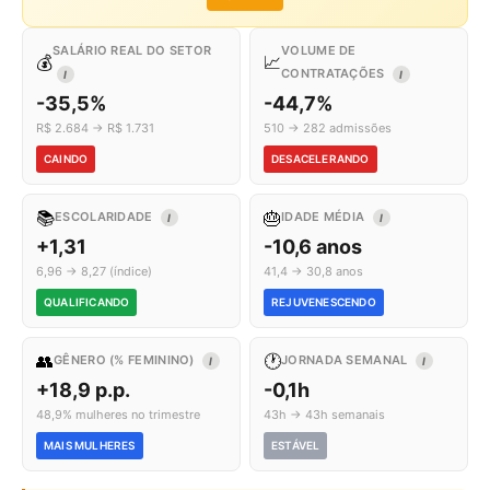
SALÁRIO REAL DO SETOR
VOLUME DE
💰
📈
CONTRATAÇÕES
I
I
-35,5%
-44,7%
R$ 2.684 → R$ 1.731
510 → 282 admissões
CAINDO
DESACELERANDO
📚
🎂
ESCOLARIDADE
IDADE MÉDIA
I
I
+1,31
-10,6 anos
6,96 → 8,27 (índice)
41,4 → 30,8 anos
QUALIFICANDO
REJUVENESCENDO
👥
🕐
GÊNERO (% FEMININO)
JORNADA SEMANAL
I
I
+18,9 p.p.
-0,1h
48,9% mulheres no trimestre
43h → 43h semanais
MAIS MULHERES
ESTÁVEL