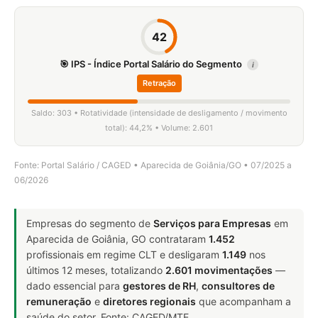
42
🎯 IPS - Índice Portal Salário do Segmento
i
Retração
Saldo: 303 • Rotatividade (intensidade de desligamento / movimento
total): 44,2% • Volume: 2.601
Fonte: Portal Salário / CAGED • Aparecida de Goiânia/GO • 07/2025 a
06/2026
Empresas do segmento de
Serviços para Empresas
em
Aparecida de Goiânia, GO contrataram
1.452
profissionais em regime CLT e desligaram
1.149
nos
últimos 12 meses, totalizando
2.601 movimentações
—
dado essencial para
gestores de RH
,
consultores de
remuneração
e
diretores regionais
que acompanham a
saúde do setor. Fonte: CAGED/MTE.