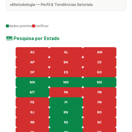
Metodologia — Perfil & Tendências Setoriais
dados prontos
verificar
🗺️ Pesquisa por Estado
AC
AL
AM
AP
BA
CE
DF
ES
GO
MA
MG
MS
MT
PA
PB
PE
PI
PR
RJ
RN
RO
RR
RS
SC