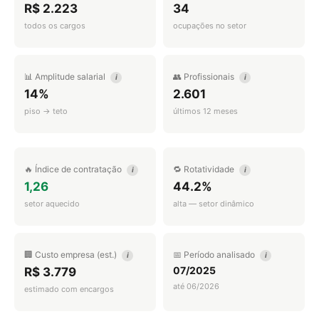
R$ 2.223
34
todos os cargos
ocupações no setor
📊 Amplitude salarial
👥 Profissionais
i
i
14%
2.601
piso → teto
últimos 12 meses
🔥 Índice de contratação
🔁 Rotatividade
i
i
1,26
44.2%
setor aquecido
alta — setor dinâmico
🏢 Custo empresa (est.)
📅 Período analisado
i
i
07/2025
R$ 3.779
até 06/2026
estimado com encargos