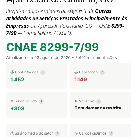
Pesquisa cargos e salários do segmento de
Outras
Atividades de Serviços Prestados Principalmente às
Empresas
em Aparecida de Goiânia, GO — CNAE
8299-
7/99
— Portal Salário / CAGED.
CNAE 8299-7/99
Atualizado em
03 agosto de 2026
• 2.601 movimentações
📥 Contratações
📤 Demissões
i
i
1.452
1.149
⚖️ Saldo líquido
🔄 Situação
i
i
Com demanda restrita
+303
💰 Salário médio do setor
🎯 Cargos distintos
i
i