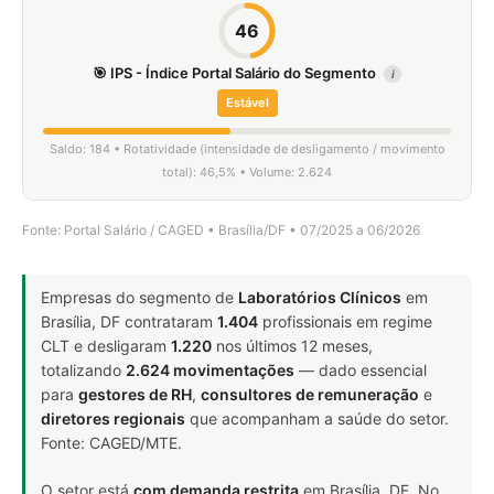
46
🎯 IPS - Índice Portal Salário do Segmento
i
Estável
Saldo: 184 • Rotatividade (intensidade de desligamento / movimento
total): 46,5% • Volume: 2.624
Fonte: Portal Salário / CAGED • Brasília/DF • 07/2025 a 06/2026
Empresas do segmento de
Laboratórios Clínicos
em
Brasília, DF contrataram
1.404
profissionais em regime
CLT e desligaram
1.220
nos últimos 12 meses,
totalizando
2.624 movimentações
— dado essencial
para
gestores de RH
,
consultores de remuneração
e
diretores regionais
que acompanham a saúde do setor.
Fonte: CAGED/MTE.
O setor está
com demanda restrita
em Brasília, DF. No