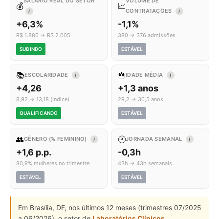
SALÁRIO REAL DO SETOR
VOLUME DE
💰
📈
CONTRATAÇÕES
I
I
+6,3%
-1,1%
R$ 1.886 → R$ 2.005
380 → 376 admissões
SUBINDO
ESTÁVEL
📚
🎂
ESCOLARIDADE
IDADE MÉDIA
I
I
+4,26
+1,3 anos
8,92 → 13,18 (índice)
29,2 → 30,5 anos
QUALIFICANDO
ESTÁVEL
👥
🕐
GÊNERO (% FEMININO)
JORNADA SEMANAL
I
I
+1,6 p.p.
-0,3h
80,9% mulheres no trimestre
43h → 43h semanais
ESTÁVEL
ESTÁVEL
Em Brasília, DF, nos últimos 12 meses (trimestres 07/2025
a 06/2026), o setor de
Laboratórios Clínicos