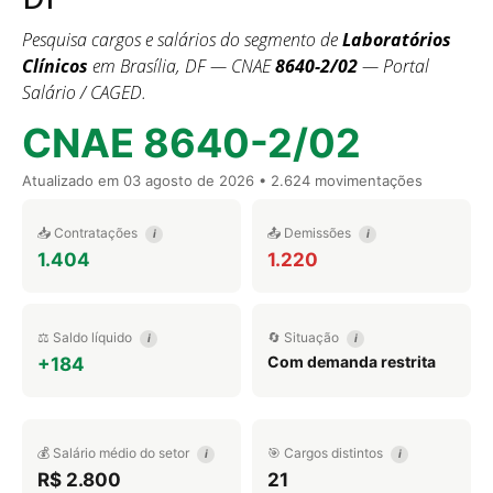
Pesquisa cargos e salários do segmento de
Laboratórios
Clínicos
em Brasília, DF — CNAE
8640-2/02
— Portal
Salário / CAGED.
CNAE 8640-2/02
Atualizado em
03 agosto de 2026
• 2.624 movimentações
📥 Contratações
📤 Demissões
i
i
1.404
1.220
⚖️ Saldo líquido
🔄 Situação
i
i
Com demanda restrita
+184
💰 Salário médio do setor
🎯 Cargos distintos
i
i
R$ 2.800
21