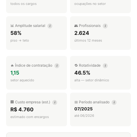
todos os cargos
ocupações no setor
📊 Amplitude salarial
👥 Profissionais
i
i
58%
2.624
piso → teto
últimos 12 meses
🔥 Índice de contratação
🔁 Rotatividade
i
i
1,15
46.5%
setor aquecido
alta — setor dinâmico
🏢 Custo empresa (est.)
📅 Período analisado
i
i
07/2025
R$ 4.760
até 06/2026
estimado com encargos