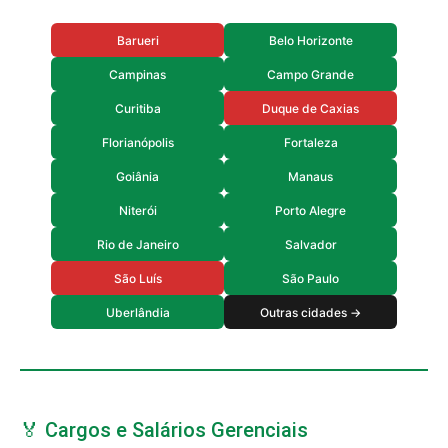
Barueri
Belo Horizonte
Campinas
Campo Grande
Curitiba
Duque de Caxias
Florianópolis
Fortaleza
Goiânia
Manaus
Niterói
Porto Alegre
Rio de Janeiro
Salvador
São Luís
São Paulo
Uberlândia
Outras cidades →
🏅 Cargos e Salários Gerenciais