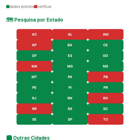
dados prontos
verificar
🗺️ Pesquisa por Estado
AC
AL
AM
AP
BA
CE
DF
ES
GO
MA
MG
MS
MT
PA
PB
PE
PI
PR
RJ
RN
RO
RR
RS
SC
SE
SP
TO
🏙️ Outras Cidades