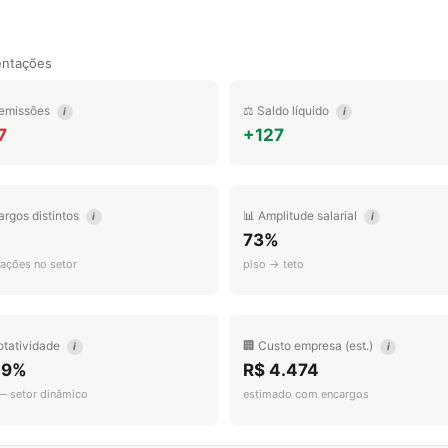
entações
emissões
⚖️ Saldo líquido
i
i
7
+127
argos distintos
📊 Amplitude salarial
i
i
73%
ações no setor
piso → teto
otatividade
🏢 Custo empresa (est.)
i
i
.9%
R$ 4.474
 — setor dinâmico
estimado com encargos