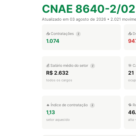
CNAE 8640-2/02
Atualizado em
03 agosto de 2026
• 2.021 movim
📥 Contratações
📤 D
i
1.074
94
💰 Salário médio do setor
🎯 C
i
R$ 2.632
21
todos os cargos
ocup
🔥 Índice de contratação
🔁 R
i
1,13
46
setor aquecido
alta