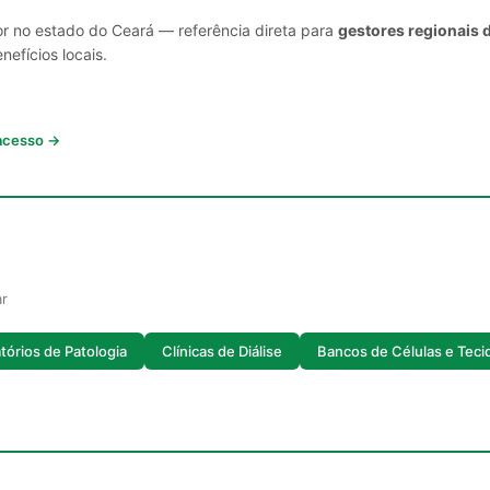
or no estado do Ceará — referência direta para
gestores regionais 
nefícios locais.
 acesso →
ar
tórios de Patologia
Clínicas de Diálise
Bancos de Células e Teci