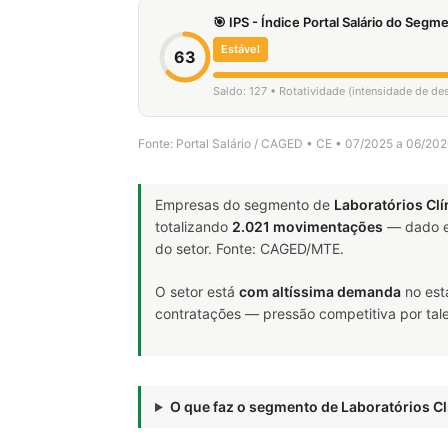
🎯 IPS - Índice Portal Salário do Seg
Estável
63
Saldo: 127 • Rotatividade (intensidade de d
Fonte: Portal Salário / CAGED • CE • 07/2025 a 06/20
Empresas do segmento de
Laboratórios Clí
totalizando
2.021 movimentações
— dado e
do setor. Fonte: CAGED/MTE.
O setor está
com altíssima demanda
no est
contratações — pressão competitiva por tale
O que faz o segmento de Laboratórios 