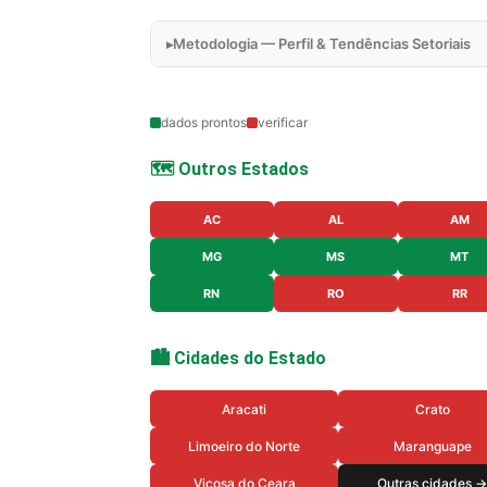
Metodologia — Perfil & Tendências Setoriais
dados prontos
verificar
🗺️ Outros Estados
AC
AL
AM
MG
MS
MT
RN
RO
RR
🏙️ Cidades do Estado
Aracati
Crato
Limoeiro do Norte
Maranguape
Vicosa do Ceara
Outras cidades →