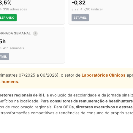
8,5%
-0,32
→ 338 admissões
8,22 → 7,90 (índice)
LERANDO
ESTÁVEL
ORNADA SEMANAL
I
,5h
→ 41h semanais
ÁVEL
trimestres 07/2025 a 06/2026), o setor de
Laboratórios Clínicos
apr
s homens
.
iretores regionais de RH
, a evolução da escolaridade e da jornada sina
nefícios na localidade. Para
consultores de remuneração e headhunters
os de recolocação regionais. Para
CEOs, diretores executivos e estrat
am transformações competitivas e tendências de consumo do próprio seto
.