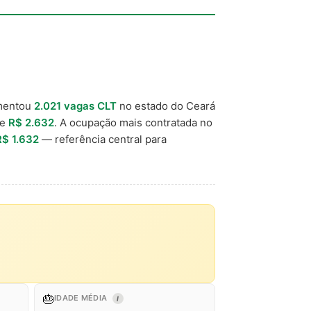
mentou
2.021 vagas CLT
no estado do Ceará
de
R$ 2.632
. A ocupação mais contratada no
R$ 1.632
— referência central para
🎂
IDADE MÉDIA
I