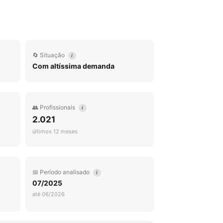
🔄 Situação
i
Com altíssima demanda
👥 Profissionais
i
2.021
últimos 12 meses
📅 Período analisado
i
07/2025
até 06/2026