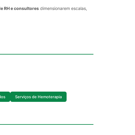
de RH e consultores
dimensionarem escalas,
dos
Serviços de Hemoterapia