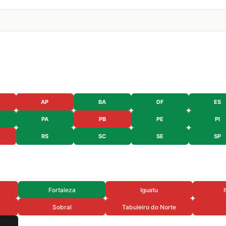
AP
BA
DF
ES
PA
PB
PE
PI
RS
SC
SE
SP
Fortaleza
Iguatu
Sobral
Tabuleiro do Norte