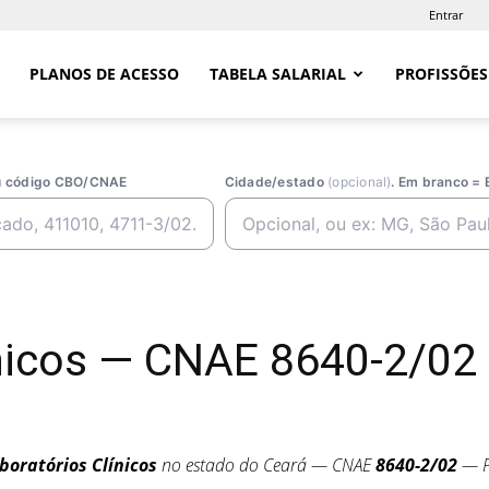
Entrar
PLANOS DE ACESSO
TABELA SALARIAL
PROFISSÕES
ou código CBO/CNAE
Cidade/estado
(opcional)
. Em branco = 
ínicos — CNAE 8640-2/02
boratórios Clínicos
no estado do Ceará — CNAE
8640-2/02
— P