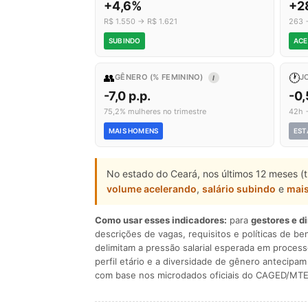
+4,6%
+2
R$ 1.550 → R$ 1.621
263 
SUBINDO
ACE
👥
🕐
GÊNERO (% FEMININO)
J
I
-7,0 p.p.
-0
75,2% mulheres no trimestre
42h 
MAIS HOMENS
EST
No estado do Ceará, nos últimos 12 meses (
volume acelerando
,
salário subindo
e
mai
Como usar esses indicadores:
para
gestores e d
descrições de vagas, requisitos e políticas de be
delimitam a pressão salarial esperada em process
perfil etário e a diversidade de gênero antecip
com base nos microdados oficiais do CAGED/MTE