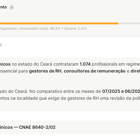
mento
i
esligamento / movimento total): 46,9% • Volume: 2.021
26
nicos
no estado do Ceará contrataram
1.074
profissionais em regim
ssencial para
gestores de RH
,
consultores de remuneração
e
dire
ado do Ceará. No comparativo entre os meses de
07/2025 e 06/20
ntos na localidade que exige de gestores de RH uma revisão da polí
Clínicos — CNAE 8640-2/02