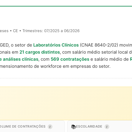
eses • CE • Trimestres: 07/2025 a 06/2026
AGED, o setor de
Laboratórios Clínicos
(CNAE 8640-2/02) movi
ionais em
21 cargos distintos
, com salário médio setorial local 
e análises clínicas
, com
569 contratações
e salário médio de
imensionamento de workforce em empresas do setor.
📚
OLUME DE CONTRATAÇÕES
ESCOLARIDADE
I
I