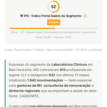
52
🎯 IPS - Índice Portal Salário do Segmento
i
Estável
Saldo: -22 • Rotatividade (intensidade de desligamento / movimento
total): 50,6% • Volume: 1.842
Fonte: Portal Salário / CAGED • Belo Horizonte/MG • 07/2025 a 06/2026
Empresas do segmento de
Laboratórios Clínicos
em
Belo Horizonte, MG contrataram
910
profissionais em
regime CLT e desligaram
932
nos últimos 12 meses,
totalizando
1.842 movimentações
— dado essencial
para
gestores de RH
,
consultores de remuneração
e
diretores regionais
que acompanham a saúde do setor.
Fonte: CAGED/MTE.
O setor está
com altíssima demanda
em Belo Horizonte,