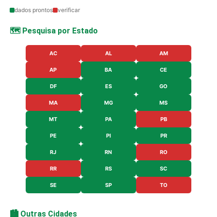
dados prontos
verificar
🗺️ Pesquisa por Estado
AC
AL
AM
AP
BA
CE
DF
ES
GO
MA
MG
MS
MT
PA
PB
PE
PI
PR
RJ
RN
RO
RR
RS
SC
SE
SP
TO
🏙️ Outras Cidades