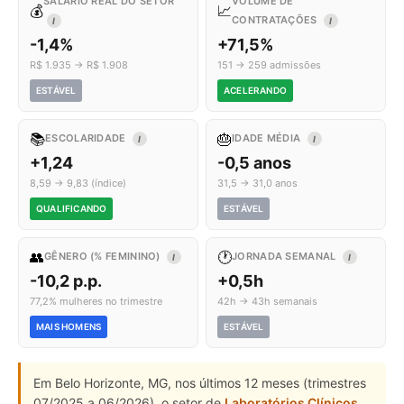
SALÁRIO REAL DO SETOR
VOLUME DE
💰
📈
CONTRATAÇÕES
I
I
-1,4%
+71,5%
R$ 1.935 → R$ 1.908
151 → 259 admissões
ESTÁVEL
ACELERANDO
📚
🎂
ESCOLARIDADE
IDADE MÉDIA
I
I
+1,24
-0,5 anos
8,59 → 9,83 (índice)
31,5 → 31,0 anos
QUALIFICANDO
ESTÁVEL
👥
🕐
GÊNERO (% FEMININO)
JORNADA SEMANAL
I
I
-10,2 p.p.
+0,5h
77,2% mulheres no trimestre
42h → 43h semanais
MAIS HOMENS
ESTÁVEL
Em Belo Horizonte, MG, nos últimos 12 meses (trimestres
07/2025 a 06/2026), o setor de
Laboratórios Clínicos