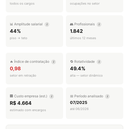
todos os cargos
ocupações no setor
📊 Amplitude salarial
👥 Profissionais
i
i
44%
1.842
piso → teto
últimos 12 meses
🔥 Índice de contratação
🔁 Rotatividade
i
i
0,98
49.4%
setor em retração
alta — setor dinâmico
🏢 Custo empresa (est.)
📅 Período analisado
i
i
07/2025
R$ 4.664
até 06/2026
estimado com encargos