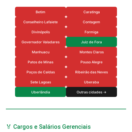
Betim
Caratinga
Conselheiro Lafaiete
Contagem
Divinópolis
Formiga
Governador Valadares
Juiz de Fora
Manhuacu
Montes Claros
Patos de Minas
Pouso Alegre
Poços de Caldas
Ribeirão das Neves
Sete Lagoas
Uberaba
Uberlândia
Outras cidades →
🏅 Cargos e Salários Gerenciais