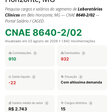
Pesquisa cargos e salários do segmento de
Laboratórios
Clínicos
em Belo Horizonte, MG — CNAE
8640-2/02
—
Portal Salário / CAGED.
CNAE 8640-2/02
Atualizado em
03 agosto de 2026
• 1.842 movimentações
📥 Contratações
📤 Demissões
i
i
910
932
⚖️ Saldo líquido
🔄 Situação
i
i
Com altíssima demanda
-22
💰 Salário médio do setor
🎯 Cargos distintos
i
i
R$ 2.743
15