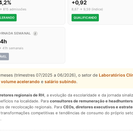
4,2%
+0,92
→ 815 admissões
8,67 → 9,59 (índice)
LERANDO
QUALIFICANDO
ORNADA SEMANAL
I
,4h
→ 41h semanais
ÁVEL
 meses (trimestres 07/2025 a 06/2026), o setor de
Laboratórios Clí
,
volume acelerando
e
salário subindo
.
iretores regionais de RH
, a evolução da escolaridade e da jornada sina
nefícios na localidade. Para
consultores de remuneração e headhunters
os de recolocação regionais. Para
CEOs, diretores executivos e estrat
am transformações competitivas e tendências de consumo do próprio seto
.