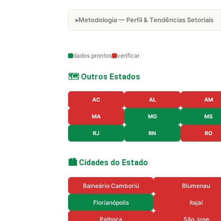
Metodologia — Perfil & Tendências Setoriais
dados prontos
verificar
🗺️ Outros Estados
AC
AL
AM
MA
MG
MS
RJ
RN
RO
🏙️ Cidades do Estado
Balneário Camboriú
Blumenau
Florianópolis
Itajaí
Palhoça
São Jose