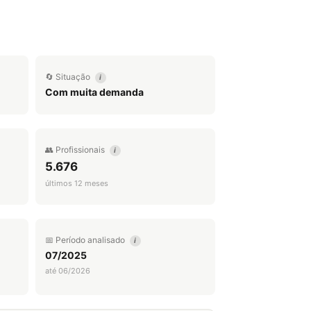
🔄 Situação
i
Com muita demanda
👥 Profissionais
i
5.676
últimos 12 meses
📅 Período analisado
i
07/2025
até 06/2026