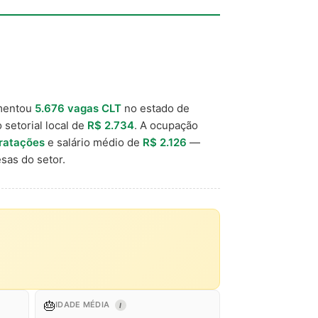
mentou
5.676 vagas CLT
no estado de
 setorial local de
R$ 2.734
. A ocupação
tratações
e salário médio de
R$ 2.126
—
sas do setor.
🎂
IDADE MÉDIA
I