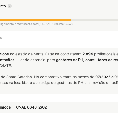
mento
i
esligamento / movimento total): 49,0% • Volume: 5.676
26
nicos
no estado de Santa Catarina contrataram
2.894
profissionais
ntações
— dado essencial para
gestores de RH
,
consultores de r
ED/MTE.
 de Santa Catarina. No comparativo entre os meses de
07/2025 e 0
ntos na localidade que exige de gestores de RH uma revisão da polí
Clínicos — CNAE 8640-2/02