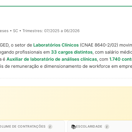
eses • SC • Trimestres: 07/2025 a 06/2026
AGED, o setor de
Laboratórios Clínicos
(CNAE 8640-2/02) movi
egando profissionais em
33 cargos distintos
, com salário médio
a é
Auxiliar de laboratório de análises clínicas
, com
1.740 con
nais de remuneração e dimensionamento de workforce em empre
📚
OLUME DE CONTRATAÇÕES
ESCOLARIDADE
I
I