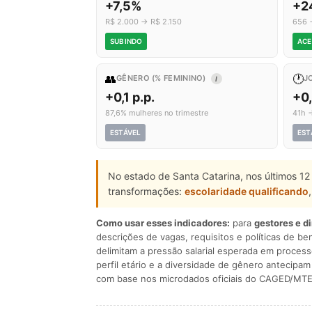
+7,5%
+2
R$ 2.000 → R$ 2.150
656 
SUBINDO
ACE
👥
🕐
GÊNERO (% FEMININO)
J
I
+0,1 p.p.
+0
87,6% mulheres no trimestre
41h 
ESTÁVEL
EST
No estado de Santa Catarina, nos últimos 12
transformações:
escolaridade qualificando
Como usar esses indicadores:
para
gestores e d
descrições de vagas, requisitos e políticas de be
delimitam a pressão salarial esperada em process
perfil etário e a diversidade de gênero antecip
com base nos microdados oficiais do CAGED/MTE