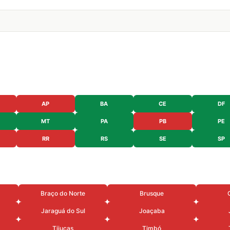
AP
BA
CE
DF
MT
PA
PB
PE
RR
RS
SE
SP
Braço do Norte
Brusque
Jaraguá do Sul
Joaçaba
Tijucas
Timbó