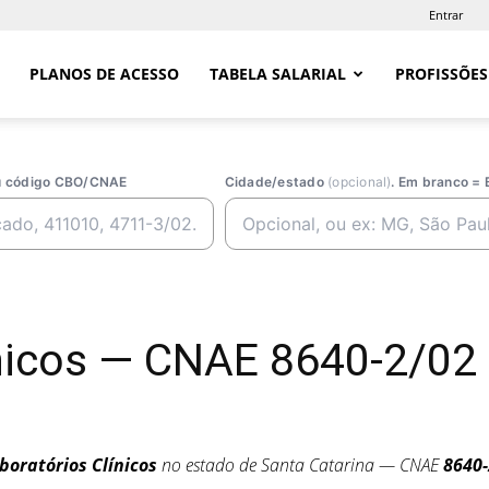
Entrar
PLANOS DE ACESSO
TABELA SALARIAL
PROFISSÕES
ou código CBO/CNAE
Cidade/estado
(opcional)
. Em branco = 
ínicos — CNAE 8640-2/02
boratórios Clínicos
no estado de Santa Catarina — CNAE
8640-