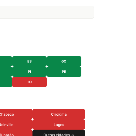
ES
GO
PI
PR
TO
Chapeco
Criciúma
Joinville
Lages
Tubarão
Outras cidades →