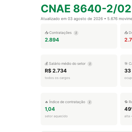
CNAE 8640-2/02
Atualizado em
03 agosto de 2026
• 5.676 movim
📥 Contratações
📤 D
i
2.894
2.
💰 Salário médio do setor
🎯 C
i
R$ 2.734
33
todos os cargos
ocup
🔥 Índice de contratação
🔁 R
i
1,04
49
setor aquecido
alta