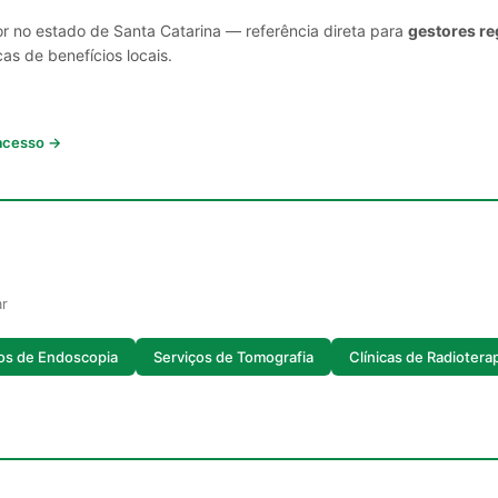
or no estado de Santa Catarina — referência direta para
gestores re
cas de benefícios locais.
 acesso →
ar
os de Endoscopia
Serviços de Tomografia
Clínicas de Radiotera