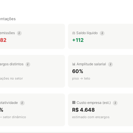
entações
emissões
⚖️ Saldo líquido
i
i
782
+112
argos distintos
📊 Amplitude salarial
i
i
60%
ações no setor
piso → teto
otatividade
🏢 Custo empresa (est.)
i
i
%
R$ 4.648
 — setor dinâmico
estimado com encargos