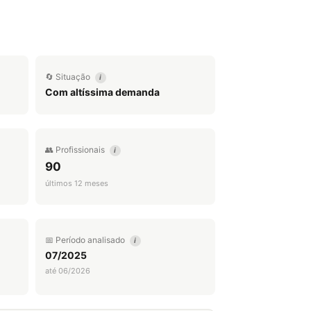
🔄 Situação
i
Com altíssima demanda
👥 Profissionais
i
90
últimos 12 meses
📅 Período analisado
i
07/2025
até 06/2026