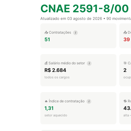
CNAE 2591-8/00
Atualizado em
03 agosto de 2026
• 90 moviment
📥 Contratações
📤 D
i
51
39
💰 Salário médio do setor
🎯 C
i
R$ 2.684
2
todos os cargos
ocup
🔥 Índice de contratação
🔁 R
i
1,31
43
setor aquecido
alta