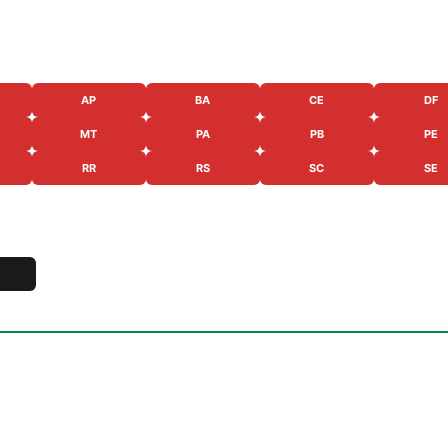
AP
BA
CE
DF
MT
PA
PB
PE
RR
RS
SC
SE