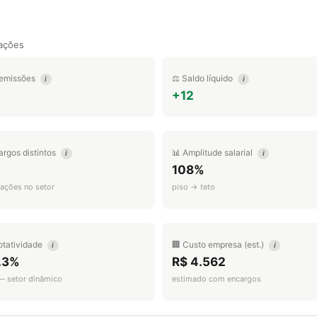
ações
emissões
⚖️ Saldo líquido
i
i
+12
argos distintos
📊 Amplitude salarial
i
i
108%
ações no setor
piso → teto
otatividade
🏢 Custo empresa (est.)
i
i
.3%
R$ 4.562
 — setor dinâmico
estimado com encargos