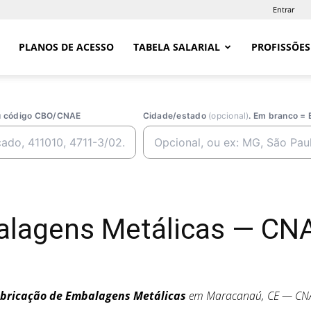
Entrar
PLANOS DE ACESSO
TABELA SALARIAL
PROFISSÕES
ou código CBO/CNAE
Cidade/estado
(opcional)
. Em branco = 
alagens Metálicas — CN
bricação de Embalagens Metálicas
em Maracanaú, CE — CN