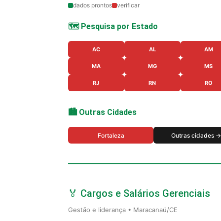
dados prontos
verificar
🗺️ Pesquisa por Estado
AC
AL
AM
MA
MG
MS
RJ
RN
RO
🏙️ Outras Cidades
Fortaleza
Outras cidades →
🏅 Cargos e Salários Gerenciais
Gestão e liderança • Maracanaú/CE