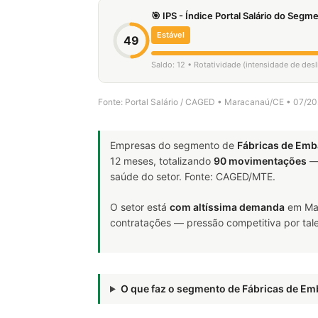
🎯 IPS - Índice Portal Salário do Seg
Estável
49
Saldo: 12 • Rotatividade (intensidade de de
Fonte: Portal Salário / CAGED • Maracanaú/CE • 07/2
Empresas do segmento de
Fábricas de Emb
12 meses, totalizando
90 movimentações
— 
saúde do setor. Fonte: CAGED/MTE.
O setor está
com altíssima demanda
em Mar
contratações — pressão competitiva por tale
O que faz o segmento de Fábricas de E