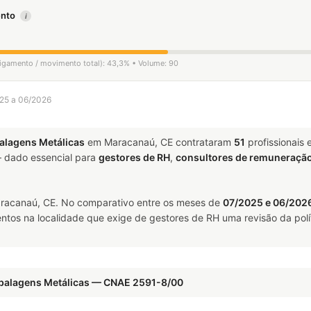
mento
i
sligamento / movimento total): 43,3% • Volume: 90
025 a 06/2026
alagens Metálicas
em Maracanaú, CE contrataram
51
profissionais
dado essencial para
gestores de RH
,
consultores de remuneraçã
acanaú, CE. No comparativo entre os meses de
07/2025 e 06/202
ntos na localidade que exige de gestores de RH uma revisão da polí
mbalagens Metálicas — CNAE 2591-8/00