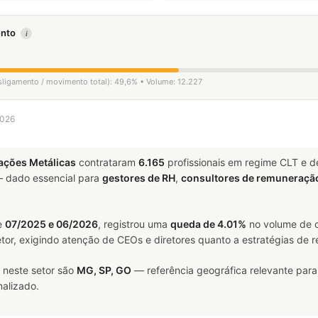
mento
i
esligamento / movimento total): 49,6% • Volume: 12.227
2026
ações Metálicas
contrataram
6.165
profissionais em regime CLT e 
 dado essencial para
gestores de RH
,
consultores de remuneraçã
e
07/2025 e 06/2026
, registrou uma
queda de 4.01%
no volume de c
tor, exigindo atenção de CEOs e diretores quanto a estratégias de r
 neste setor são
MG, SP, GO
— referência geográfica relevante para
alizado.