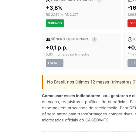
+3,8%
-1
R$ 2.189 → R$ 2.271
1.66
SUBINDO
DES
👥
🕐
GÊNERO (% FEMININO)
J
I
+0,1 p.p.
+0,
5,6% mulheres no trimestre
44h 
ESTÁVEL
EST
No Brasil, nos últimos 12 meses (trimestres
Como usar esses indicadores:
para
gestores e d
de vagas, requisitos e políticas de benefícios. Pa
esperada em processos de recolocação. Para
CEO
gênero antecipam transformações competitivas, 
microdados oficiais do CAGED/MTE.