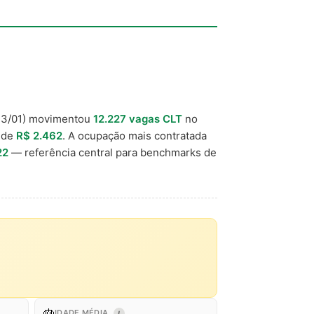
3/01) movimentou
12.227 vagas CLT
no
l de
R$ 2.462
. A ocupação mais contratada
22
— referência central para benchmarks de
🎂
IDADE MÉDIA
I