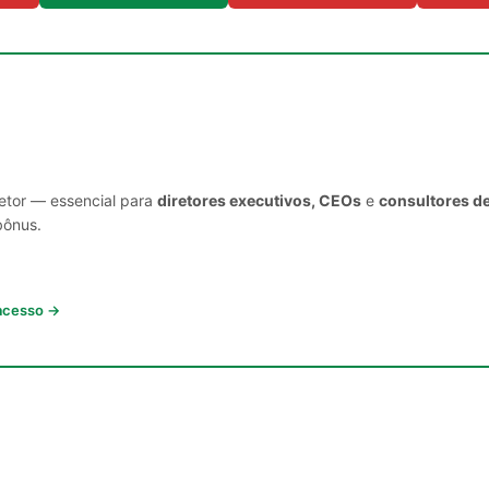
setor — essencial para
diretores executivos, CEOs
e
consultores d
bônus.
 acesso →