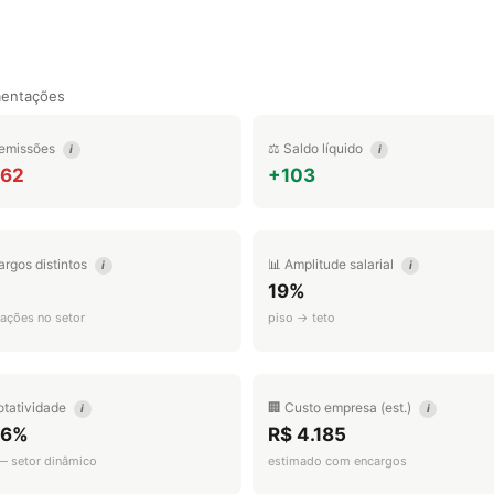
mentações
emissões
⚖️ Saldo líquido
i
i
062
+103
argos distintos
📊 Amplitude salarial
i
i
19%
ações no setor
piso → teto
otatividade
🏢 Custo empresa (est.)
i
i
.6%
R$ 4.185
 — setor dinâmico
estimado com encargos