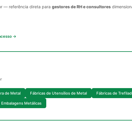
or — referência direta para
gestores de RH e consultores
dimensiona
 acesso →
ar
ra de Metal
Fábricas de Utensílios de Metal
Fábricas de Trefila
e Embalagens Metálicas