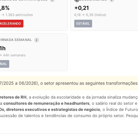
6,8%
+0,21
3 → 1.383 admissões
6,18 → 6,39 (índice)
ACELERANDO
ESTÁVEL
ORNADA SEMANAL
I
1h
→ 44h semanais
ÁVEL
 07/2025 a 06/2026), o setor apresentou as seguintes transformações
iretores de RH
, a evolução da escolaridade e da jornada sinaliza mudan
ra
consultores de remuneração e headhunters
, o salário real do setor 
s, diretores executivos e estrategistas de negócio
, o Índice de Futuro
sucessão de talentos e tendências de consumo do próprio setor. Pesqu