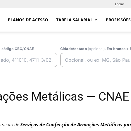
Entrar
PLANOS DE ACESSO
TABELA SALARIAL
PROFISSÕES
ou código CBO/CNAE
Cidade/estado
(opcional)
. Em branco = 
ações Metálicas — CNAE
egmento de
Serviços de Confecção de Armações Metálicas pa