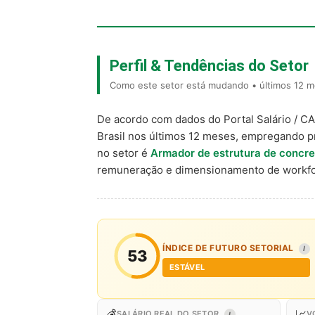
Perfil & Tendências do Setor
Como este setor está mudando • últimos 12 me
De acordo com dados do Portal Salário / C
Brasil nos últimos 12 meses, empregando p
no setor é
Armador de estrutura de concr
remuneração e dimensionamento de workfo
ÍNDICE DE FUTURO SETORIAL
I
53
ESTÁVEL
💰
📈
SALÁRIO REAL DO SETOR
V
I