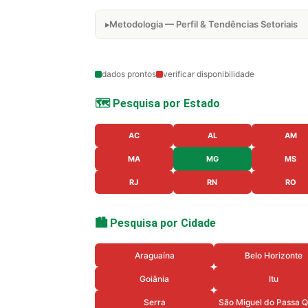
Metodologia — Perfil & Tendências Setoriais
dados prontos
verificar disponibilidade
🗺️ Pesquisa por Estado
AC
AL
AM
MA
MG
MS
RJ
RN
RO
🏙️ Pesquisa por Cidade
Araguaína
Belo Horizonte
Goiânia
Itu
Serra
São Miguel do Passa Q