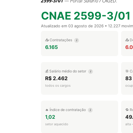
2599-3/01
— Portal Salário / CAGED.
CNAE 2599-3/01
Atualizado em
03 agosto de 2026
• 12.227 movi
📥 Contratações
📤 D
i
6.165
6.
💰 Salário médio do setor
🎯 C
i
R$ 2.462
83
todos os cargos
ocup
🔥 Índice de contratação
🔁 R
i
1,02
49
setor aquecido
alta