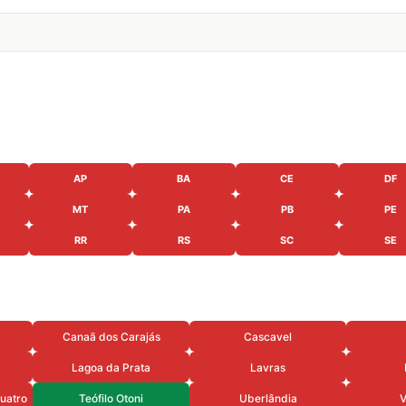
AP
BA
CE
DF
MT
PA
PB
PE
RR
RS
SC
SE
Canaã dos Carajás
Cascavel
Lagoa da Prata
Lavras
uatro
Teófilo Otoni
Uberlândia
V