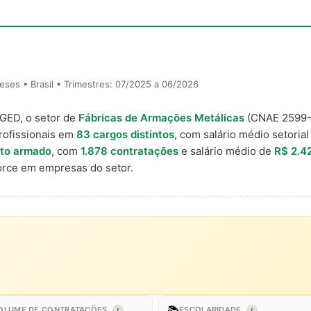
ses • Brasil • Trimestres: 07/2025 a 06/2026
AGED, o setor de
Fábricas de Armações Metálicas
(CNAE 2599-
rofissionais em
83 cargos distintos
, com salário médio setoria
eto armado
, com
1.878 contratações
e salário médio de
R$ 2.4
rce em empresas do setor.
📚
OLUME DE CONTRATAÇÕES
ESCOLARIDADE
I
I