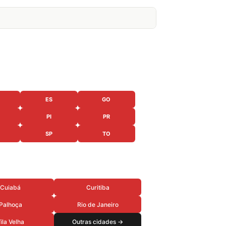
ES
GO
PI
PR
SP
TO
Cuiabá
Curitiba
Palhoça
Rio de Janeiro
ila Velha
Outras cidades →