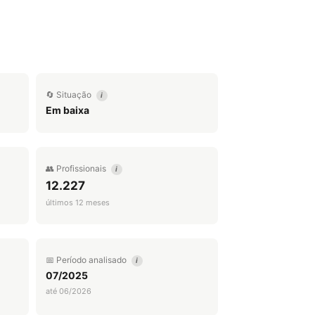
🔄 Situação
i
Em baixa
👥 Profissionais
i
12.227
últimos 12 meses
📅 Período analisado
i
07/2025
até 06/2026