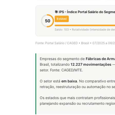
🎯 IPS - Índice Portal Salário do Seg
Estável
50
Saldo: 103 • Rotatividade (intensidade de d
Fonte: Portal Salário / CAGED • Brasil • 07/2025 a 06/
Empresas do segmento de
Fábricas de Arm
Brasil, totalizando
12.227 movimentações
—
setor. Fonte: CAGED/MTE.
O setor está
em baixa
. No comparativo entr
retração, reestruturação ou automação no se
Os estados que mais contratam profissionais
planejando expansão ou recrutamento region