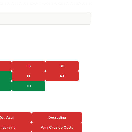
ES
GO
PI
RJ
TO
Céu Azul
Douradina
muarama
Vera Cruz do Oeste