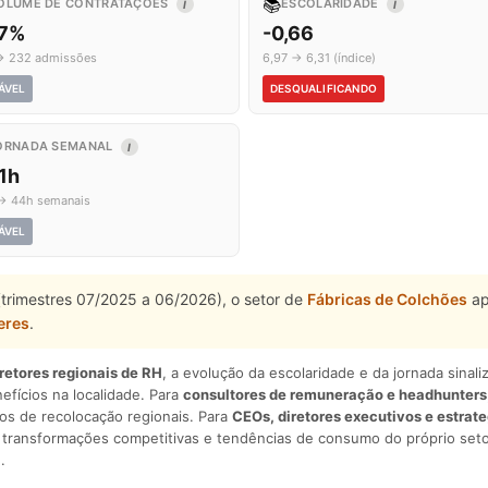
📚
OLUME DE CONTRATAÇÕES
ESCOLARIDADE
I
I
,7%
-0,66
→ 232 admissões
6,97 → 6,31 (índice)
ÁVEL
DESQUALIFICANDO
ORNADA SEMANAL
I
1h
→ 44h semanais
ÁVEL
(trimestres 07/2025 a 06/2026), o setor de
Fábricas de Colchões
ap
eres
.
iretores regionais de RH
, a evolução da escolaridade e da jornada sina
nefícios na localidade. Para
consultores de remuneração e headhunters
os de recolocação regionais. Para
CEOs, diretores executivos e estrat
am transformações competitivas e tendências de consumo do próprio seto
.