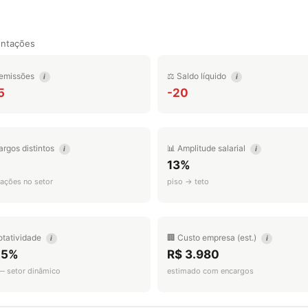
entações
emissões
⚖️ Saldo líquido
i
i
5
-20
argos distintos
📊 Amplitude salarial
i
i
13%
ações no setor
piso → teto
otatividade
🏢 Custo empresa (est.)
i
i
.5%
R$ 3.980
 — setor dinâmico
estimado com encargos