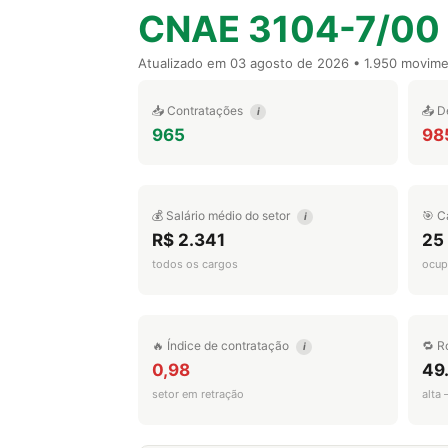
CNAE 3104-7/00
Atualizado em
03 agosto de 2026
• 1.950 movim
📥 Contratações
📤 D
i
965
98
💰 Salário médio do setor
🎯 C
i
R$ 2.341
25
todos os cargos
ocup
🔥 Índice de contratação
🔁 R
i
0,98
49
setor em retração
alta