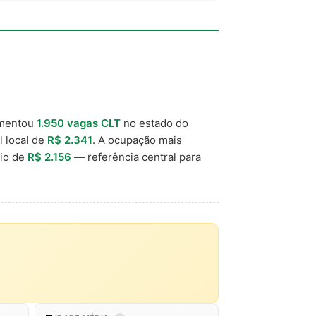
imentou
1.950 vagas CLT
no estado do
l local de
R$ 2.341
. A ocupação mais
dio de
R$ 2.156
— referência central para