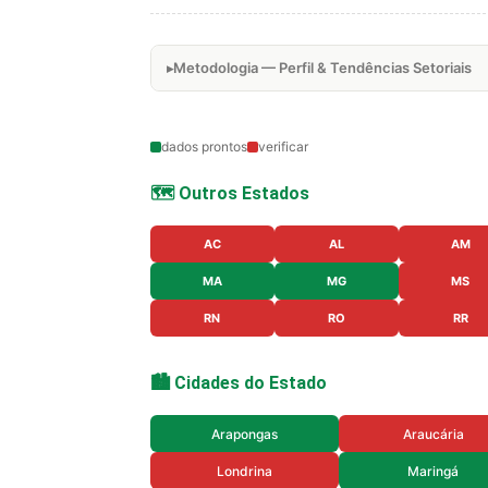
Metodologia — Perfil & Tendências Setoriais
dados prontos
verificar
🗺️ Outros Estados
AC
AL
AM
MA
MG
MS
RN
RO
RR
🏙️ Cidades do Estado
Arapongas
Araucária
Londrina
Maringá