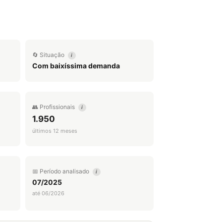
🔄 Situação
i
Com baixíssima demanda
👥 Profissionais
i
1.950
últimos 12 meses
📅 Período analisado
i
07/2025
até 06/2026