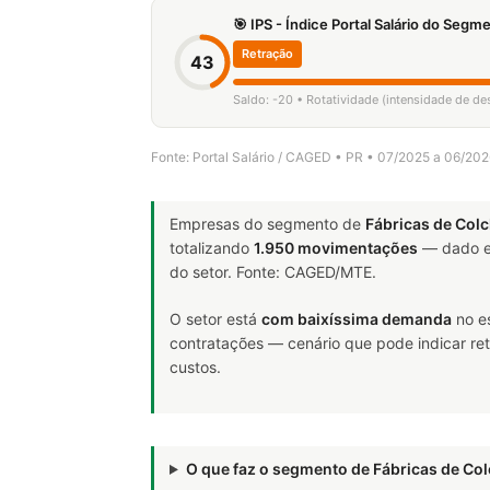
🎯 IPS - Índice Portal Salário do Seg
Retração
43
Saldo: -20 • Rotatividade (intensidade de d
Fonte: Portal Salário / CAGED • PR • 07/2025 a 06/20
Empresas do segmento de
Fábricas de Col
totalizando
1.950 movimentações
— dado e
do setor. Fonte: CAGED/MTE.
O setor está
com baixíssima demanda
no e
contratações — cenário que pode indicar ret
custos.
O que faz o segmento de Fábricas de C