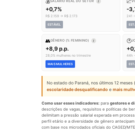
💰
📈
SALÁRIO REAL DO SETOR
V
I
+0,7%
-3
R$ 2.159 → R$ 2.173
241 
ESTÁVEL
EST
👥
🕐
GÊNERO (% FEMININO)
J
I
+8,9 p.p.
+0,
28,0% mulheres no trimestre
44h 
MAIS MULHERES
EST
No estado do Paraná, nos últimos 12 meses 
escolaridade desqualificando
e
mais mulh
Como usar esses indicadores:
para
gestores e d
descrições de vagas, requisitos e políticas de be
delimitam a pressão salarial esperada em process
perfil etário e a diversidade de gênero antecip
com base nos microdados oficiais do CAGED/MTE