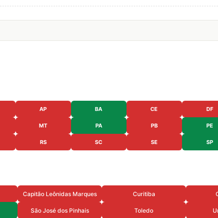
AP
BA
CE
DF
MT
PA
PB
PE
RS
SC
SE
SP
Capitão Leônidas Marques
Curitiba
São José dos Pinhais
Toledo
U