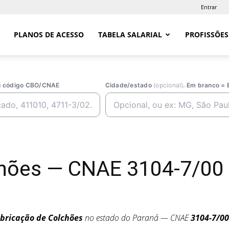
Entrar
PLANOS DE ACESSO
TABELA SALARIAL
PROFISSÕES
ou código CBO/CNAE
Cidade/estado
(opcional)
. Em branco = 
chões — CNAE 3104-7/00
bricação de Colchões
no estado do Paraná — CNAE
3104-7/00