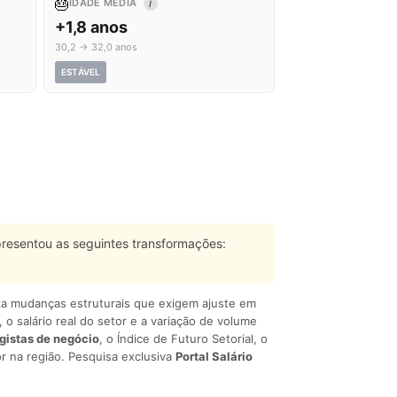
🎂
IDADE MÉDIA
I
+1,8 anos
30,2 → 32,0 anos
ESTÁVEL
resentou as seguintes transformações:
liza mudanças estruturais que exigem ajuste em
, o salário real do setor e a variação de volume
egistas de negócio
, o Índice de Futuro Setorial, o
r na região. Pesquisa exclusiva
Portal Salário