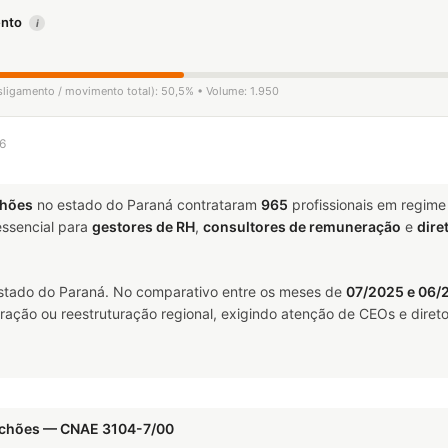
mento
i
esligamento / movimento total): 50,5% • Volume: 1.950
26
chões
no estado do Paraná contrataram
965
profissionais em regim
ssencial para
gestores de RH
,
consultores de remuneração
e
dire
stado do Paraná. No comparativo entre os meses de
07/2025 e 06/
ração ou reestruturação regional, exigindo atenção de CEOs e direto
olchões — CNAE 3104-7/00