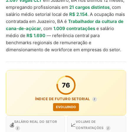
2.097 vagas CLT
em Juazeiro, BA nos últimos 12 meses,
empregando profissionais em
21 cargos distintos
, com
salário médio setorial local de
R$ 2.154
. A ocupação mais
contratada em Juazeiro, BA é
Trabalhador da cultura de
cana-de-açúcar
, com
1.009 contratações
e salário
médio de
R$ 1.690
— referência central para
benchmarks regionais de remuneração e
dimensionamento de workforce em empresas do setor.
76
ÍNDICE DE FUTURO SETORIAL
I
EVOLUINDO
SALÁRIO REAL DO SETOR
VOLUME DE
💰
📈
CONTRATAÇÕES
I
I