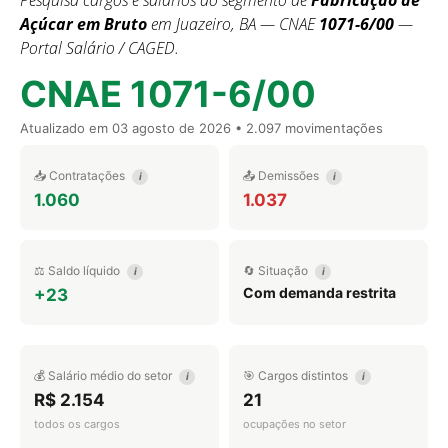
Pesquisa cargos e salários do segmento de
Fabricação de
Açúcar em Bruto
em Juazeiro, BA — CNAE
1071-6/00
—
Portal Salário / CAGED.
CNAE 1071-6/00
Atualizado em
03 agosto de 2026
• 2.097 movimentações
📥 Contratações
📤 Demissões
i
i
1.060
1.037
⚖️ Saldo líquido
🔄 Situação
i
i
Com demanda restrita
+23
💰 Salário médio do setor
🎯 Cargos distintos
i
i
R$ 2.154
21
todos os cargos
ocupações no setor