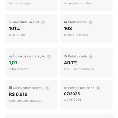
todos os cargos
ocupações no setor
📊 Amplitude salarial
👥 Profissionais
i
i
101%
163
piso → teto
últimos 12 meses
🔥 Índice de contratação
🔁 Rotatividade
i
i
1,01
49.7%
setor aquecido
alta — setor dinâmico
🏢 Custo empresa (est.)
📅 Período analisado
i
i
07/2025
R$ 6.616
até 06/2026
estimado com encargos