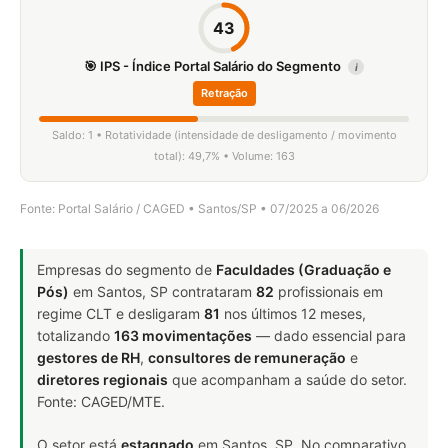
43
🎯 IPS - Índice Portal Salário do Segmento
i
Retração
Saldo: 1 • Rotatividade (intensidade de desligamento / movimento
total): 49,7% • Volume: 163
Fonte: Portal Salário / CAGED • Santos/SP • 07/2025 a 06/2026
Empresas do segmento de
Faculdades (Graduação e
Pós)
em Santos, SP contrataram
82
profissionais em
regime CLT e desligaram
81
nos últimos 12 meses,
totalizando
163 movimentações
— dado essencial para
gestores de RH
,
consultores de remuneração
e
diretores regionais
que acompanham a saúde do setor.
Fonte: CAGED/MTE.
O setor está
estagnado
em Santos, SP. No comparativo