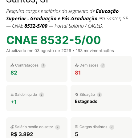
Pesquisa cargos e salários do segmento de
Educação
Superior - Graduação e Pós-Graduação
em Santos, SP
— CNAE
8532-5/00
— Portal Salário / CAGED.
CNAE 8532-5/00
Atualizado em
03 agosto de 2026
• 163 movimentações
📥 Contratações
📤 Demissões
i
i
82
81
⚖️ Saldo líquido
🔄 Situação
i
i
Estagnado
+1
💰 Salário médio do setor
🎯 Cargos distintos
i
i
R$ 3.892
5