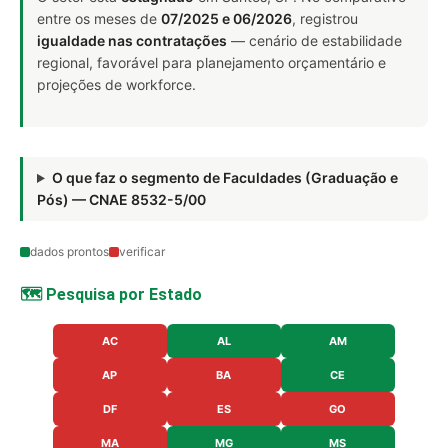
entre os meses de
07/2025 e 06/2026
, registrou
igualdade nas contratações
— cenário de estabilidade
regional, favorável para planejamento orçamentário e
projeções de workforce.
O que faz o segmento de Faculdades (Graduação e
Pós) — CNAE 8532-5/00
dados prontos
verificar
🗺️ Pesquisa por Estado
AC
AL
AM
AP
BA
CE
DF
ES
GO
MA
MG
MS