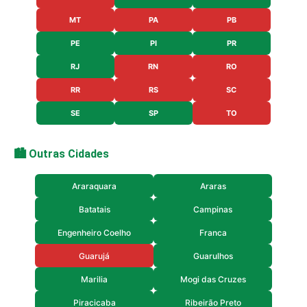
MT
PA
PB
PE
PI
PR
RJ
RN
RO
RR
RS
SC
SE
SP
TO
🏙️ Outras Cidades
Araraquara
Araras
Batatais
Campinas
Engenheiro Coelho
Franca
Guarujá
Guarulhos
Marilia
Mogi das Cruzes
Piracicaba
Ribeirão Preto