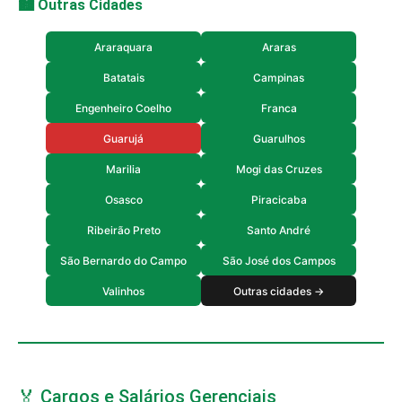
🏙️ Outras Cidades
Araraquara
Araras
Batatais
Campinas
Engenheiro Coelho
Franca
Guarujá
Guarulhos
Marilia
Mogi das Cruzes
Osasco
Piracicaba
Ribeirão Preto
Santo André
São Bernardo do Campo
São José dos Campos
Valinhos
Outras cidades →
🏅 Cargos e Salários Gerenciais