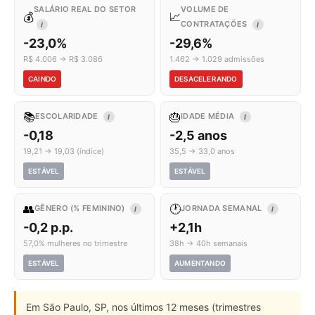
SALÁRIO REAL DO SETOR
VOLUME DE
💰
📈
CONTRATAÇÕES
I
I
-23,0%
-29,6%
R$ 4.006 → R$ 3.086
1.462 → 1.029 admissões
CAINDO
DESACELERANDO
📚
🎂
ESCOLARIDADE
IDADE MÉDIA
I
I
-0,18
-2,5 anos
19,21 → 19,03 (índice)
35,5 → 33,0 anos
ESTÁVEL
ESTÁVEL
👥
🕐
GÊNERO (% FEMININO)
JORNADA SEMANAL
I
I
-0,2 p.p.
+2,1h
57,0% mulheres no trimestre
38h → 40h semanais
ESTÁVEL
AUMENTANDO
Em São Paulo, SP, nos últimos 12 meses (trimestres