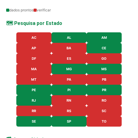
dados prontos
verificar
🗺️ Pesquisa por Estado
AC
AL
AM
AP
BA
CE
DF
ES
GO
MA
MG
MS
MT
PA
PB
PE
PI
PR
RJ
RN
RO
RR
RS
SC
SE
SP
TO