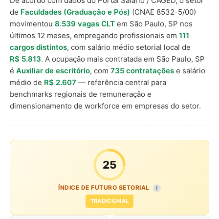
De acordo com dados do Portal Salário / CAGED, o setor
de
Faculdades (Graduação e Pós)
(CNAE 8532-5/00)
movimentou
8.539 vagas CLT
em São Paulo, SP nos
últimos 12 meses, empregando profissionais em
111
cargos distintos
, com salário médio setorial local de
R$ 5.813
. A ocupação mais contratada em São Paulo, SP
é
Auxiliar de escritório
, com
735 contratações
e salário
médio de
R$ 2.607
— referência central para
benchmarks regionais de remuneração e
dimensionamento de workforce em empresas do setor.
25
ÍNDICE DE FUTURO SETORIAL
I
TRADICIONAL