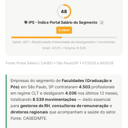
48
🎯 IPS - Índice Portal Salário do Segmento
i
Estável
Saldo: 467 • Rotatividade (intensidade de desligamento / movimento
total): 47,3% • Volume: 8.539
Fonte: Portal Salário / CAGED • São Paulo/SP • 07/2025 a 06/2026
Empresas do segmento de
Faculdades (Graduação e
Pós)
em São Paulo, SP contrataram
4.503
profissionais
em regime CLT e desligaram
4.036
nos últimos 12 meses,
totalizando
8.539 movimentações
— dado essencial
para
gestores de RH
,
consultores de remuneração
e
diretores regionais
que acompanham a saúde do setor.
Fonte: CAGED/MTE.