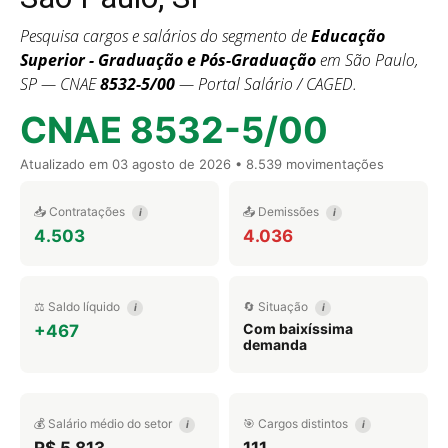
Pesquisa cargos e salários do segmento de
Educação
Superior - Graduação e Pós-Graduação
em São Paulo,
SP — CNAE
8532-5/00
— Portal Salário / CAGED.
CNAE 8532-5/00
Atualizado em
03 agosto de 2026
• 8.539 movimentações
📥 Contratações
📤 Demissões
i
i
4.503
4.036
⚖️ Saldo líquido
🔄 Situação
i
i
Com baixíssima
+467
demanda
💰 Salário médio do setor
🎯 Cargos distintos
i
i