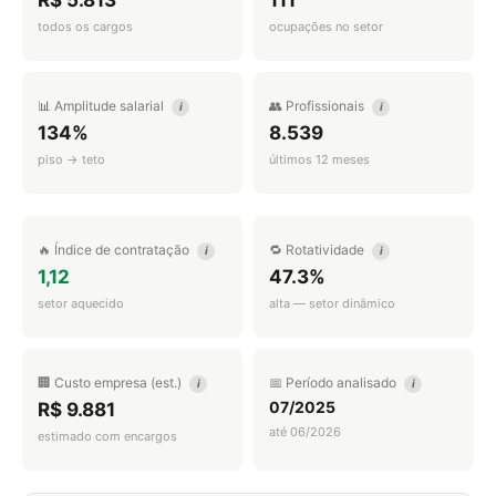
R$ 5.813
111
todos os cargos
ocupações no setor
📊 Amplitude salarial
👥 Profissionais
i
i
134%
8.539
piso → teto
últimos 12 meses
🔥 Índice de contratação
🔁 Rotatividade
i
i
1,12
47.3%
setor aquecido
alta — setor dinâmico
🏢 Custo empresa (est.)
📅 Período analisado
i
i
07/2025
R$ 9.881
até 06/2026
estimado com encargos