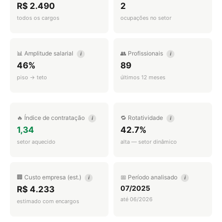
R$ 2.490
2
todos os cargos
ocupações no setor
📊 Amplitude salarial
👥 Profissionais
i
i
46%
89
piso → teto
últimos 12 meses
🔥 Índice de contratação
🔁 Rotatividade
i
i
1,34
42.7%
setor aquecido
alta — setor dinâmico
🏢 Custo empresa (est.)
📅 Período analisado
i
i
07/2025
R$ 4.233
até 06/2026
estimado com encargos