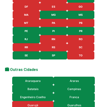
DF
ES
GO
MA
MG
MS
MT
PA
PB
PE
PI
PR
RJ
RN
RO
RR
RS
SC
SE
SP
TO
🏙️ Outras Cidades
Araraquara
Araras
Batatais
Campinas
Engenheiro Coelho
Franca
Guarujá
Guarulhos