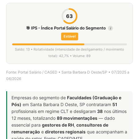
63
🎯 IPS - Índice Portal Salário do Segmento
i
Estável
Saldo: 13 • Rotatividade (intensidade de desligamento / movimento
total): 42,7% • Volume: 89
Fonte: Portal Salário / CAGED • Santa Barbara D Oeste/SP • 07/2025 a
06/2026
Empresas do segmento de
Faculdades (Graduação e
Pós)
em Santa Barbara D Oeste, SP contrataram
51
profissionais em regime CLT e desligaram
38
nos últimos
12 meses, totalizando
89 movimentações
— dado
essencial para
gestores de RH
,
consultores de
remuneração
e
diretores regionais
que acompanham a
saúde do setor. Fonte: CAGED/MTE.