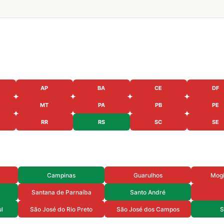
AP
BA
CE
DF
MT
PA
PB
PE
RR
RS
SC
SE
Campinas
Guarulhos
Mogi
Santana de Parnaíba
Santo André
l
São José do Rio Preto
São José dos Campos
S