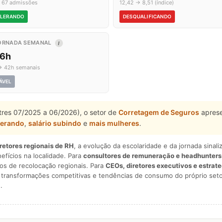
 67 admissões
12,42 → 8,51 (índice)
LERANDO
DESQUALIFICANDO
ORNADA SEMANAL
I
,6h
→ 42h semanais
ÁVEL
stres 07/2025 a 06/2026), o setor de
Corretagem de Seguros
aprese
lerando
,
salário subindo
e
mais mulheres
.
iretores regionais de RH
, a evolução da escolaridade e da jornada sina
nefícios na localidade. Para
consultores de remuneração e headhunters
os de recolocação regionais. Para
CEOs, diretores executivos e estrat
am transformações competitivas e tendências de consumo do próprio seto
.