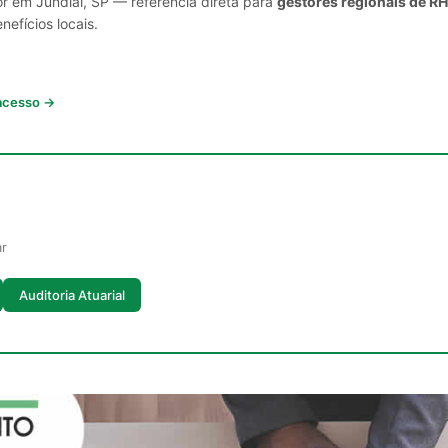
or em Jundiaí, SP — referência direta para
gestores regionais de RH
nefícios locais.
 acesso →
ar
Auditoria Atuarial