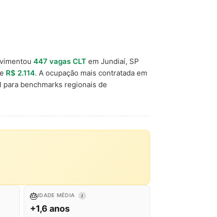
ovimentou
447 vagas CLT
em Jundiaí, SP
de
R$ 2.114
. A ocupação mais contratada em
l para benchmarks regionais de
🎂
IDADE MÉDIA
I
+1,6 anos