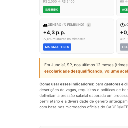
R$ 2.000 → R$ 2.100
60 →
SUBINDO
ACE
👥
🕐
GÊNERO (% FEMININO)
J
I
+4,3 p.p.
+0
77,6% mulheres no trimestre
41h 
MAIS MULHERES
EST
Em Jundiaí, SP, nos últimos 12 meses (trime
escolaridade desqualificando
,
volume ace
Como usar esses indicadores:
para
gestores e d
descrições de vagas, requisitos e políticas de be
delimitam a pressão salarial esperada em process
perfil etário e a diversidade de gênero antecip
com base nos microdados oficiais do CAGED/MTE