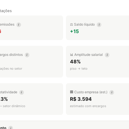
tações
emissões
⚖️ Saldo líquido
i
i
6
+15
argos distintos
📊 Amplitude salarial
i
i
48%
ações no setor
piso → teto
otatividade
🏢 Custo empresa (est.)
i
i
.3%
R$ 3.594
 — setor dinâmico
estimado com encargos
mento
i