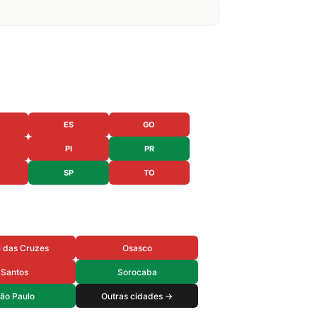
ES
GO
PI
PR
SP
TO
 das Cruzes
Osasco
Santos
Sorocaba
ão Paulo
Outras cidades →