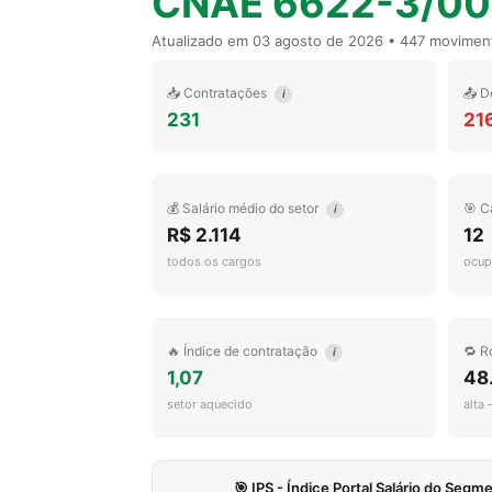
CNAE 6622-3/00
Atualizado em
03 agosto de 2026
• 447 movimen
📥 Contratações
📤 D
i
231
21
💰 Salário médio do setor
🎯 C
i
R$ 2.114
12
todos os cargos
ocup
🔥 Índice de contratação
🔁 R
i
1,07
48
setor aquecido
alta
🎯 IPS - Índice Portal Salário do Seg