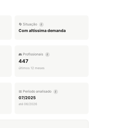
🔄 Situação
i
Com altíssima demanda
👥 Profissionais
i
447
últimos 12 meses
📅 Período analisado
i
07/2025
até 06/2026