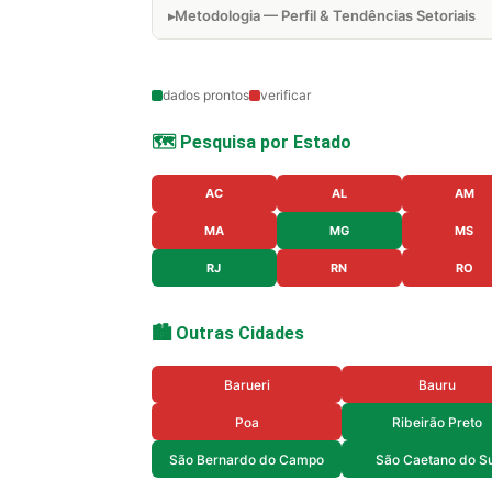
Metodologia — Perfil & Tendências Setoriais
dados prontos
verificar
🗺️ Pesquisa por Estado
AC
AL
AM
MA
MG
MS
RJ
RN
RO
🏙️ Outras Cidades
Barueri
Bauru
Poa
Ribeirão Preto
São Bernardo do Campo
São Caetano do Su