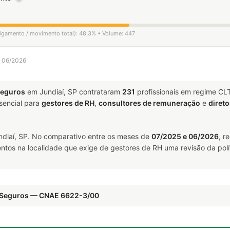
sligamento / movimento total): 48,3% • Volume: 447
a 06/2026
Seguros
em Jundiaí, SP contrataram
231
profissionais em regime CL
encial para
gestores de RH
,
consultores de remuneração
e
direto
diaí, SP. No comparativo entre os meses de
07/2025 e 06/2026
, r
ntos na localidade que exige de gestores de RH uma revisão da polí
e Seguros — CNAE 6622-3/00