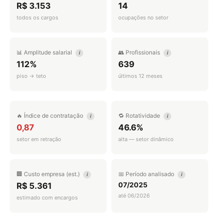
R$ 3.153
14
todos os cargos
ocupações no setor
📊 Amplitude salarial
👥 Profissionais
i
i
112%
639
piso → teto
últimos 12 meses
🔥 Índice de contratação
🔁 Rotatividade
i
i
0,87
46.6%
setor em retração
alta — setor dinâmico
🏢 Custo empresa (est.)
📅 Período analisado
i
i
07/2025
R$ 5.361
até 06/2026
estimado com encargos