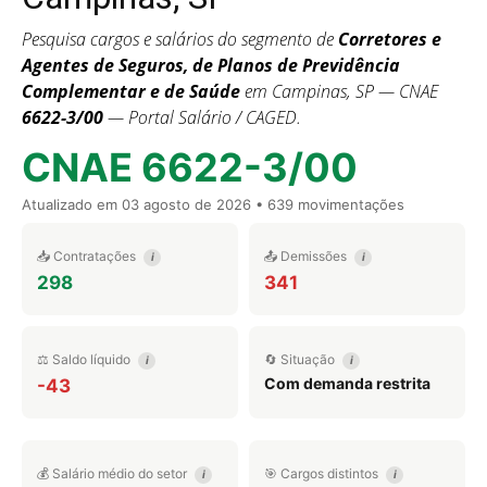
Pesquisa cargos e salários do segmento de
Corretores e
Agentes de Seguros, de Planos de Previdência
Complementar e de Saúde
em Campinas, SP — CNAE
6622-3/00
— Portal Salário / CAGED.
CNAE 6622-3/00
Atualizado em
03 agosto de 2026
• 639 movimentações
📥 Contratações
📤 Demissões
i
i
298
341
⚖️ Saldo líquido
🔄 Situação
i
i
Com demanda restrita
-43
💰 Salário médio do setor
🎯 Cargos distintos
i
i