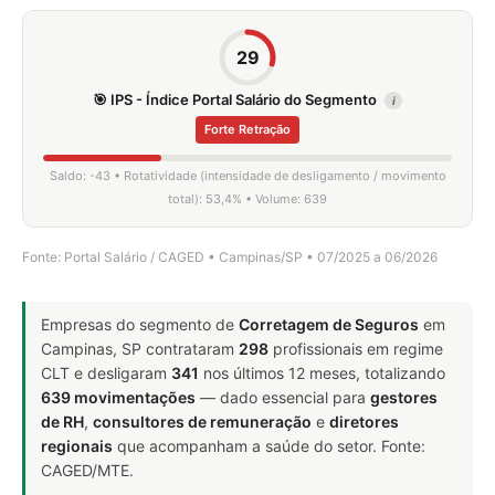
29
🎯 IPS - Índice Portal Salário do Segmento
i
Forte Retração
Saldo: -43 • Rotatividade (intensidade de desligamento / movimento
total): 53,4% • Volume: 639
Fonte: Portal Salário / CAGED • Campinas/SP • 07/2025 a 06/2026
Empresas do segmento de
Corretagem de Seguros
em
Campinas, SP contrataram
298
profissionais em regime
CLT e desligaram
341
nos últimos 12 meses, totalizando
639 movimentações
— dado essencial para
gestores
de RH
,
consultores de remuneração
e
diretores
regionais
que acompanham a saúde do setor. Fonte:
CAGED/MTE.