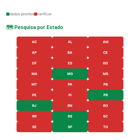
dados prontos
verificar
🗺️ Pesquisa por Estado
AC
AL
AM
AP
BA
CE
DF
ES
GO
MA
MG
MS
MT
PA
PB
PE
PI
PR
RJ
RN
RO
RR
RS
SC
SE
SP
TO