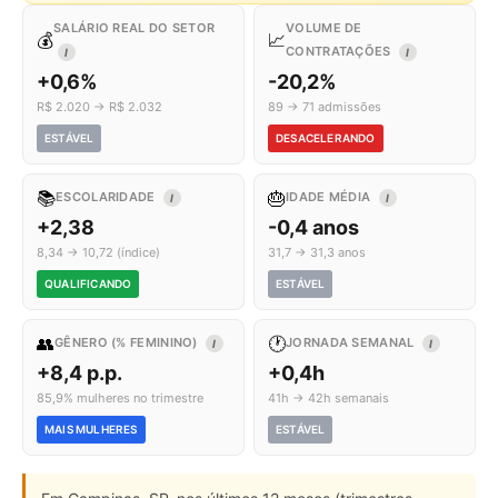
SALÁRIO REAL DO SETOR
VOLUME DE
💰
📈
CONTRATAÇÕES
I
I
+0,6%
-20,2%
R$ 2.020 → R$ 2.032
89 → 71 admissões
ESTÁVEL
DESACELERANDO
📚
🎂
ESCOLARIDADE
IDADE MÉDIA
I
I
+2,38
-0,4 anos
8,34 → 10,72 (índice)
31,7 → 31,3 anos
QUALIFICANDO
ESTÁVEL
👥
🕐
GÊNERO (% FEMININO)
JORNADA SEMANAL
I
I
+8,4 p.p.
+0,4h
85,9% mulheres no trimestre
41h → 42h semanais
MAIS MULHERES
ESTÁVEL