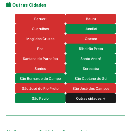
🏙️ Outras Cidades
Barueri
Bauru
Guarulhos
Jundiaí
Mogi das Cruzes
Osasco
Poa
Ribeirão Preto
Santana de Parnaíba
Santo André
Santos
Sorocaba
São Bernardo do Campo
São Caetano do Sul
São José do Rio Preto
São José dos Campos
São Paulo
Outras cidades →