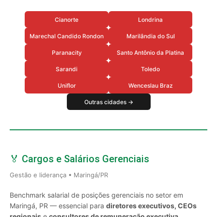
Cianorte
Londrina
Marechal Candido Rondon
Marilândia do Sul
Paranacity
Santo Antônio da Platina
Sarandi
Toledo
Uniflor
Wenceslau Braz
Outras cidades →
🏅 Cargos e Salários Gerenciais
Gestão e liderança • Maringá/PR
Benchmark salarial de posições gerenciais no setor em
Maringá, PR — essencial para
diretores executivos, CEOs
regionais
e
consultores de remuneração executiva