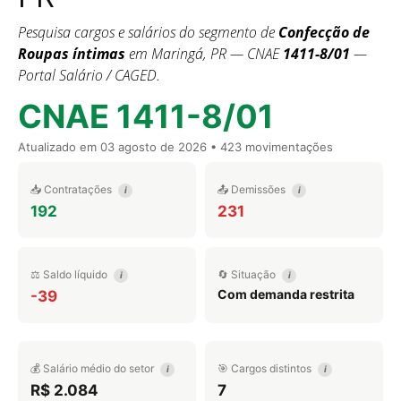
Pesquisa cargos e salários do segmento de
Confecção de
Roupas íntimas
em Maringá, PR — CNAE
1411-8/01
—
Portal Salário / CAGED.
CNAE 1411-8/01
Atualizado em
03 agosto de 2026
• 423 movimentações
📥 Contratações
📤 Demissões
i
i
192
231
⚖️ Saldo líquido
🔄 Situação
i
i
Com demanda restrita
-39
💰 Salário médio do setor
🎯 Cargos distintos
i
i
R$ 2.084
7