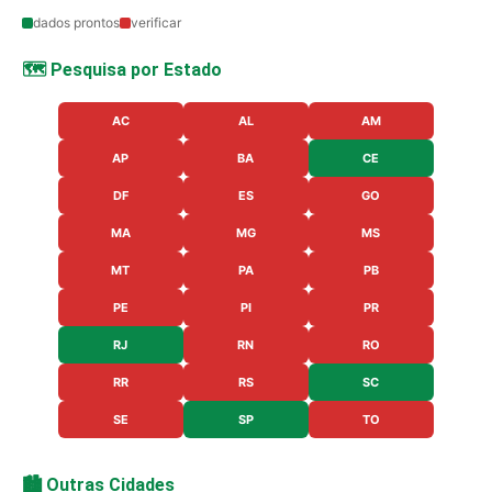
dados prontos
verificar
🗺️ Pesquisa por Estado
AC
AL
AM
AP
BA
CE
DF
ES
GO
MA
MG
MS
MT
PA
PB
PE
PI
PR
RJ
RN
RO
RR
RS
SC
SE
SP
TO
🏙️ Outras Cidades