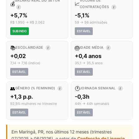
SALÁRIO REAL DO SETOR
VOLUME DE
💰
📈
CONTRATAÇÕES
I
I
+5,7%
-5,1%
R$ 1.950 → R$ 2.062
59 → 56 admissões
SUBINDO
ESTÁVEL
📚
🎂
ESCOLARIDADE
IDADE MÉDIA
I
I
+0,02
+0,4 anos
7,14 → 7,16 (índice)
35,1 → 35,5 anos
ESTÁVEL
ESTÁVEL
👥
🕐
GÊNERO (% FEMININO)
JORNADA SEMANAL
I
I
+1,3 p.p.
-0,3h
92,9% mulheres no trimestre
44h → 44h semanais
ESTÁVEL
ESTÁVEL
Em Maringá, PR, nos últimos 12 meses (trimestres
07/2025 a 06/2026), o setor de
Confecção de Lingerie