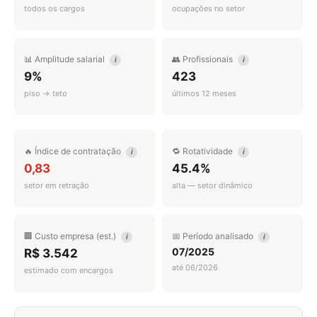
todos os cargos
ocupações no setor
📊 Amplitude salarial
👥 Profissionais
i
i
9%
423
piso → teto
últimos 12 meses
🔥 Índice de contratação
🔁 Rotatividade
i
i
0,83
45.4%
setor em retração
alta — setor dinâmico
🏢 Custo empresa (est.)
📅 Período analisado
i
i
07/2025
R$ 3.542
até 06/2026
estimado com encargos