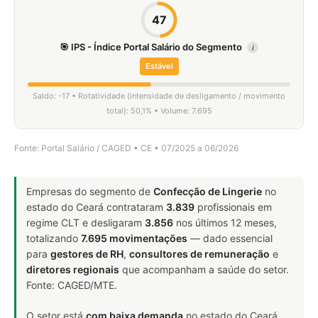
47
🎯 IPS - Índice Portal Salário do Segmento
i
Estável
Saldo: -17 • Rotatividade (intensidade de desligamento / movimento
total): 50,1% • Volume: 7.695
Fonte: Portal Salário / CAGED • CE • 07/2025 a 06/2026
Empresas do segmento de
Confecção de Lingerie
no
estado do Ceará contrataram
3.839
profissionais em
regime CLT e desligaram
3.856
nos últimos 12 meses,
totalizando
7.695 movimentações
— dado essencial
para
gestores de RH
,
consultores de remuneração
e
diretores regionais
que acompanham a saúde do setor.
Fonte: CAGED/MTE.
O setor está
com baixa demanda
no estado do Ceará.