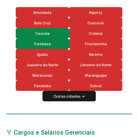
Amontada
Aquiraz
Bela Cruz
Cascavel
Caucaia
Crateús
Fortaleza
Frecheirinha
Iguatu
Itarema
Juazeiro do Norte
Limoeiro do Norte
Maracanaú
Maranguape
Pacatuba
Sobral
Outras cidades →
🏅 Cargos e Salários Gerenciais