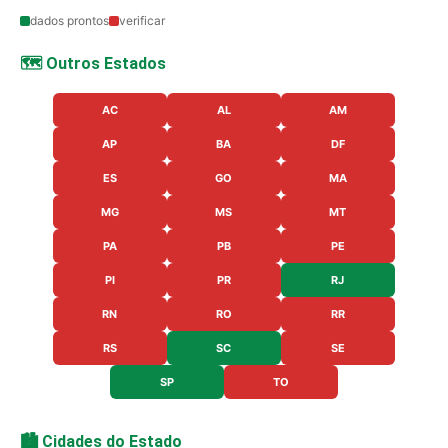
dados prontos
verificar
🗺️ Outros Estados
AC
AL
AM
AP
BA
DF
ES
GO
MA
MG
MS
MT
PA
PB
PE
PI
PR
RJ
RN
RO
RR
RS
SC
SE
SP
TO
🏙️ Cidades do Estado