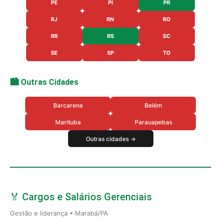
PE
PI
PR
RJ
RN
RO
RR
RS
SC
SE
SP
TO
🏙️ Outras Cidades
Barcarena
Belém
Marituba
Parauapebas
Outras cidades →
🏅 Cargos e Salários Gerenciais
Gestão e liderança • Marabá/PA