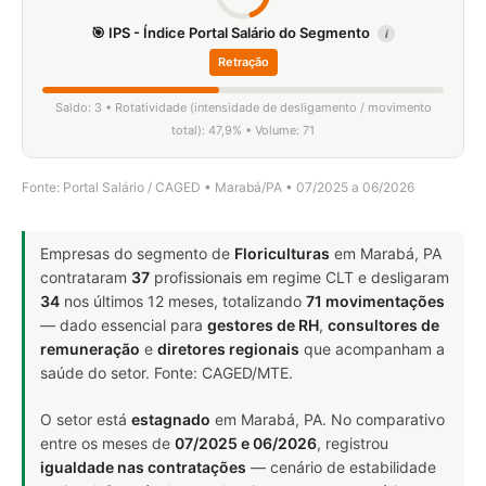
🎯 IPS - Índice Portal Salário do Segmento
i
Retração
Saldo: 3 • Rotatividade (intensidade de desligamento / movimento
total): 47,9% • Volume: 71
Fonte: Portal Salário / CAGED • Marabá/PA • 07/2025 a 06/2026
Empresas do segmento de
Floriculturas
em Marabá, PA
contrataram
37
profissionais em regime CLT e desligaram
34
nos últimos 12 meses, totalizando
71 movimentações
— dado essencial para
gestores de RH
,
consultores de
remuneração
e
diretores regionais
que acompanham a
saúde do setor. Fonte: CAGED/MTE.
O setor está
estagnado
em Marabá, PA. No comparativo
entre os meses de
07/2025 e 06/2026
, registrou
igualdade nas contratações
— cenário de estabilidade