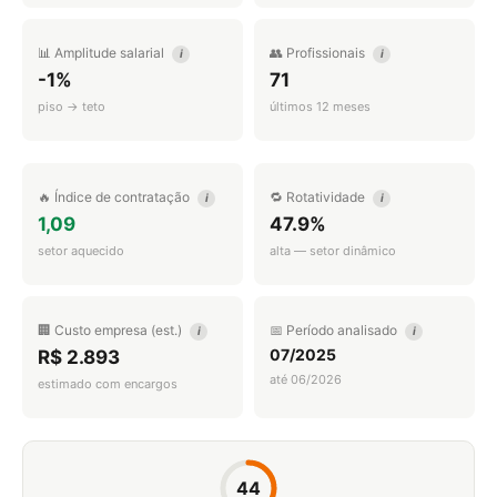
📊 Amplitude salarial
👥 Profissionais
i
i
-1%
71
piso → teto
últimos 12 meses
🔥 Índice de contratação
🔁 Rotatividade
i
i
1,09
47.9%
setor aquecido
alta — setor dinâmico
🏢 Custo empresa (est.)
📅 Período analisado
i
i
07/2025
R$ 2.893
até 06/2026
estimado com encargos
44