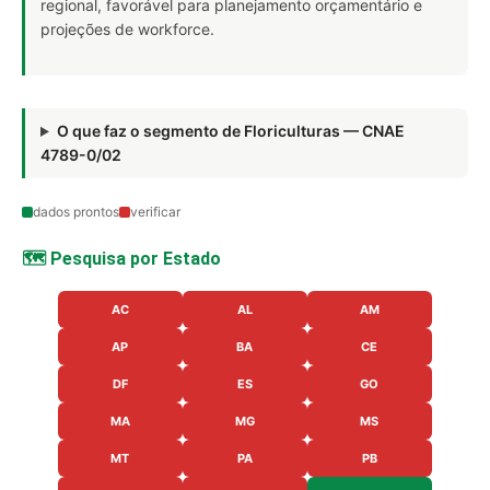
regional, favorável para planejamento orçamentário e
projeções de workforce.
O que faz o segmento de Floriculturas — CNAE
4789-0/02
dados prontos
verificar
🗺️ Pesquisa por Estado
AC
AL
AM
AP
BA
CE
DF
ES
GO
MA
MG
MS
MT
PA
PB