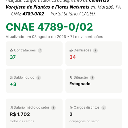
Pesquisa cargos e salários do segmento de
Comércio
Varejista de Plantas e Flores Naturais
em Marabá, PA
— CNAE
4789-0/02
— Portal Salário / CAGED.
CNAE 4789-0/02
Atualizado em
03 agosto de 2026
• 71 movimentações
📥 Contratações
📤 Demissões
i
i
37
34
⚖️ Saldo líquido
🔄 Situação
i
i
Estagnado
+3
💰 Salário médio do setor
🎯 Cargos distintos
i
i
R$ 1.702
2
todos os cargos
ocupações no setor