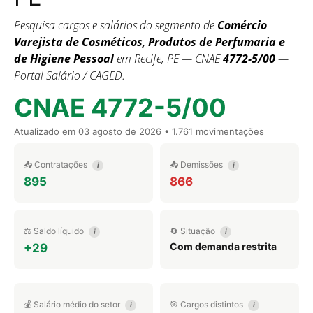
Pesquisa cargos e salários do segmento de
Comércio
Varejista de Cosméticos, Produtos de Perfumaria e
de Higiene Pessoal
em Recife, PE — CNAE
4772-5/00
—
Portal Salário / CAGED.
CNAE 4772-5/00
Atualizado em
03 agosto de 2026
• 1.761 movimentações
📥 Contratações
📤 Demissões
i
i
895
866
⚖️ Saldo líquido
🔄 Situação
i
i
Com demanda restrita
+29
💰 Salário médio do setor
🎯 Cargos distintos
i
i