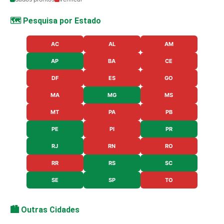
🗺️ Pesquisa por Estado
AC
AL
AM
AP
BA
CE
DF
ES
GO
MA
MG
MS
MT
PA
PB
PE
PI
PR
RJ
RN
RO
RR
RS
SC
SE
SP
TO
🏙️ Outras Cidades