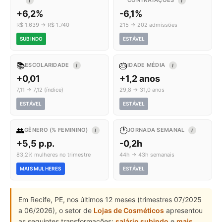
CONTRATAÇÕES
I
I
+6,2%
-6,1%
R$ 1.639 → R$ 1.740
215 → 202 admissões
SUBINDO
ESTÁVEL
📚
🎂
ESCOLARIDADE
IDADE MÉDIA
I
I
+0,01
+1,2 anos
7,11 → 7,12 (índice)
29,8 → 31,0 anos
ESTÁVEL
ESTÁVEL
👥
🕐
GÊNERO (% FEMININO)
JORNADA SEMANAL
I
I
+5,5 p.p.
-0,2h
83,2% mulheres no trimestre
44h → 43h semanais
MAIS MULHERES
ESTÁVEL
Em Recife, PE, nos últimos 12 meses (trimestres 07/2025
a 06/2026), o setor de
Lojas de Cosméticos
apresentou
as seguintes transformações:
salário subindo
e
mais