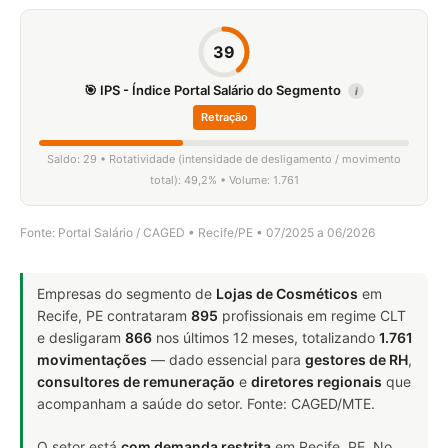
39
🎯 IPS - Índice Portal Salário do Segmento
i
Retração
Saldo: 29 • Rotatividade (intensidade de desligamento / movimento
total): 49,2% • Volume: 1.761
Fonte: Portal Salário / CAGED • Recife/PE • 07/2025 a 06/2026
Empresas do segmento de
Lojas de Cosméticos
em
Recife, PE contrataram
895
profissionais em regime CLT
e desligaram
866
nos últimos 12 meses, totalizando
1.761
movimentações
— dado essencial para
gestores de RH
,
consultores de remuneração
e
diretores regionais
que
acompanham a saúde do setor. Fonte: CAGED/MTE.
O setor está
com demanda restrita
em Recife, PE. No