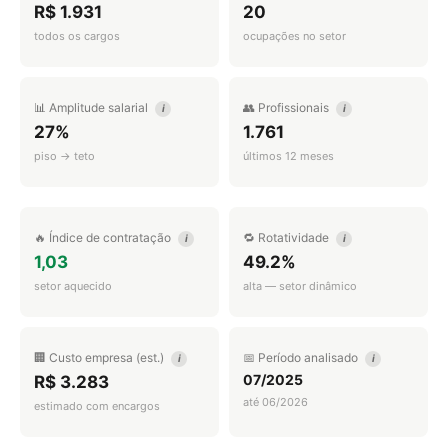
R$ 1.931
20
todos os cargos
ocupações no setor
📊 Amplitude salarial
👥 Profissionais
i
i
27%
1.761
piso → teto
últimos 12 meses
🔥 Índice de contratação
🔁 Rotatividade
i
i
1,03
49.2%
setor aquecido
alta — setor dinâmico
🏢 Custo empresa (est.)
📅 Período analisado
i
i
07/2025
R$ 3.283
até 06/2026
estimado com encargos