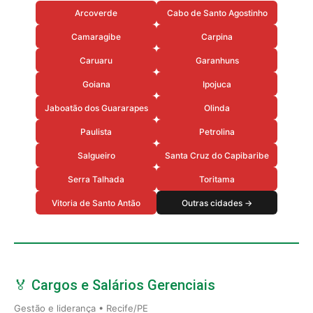
Arcoverde
Cabo de Santo Agostinho
Camaragibe
Carpina
Caruaru
Garanhuns
Goiana
Ipojuca
Jaboatão dos Guararapes
Olinda
Paulista
Petrolina
Salgueiro
Santa Cruz do Capibaribe
Serra Talhada
Toritama
Vitoria de Santo Antão
Outras cidades →
🏅 Cargos e Salários Gerenciais
Gestão e liderança • Recife/PE