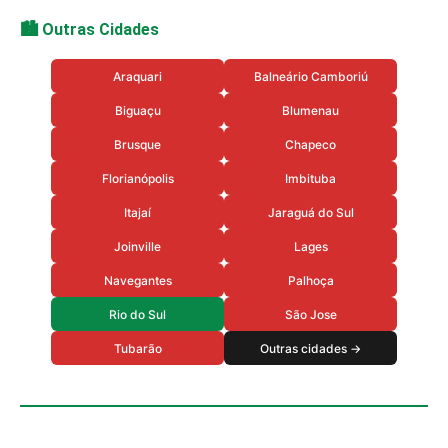
🏙️ Outras Cidades
Araquari
Balneário Camboriú
Biguaçu
Blumenau
Brusque
Chapeco
Florianópolis
Imbituba
Itajaí
Jaraguá do Sul
Joinville
Lages
Navegantes
Palhoça
Rio do Sul
São Jose
Tubarão
Outras cidades →