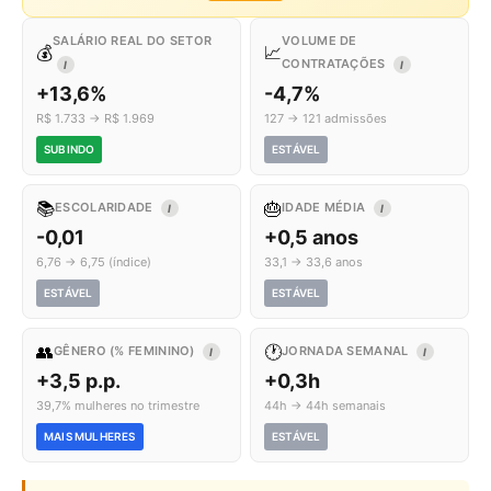
SALÁRIO REAL DO SETOR
VOLUME DE
💰
📈
CONTRATAÇÕES
I
I
+13,6%
-4,7%
R$ 1.733 → R$ 1.969
127 → 121 admissões
SUBINDO
ESTÁVEL
📚
🎂
ESCOLARIDADE
IDADE MÉDIA
I
I
-0,01
+0,5 anos
6,76 → 6,75 (índice)
33,1 → 33,6 anos
ESTÁVEL
ESTÁVEL
👥
🕐
GÊNERO (% FEMININO)
JORNADA SEMANAL
I
I
+3,5 p.p.
+0,3h
39,7% mulheres no trimestre
44h → 44h semanais
MAIS MULHERES
ESTÁVEL