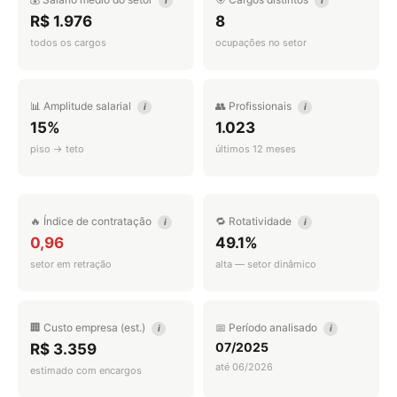
i
i
R$ 1.976
8
todos os cargos
ocupações no setor
📊 Amplitude salarial
👥 Profissionais
i
i
15%
1.023
piso → teto
últimos 12 meses
🔥 Índice de contratação
🔁 Rotatividade
i
i
0,96
49.1%
setor em retração
alta — setor dinâmico
🏢 Custo empresa (est.)
📅 Período analisado
i
i
07/2025
R$ 3.359
até 06/2026
estimado com encargos