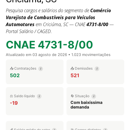
Pesquisa cargos e salários do segmento de
Comércio
Varejista de Combustíveis para Veículos
Automotores
em Criciúma, SC — CNAE
4731-8/00
—
Portal Salário / CAGED.
CNAE 4731-8/00
Atualizado em
03 agosto de 2026
• 1.023 movimentações
📥 Contratações
📤 Demissões
i
i
502
521
⚖️ Saldo líquido
🔄 Situação
i
i
Com baixíssima
-19
demanda
💰 Salário médio do setor
🎯 Cargos distintos