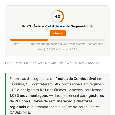
40
🎯 IPS - Índice Portal Salário do Segmento
i
Retração
Saldo: -19 • Rotatividade (intensidade de desligamento / movimento
total): 50,9% • Volume: 1.023
Fonte: Portal Salário / CAGED • Criciúma/SC • 07/2025 a 06/2026
Empresas do segmento de
Postos de Combustível
em
Criciúma, SC contrataram
502
profissionais em regime
CLT e desligaram
521
nos últimos 12 meses, totalizando
1.023 movimentações
— dado essencial para
gestores
de RH
,
consultores de remuneração
e
diretores
regionais
que acompanham a saúde do setor. Fonte:
CAGED/MTE.