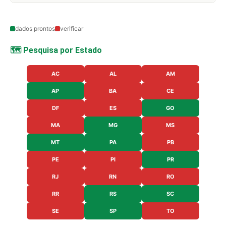
dados prontos
verificar
🗺️ Pesquisa por Estado
AC
AL
AM
AP
BA
CE
DF
ES
GO
MA
MG
MS
MT
PA
PB
PE
PI
PR
RJ
RN
RO
RR
RS
SC
SE
SP
TO