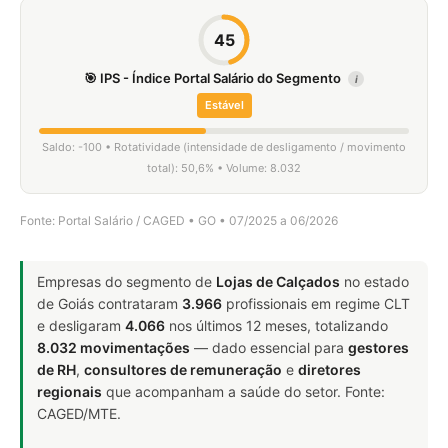
45
🎯 IPS - Índice Portal Salário do Segmento
i
Estável
Saldo: -100 • Rotatividade (intensidade de desligamento / movimento
total): 50,6% • Volume: 8.032
Fonte: Portal Salário / CAGED • GO • 07/2025 a 06/2026
Empresas do segmento de
Lojas de Calçados
no estado
de Goiás contrataram
3.966
profissionais em regime CLT
e desligaram
4.066
nos últimos 12 meses, totalizando
8.032 movimentações
— dado essencial para
gestores
de RH
,
consultores de remuneração
e
diretores
regionais
que acompanham a saúde do setor. Fonte:
CAGED/MTE.