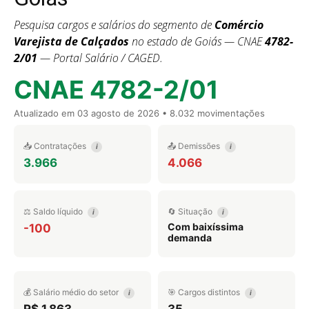
Pesquisa cargos e salários do segmento de
Comércio
Varejista de Calçados
no estado de Goiás — CNAE
4782-
2/01
— Portal Salário / CAGED.
CNAE 4782-2/01
Atualizado em
03 agosto de 2026
• 8.032 movimentações
📥 Contratações
📤 Demissões
i
i
3.966
4.066
⚖️ Saldo líquido
🔄 Situação
i
i
Com baixíssima
-100
demanda
💰 Salário médio do setor
🎯 Cargos distintos
i
i