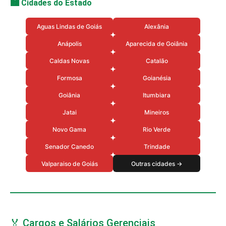
🏙️ Cidades do Estado
Aguas Lindas de Goiás
Alexânia
Anápolis
Aparecida de Goiânia
Caldas Novas
Catalão
Formosa
Goianésia
Goiânia
Itumbiara
Jatai
Mineiros
Novo Gama
Rio Verde
Senador Canedo
Trindade
Valparaiso de Goiás
Outras cidades →
🏅 Cargos e Salários Gerenciais