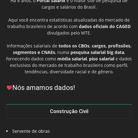
Há 8 anos, o
Portal Salário
é o maior site de pesquisa de
cargos e salários do Brasil.
Aqui você encontra estatísticas atualizadas do mercado de
trabalho brasileiro de acordo com
dados oficiais do CAGED
divulgados pelo MTE.
Informações salariais de
todos os CBOs, cargos, profissões,
segmentos e CNAEs
, numa
pesquisa salarial big data
,
fornecendo dados como
média salarial
,
piso salarial
e dados
exclusivos do mercado de trabalho brasileiro como perfil,
tendências, diversidade racial e de gênero.
Nós amamos dados!
Construção Civil
Servente de obras