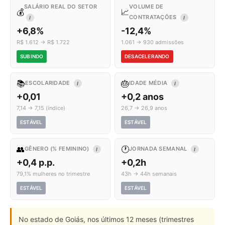
SALÁRIO REAL DO SETOR
VOLUME DE
💰
📈
CONTRATAÇÕES
I
I
+6,8%
-12,4%
R$ 1.612 → R$ 1.722
1.061 → 930 admissões
SUBINDO
DESACELERANDO
📚
🎂
ESCOLARIDADE
IDADE MÉDIA
I
I
+0,01
+0,2 anos
7,14 → 7,15 (índice)
26,7 → 26,9 anos
ESTÁVEL
ESTÁVEL
👥
🕐
GÊNERO (% FEMININO)
JORNADA SEMANAL
I
I
+0,4 p.p.
+0,2h
79,1% mulheres no trimestre
43h → 44h semanais
ESTÁVEL
ESTÁVEL
No estado de Goiás, nos últimos 12 meses (trimestres