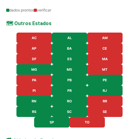
dados prontos
verificar
🗺️ Outros Estados
AC
AL
AM
AP
BA
CE
DF
ES
MA
MG
MS
MT
PA
PB
PE
PI
PR
RJ
RN
RO
RR
RS
SC
SE
SP
TO