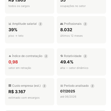
R$ 1.863
35
todos os cargos
ocupações no setor
📊 Amplitude salarial
👥 Profissionais
i
i
39%
8.032
piso → teto
últimos 12 meses
🔥 Índice de contratação
🔁 Rotatividade
i
i
0,98
49.4%
setor em retração
alta — setor dinâmico
🏢 Custo empresa (est.)
📅 Período analisado
i
i
07/2025
R$ 3.167
até 06/2026
estimado com encargos