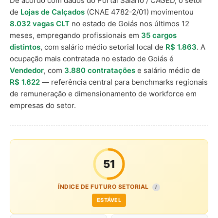
De acordo com dados do Portal Salário / CAGED, o setor
de
Lojas de Calçados
(CNAE 4782-2/01) movimentou
8.032 vagas CLT
no estado de Goiás nos últimos 12
meses, empregando profissionais em
35 cargos
distintos
, com salário médio setorial local de
R$ 1.863
. A
ocupação mais contratada no estado de Goiás é
Vendedor
, com
3.880 contratações
e salário médio de
R$ 1.622
— referência central para benchmarks regionais
de remuneração e dimensionamento de workforce em
empresas do setor.
51
ÍNDICE DE FUTURO SETORIAL
I
ESTÁVEL