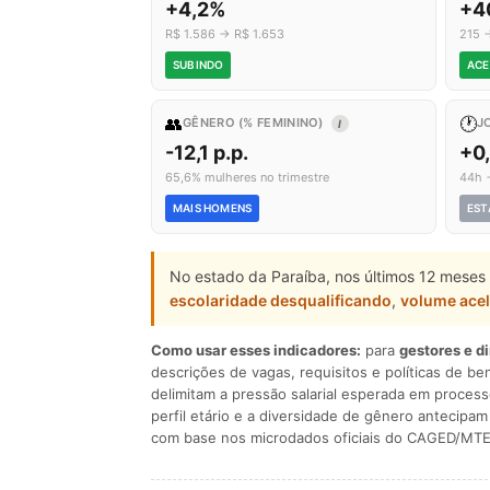
+4,2%
+4
R$ 1.586 → R$ 1.653
215 
SUBINDO
ACE
👥
🕐
GÊNERO (% FEMININO)
J
I
-12,1 p.p.
+0
65,6% mulheres no trimestre
44h 
MAIS HOMENS
EST
No estado da Paraíba, nos últimos 12 meses 
escolaridade desqualificando
,
volume ace
Como usar esses indicadores:
para
gestores e d
descrições de vagas, requisitos e políticas de be
delimitam a pressão salarial esperada em process
perfil etário e a diversidade de gênero antecip
com base nos microdados oficiais do CAGED/MTE