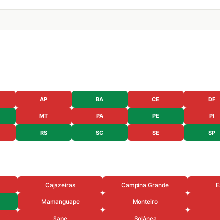
AP
BA
CE
DF
MT
PA
PE
PI
RS
SC
SE
SP
Cajazeiras
Campina Grande
E
Mamanguape
Monteiro
Sape
Solânea