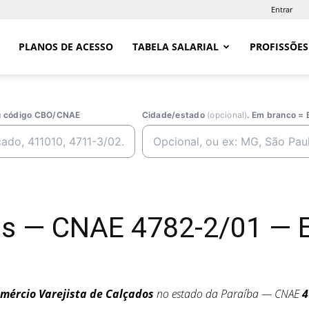
Entrar
PLANOS DE ACESSO
TABELA SALARIAL
PROFISSÕES
ou código CBO/CNAE
Cidade/estado
(opcional)
. Em branco = 
os — CNAE 4782-2/01 — 
mércio Varejista de Calçados
no estado da Paraíba — CNAE
4