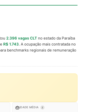
tou
2.396 vagas CLT
no estado da Paraíba
de
R$ 1.743
. A ocupação mais contratada no
 para benchmarks regionais de remuneração
🎂
IDADE MÉDIA
I