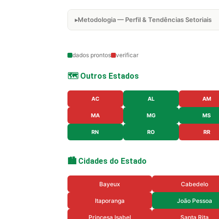
Metodologia — Perfil & Tendências Setoriais
dados prontos
verificar
🗺️ Outros Estados
AC
AL
AM
MA
MG
MS
RN
RO
RR
🏙️ Cidades do Estado
Bayeux
Cabedelo
Itaporanga
João Pessoa
Princesa Isabel
Santa Rita