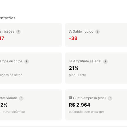
entações
emissões
⚖️ Saldo líquido
i
i
17
-38
argos distintos
📊 Amplitude salarial
i
i
21%
ações no setor
piso → teto
otatividade
🏢 Custo empresa (est.)
i
i
.2%
R$ 2.964
 — setor dinâmico
estimado com encargos