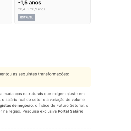
-1,5 anos
28,4 → 26,9 anos
ESTÁVEL
entou as seguintes transformações:
liza mudanças estruturais que exigem ajuste em
, o salário real do setor e a variação de volume
egistas de negócio
, o Índice de Futuro Setorial, o
r na região. Pesquisa exclusiva
Portal Salário