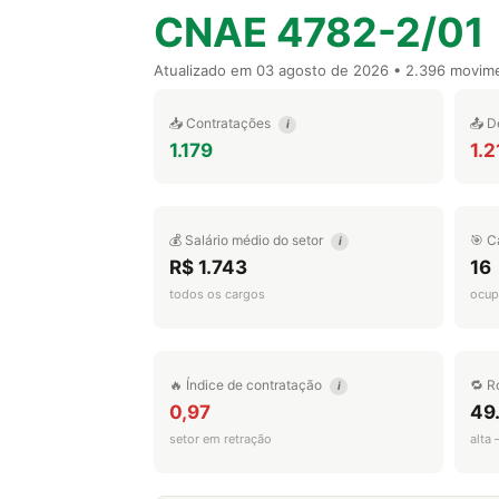
CNAE 4782-2/01
Atualizado em
03 agosto de 2026
• 2.396 movim
📥 Contratações
📤 D
i
1.179
1.2
💰 Salário médio do setor
🎯 C
i
R$ 1.743
16
todos os cargos
ocup
🔥 Índice de contratação
🔁 R
i
0,97
49
setor em retração
alta