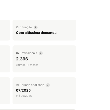
🔄 Situação
i
Com altíssima demanda
👥 Profissionais
i
2.396
últimos 12 meses
📅 Período analisado
i
07/2025
até 06/2026