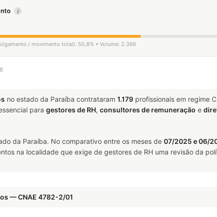
mento
i
esligamento / movimento total): 50,8% • Volume: 2.396
26
os
no estado da Paraíba contrataram
1.179
profissionais em regime 
ssencial para
gestores de RH
,
consultores de remuneração
e
dire
ado da Paraíba. No comparativo entre os meses de
07/2025 e 06/2
ntos na localidade que exige de gestores de RH uma revisão da polí
ados — CNAE 4782-2/01