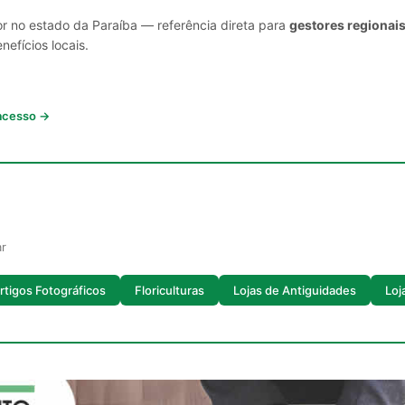
or no estado da Paraíba — referência direta para
gestores regionais
nefícios locais.
 acesso →
ar
rtigos Fotográficos
Floriculturas
Lojas de Antiguidades
Loj