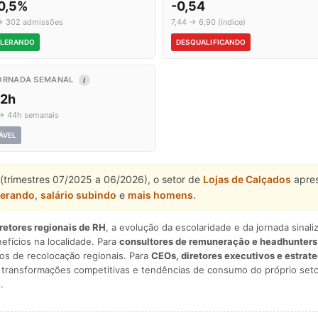
0,5%
-0,54
→ 302 admissões
7,44 → 6,90 (índice)
LERANDO
DESQUALIFICANDO
ORNADA SEMANAL
I
,2h
→ 44h semanais
ÁVEL
(trimestres 07/2025 a 06/2026), o setor de
Lojas de Calçados
apres
lerando
,
salário subindo
e
mais homens
.
iretores regionais de RH
, a evolução da escolaridade e da jornada sina
nefícios na localidade. Para
consultores de remuneração e headhunters
os de recolocação regionais. Para
CEOs, diretores executivos e estrat
am transformações competitivas e tendências de consumo do próprio seto
.