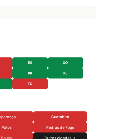
ES
GO
PR
RJ
TO
sperança
Guarabira
Patos
Pedras de Fogo
Sousa
Outras cidades →