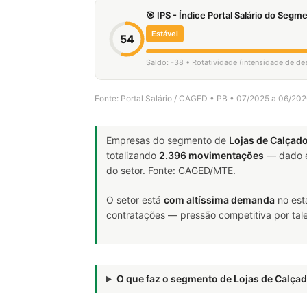
🎯 IPS - Índice Portal Salário do Seg
Estável
54
Saldo: -38 • Rotatividade (intensidade de d
Fonte: Portal Salário / CAGED • PB • 07/2025 a 06/20
Empresas do segmento de
Lojas de Calçad
totalizando
2.396 movimentações
— dado e
do setor. Fonte: CAGED/MTE.
O setor está
com altíssima demanda
no est
contratações — pressão competitiva por tale
O que faz o segmento de Lojas de Calç