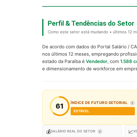
Perfil & Tendências do Setor
Como este setor está mudando • últimos 12 m
De acordo com dados do Portal Salário / C
nos últimos 12 meses, empregando profiss
estado da Paraíba é
Vendedor
, com
1.588 c
e dimensionamento de workforce em empre
ÍNDICE DE FUTURO SETORIAL
I
61
ESTÁVEL
💰
📈
SALÁRIO REAL DO SETOR
V
I