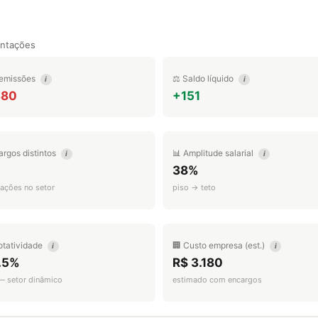
entações
emissões
⚖️ Saldo líquido
i
i
380
+151
argos distintos
📊 Amplitude salarial
i
i
38%
ações no setor
piso → teto
otatividade
🏢 Custo empresa (est.)
i
i
.5%
R$ 3.180
 — setor dinâmico
estimado com encargos