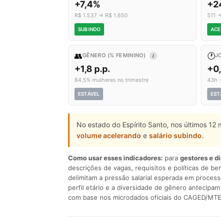
+7,4%
+2
R$ 1.537 → R$ 1.650
511 
SUBINDO
ACE
👥
🕐
GÊNERO (% FEMININO)
J
I
+1,8 p.p.
+0
84,5% mulheres no trimestre
43h 
ESTÁVEL
EST
No estado do Espírito Santo, nos últimos 12
volume acelerando
e
salário subindo
.
Como usar esses indicadores:
para
gestores e d
descrições de vagas, requisitos e políticas de be
delimitam a pressão salarial esperada em process
perfil etário e a diversidade de gênero antecip
com base nos microdados oficiais do CAGED/MTE