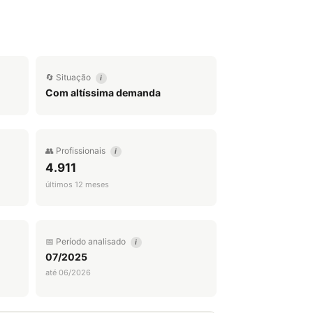
🔄 Situação
i
Com altíssima demanda
👥 Profissionais
i
4.911
últimos 12 meses
📅 Período analisado
i
07/2025
até 06/2026