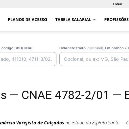
Entrar
PLANOS DE ACESSO
TABELA SALARIAL
PROFISSÕES
ou código CBO/CNAE
Cidade/estado
(opcional)
. Em branco = 
os — CNAE 4782-2/01 — 
mércio Varejista de Calçados
no estado do Espírito Santo — 