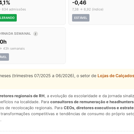
4,1%
-0,46
→ 634 admissões
7,38 → 6,92 (índice)
LERANDO
ESTÁVEL
ORNADA SEMANAL
I
,0h
→ 43h semanais
ÁVEL
 meses (trimestres 07/2025 a 06/2026), o setor de
Lojas de Calçado
iretores regionais de RH
, a evolução da escolaridade e da jornada sina
nefícios na localidade. Para
consultores de remuneração e headhunters
os de recolocação regionais. Para
CEOs, diretores executivos e estrat
am transformações competitivas e tendências de consumo do próprio seto
.