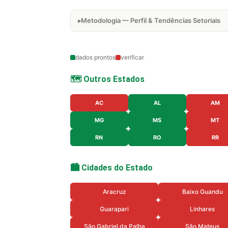
Metodologia — Perfil & Tendências Setoriais
dados prontos
verificar
🗺️ Outros Estados
AC
AL
AM
MG
MS
MT
RN
RO
RR
🏙️ Cidades do Estado
Aracruz
Baixo Guandu
Guarapari
Linhares
São Gabriel da Palha
São Mateus