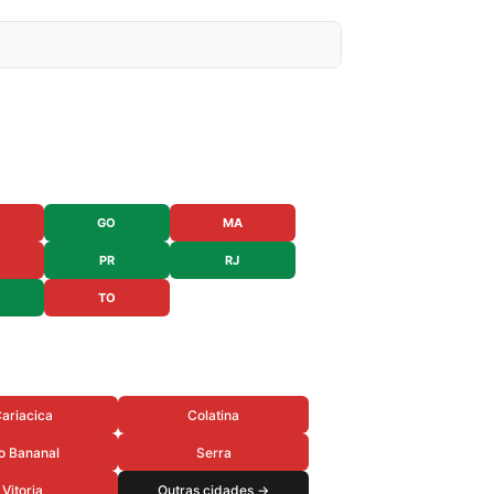
GO
MA
PR
RJ
TO
ariacica
Colatina
o Bananal
Serra
Vitoria
Outras cidades →