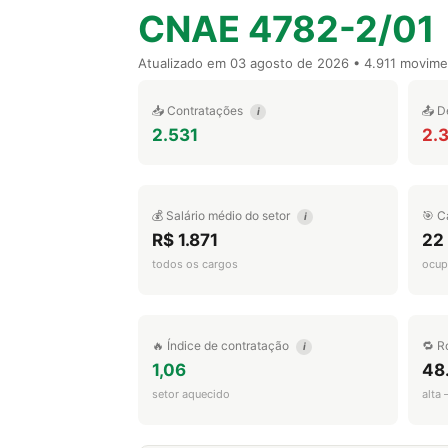
CNAE 4782-2/01
Atualizado em
03 agosto de 2026
• 4.911 movim
📥 Contratações
📤 D
i
2.531
2.
💰 Salário médio do setor
🎯 C
i
R$ 1.871
22
todos os cargos
ocup
🔥 Índice de contratação
🔁 R
i
1,06
48
setor aquecido
alta