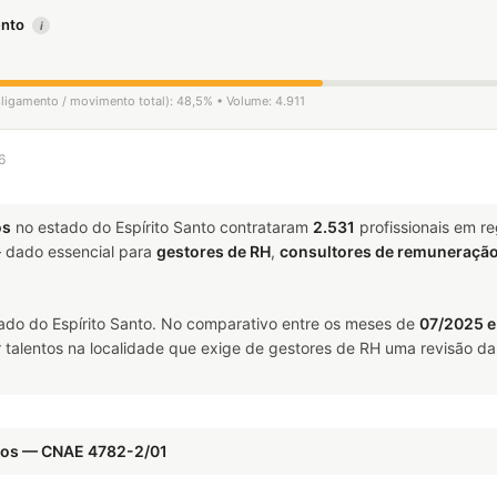
mento
i
sligamento / movimento total): 48,5% • Volume: 4.911
6
os
no estado do Espírito Santo contrataram
2.531
profissionais em r
dado essencial para
gestores de RH
,
consultores de remuneraçã
ado do Espírito Santo. No comparativo entre os meses de
07/2025 e
talentos na localidade que exige de gestores de RH uma revisão da 
ados — CNAE 4782-2/01