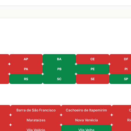
AP
BA
CE
DF
PA
PB
PE
PI
RS
SC
SE
SP
Barra de São Francisco
Cachoeiro de Itapemirim
C
Marataizes
Nova Venécia
Ri
Vila Valério
Vila Velha