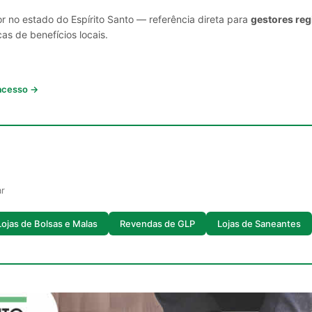
r no estado do Espírito Santo — referência direta para
gestores reg
cas de benefícios locais.
 acesso →
ar
Lojas de Bolsas e Malas
Revendas de GLP
Lojas de Saneantes