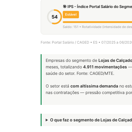
🎯 IPS - Índice Portal Salário do Seg
Estável
54
Saldo: 151 • Rotatividade (intensidade de de
Fonte: Portal Salário / CAGED • ES • 07/2025 a 06/202
Empresas do segmento de
Lojas de Calçad
meses, totalizando
4.911 movimentações
— 
saúde do setor. Fonte: CAGED/MTE.
O setor está
com altíssima demanda
no est
nas contratações — pressão competitiva por 
O que faz o segmento de Lojas de Calç