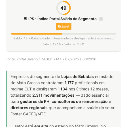
49
🎯 IPS - Índice Portal Salário do Segmento
i
Estável
Saldo: 43 • Rotatividade (intensidade de desligamento / movimento
total): 49,1% • Volume: 2.311
Fonte: Portal Salário / CAGED • MT • 07/2025 a 06/2026
Empresas do segmento de
Lojas de Bebidas
no estado
do Mato Grosso contrataram
1.177
profissionais em
regime CLT e desligaram
1.134
nos últimos 12 meses,
totalizando
2.311 movimentações
— dado essencial
para
gestores de RH
,
consultores de remuneração
e
diretores regionais
que acompanham a saúde do setor.
Fonte: CAGED/MTE.
O setor está
em alta
no estado do Mato Grosso. No