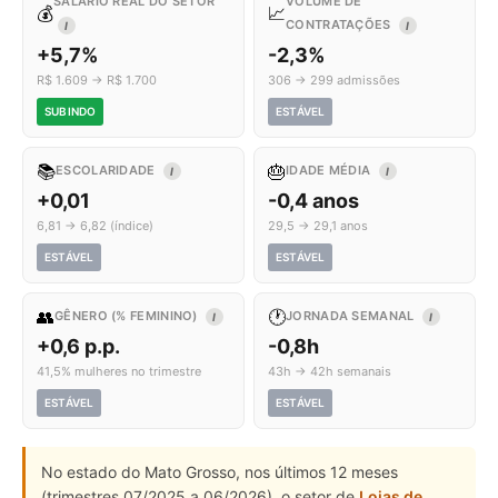
SALÁRIO REAL DO SETOR
VOLUME DE
💰
📈
CONTRATAÇÕES
I
I
+5,7%
-2,3%
R$ 1.609 → R$ 1.700
306 → 299 admissões
SUBINDO
ESTÁVEL
📚
🎂
ESCOLARIDADE
IDADE MÉDIA
I
I
+0,01
-0,4 anos
6,81 → 6,82 (índice)
29,5 → 29,1 anos
ESTÁVEL
ESTÁVEL
👥
🕐
GÊNERO (% FEMININO)
JORNADA SEMANAL
I
I
+0,6 p.p.
-0,8h
41,5% mulheres no trimestre
43h → 42h semanais
ESTÁVEL
ESTÁVEL
No estado do Mato Grosso, nos últimos 12 meses
(trimestres 07/2025 a 06/2026), o setor de
Lojas de