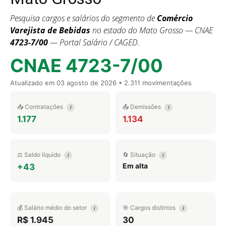
Pesquisa cargos e salários do segmento de
Comércio
Varejista de Bebidas
no estado do Mato Grosso — CNAE
4723-7/00
— Portal Salário / CAGED.
CNAE 4723-7/00
Atualizado em
03 agosto de 2026
• 2.311 movimentações
📥 Contratações
📤 Demissões
i
i
1.177
1.134
⚖️ Saldo líquido
🔄 Situação
i
i
Em alta
+43
💰 Salário médio do setor
🎯 Cargos distintos
i
i
R$ 1.945
30