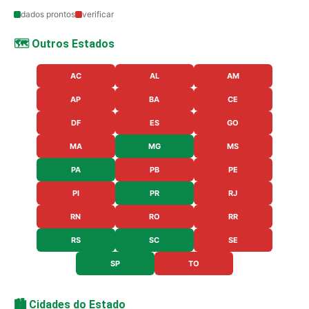
dados prontos
verificar
🗺️ Outros Estados
AC
AL
AM
AP
BA
CE
DF
ES
GO
MA
MG
MS
PA
PB
PE
PI
PR
RJ
RN
RO
RR
RS
SC
SE
SP
TO
🏙️ Cidades do Estado