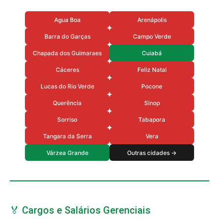
Agua Boa
Arenápolis
Barra do Garças
Campo Verde
Chapada dos Guimaraes
Cuiabá
Cáceres
Feliz Natal
Lucas do Rio Verde
Pocone
Querência
Sinop
Sorriso
Tabapora
Tangara da Serra
Vera
Várzea Grande
Outras cidades →
🏅 Cargos e Salários Gerenciais