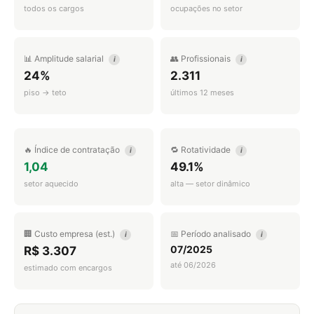
todos os cargos
ocupações no setor
📊 Amplitude salarial
👥 Profissionais
i
i
24%
2.311
piso → teto
últimos 12 meses
🔥 Índice de contratação
🔁 Rotatividade
i
i
1,04
49.1%
setor aquecido
alta — setor dinâmico
🏢 Custo empresa (est.)
📅 Período analisado
i
i
07/2025
R$ 3.307
até 06/2026
estimado com encargos