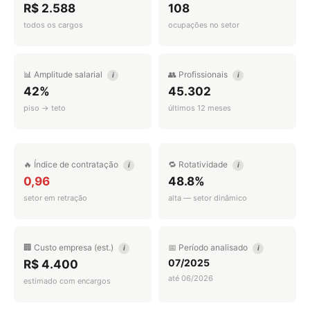
R$ 2.588
108
todos os cargos
ocupações no setor
📊 Amplitude salarial
👥 Profissionais
i
i
42%
45.302
piso → teto
últimos 12 meses
🔥 Índice de contratação
🔁 Rotatividade
i
i
0,96
48.8%
setor em retração
alta — setor dinâmico
🏢 Custo empresa (est.)
📅 Período analisado
i
i
07/2025
R$ 4.400
até 06/2026
estimado com encargos