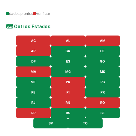
dados prontos
verificar
🗺️ Outros Estados
AC
AL
AM
AP
BA
CE
DF
ES
GO
MA
MG
MS
MT
PA
PB
PE
PI
PR
RJ
RN
RO
RR
RS
SE
SP
TO