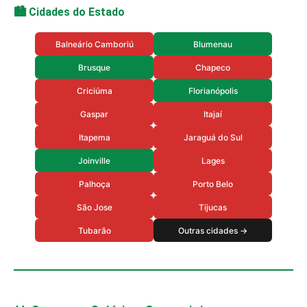
🏙️ Cidades do Estado
Balneário Camboriú
Blumenau
Brusque
Chapeco
Criciúma
Florianópolis
Gaspar
Itajaí
Itapema
Jaraguá do Sul
Joinville
Lages
Palhoça
Porto Belo
São Jose
Tijucas
Tubarão
Outras cidades →