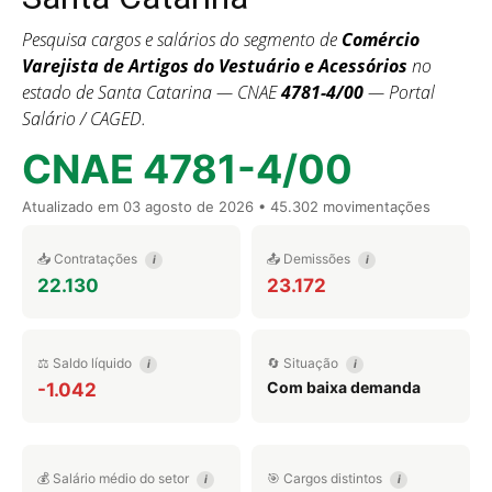
Pesquisa cargos e salários do segmento de
Comércio
Varejista de Artigos do Vestuário e Acessórios
no
estado de Santa Catarina — CNAE
4781-4/00
— Portal
Salário / CAGED.
CNAE 4781-4/00
Atualizado em
03 agosto de 2026
• 45.302 movimentações
📥 Contratações
📤 Demissões
i
i
22.130
23.172
⚖️ Saldo líquido
🔄 Situação
i
i
Com baixa demanda
-1.042
💰 Salário médio do setor
🎯 Cargos distintos
i
i