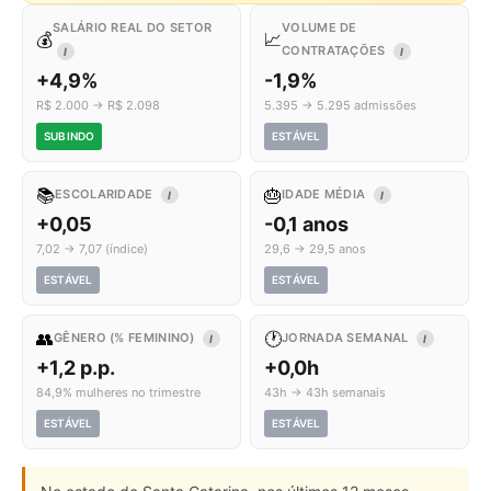
SALÁRIO REAL DO SETOR
VOLUME DE
💰
📈
CONTRATAÇÕES
I
I
+4,9%
-1,9%
R$ 2.000 → R$ 2.098
5.395 → 5.295 admissões
SUBINDO
ESTÁVEL
📚
🎂
ESCOLARIDADE
IDADE MÉDIA
I
I
+0,05
-0,1 anos
7,02 → 7,07 (índice)
29,6 → 29,5 anos
ESTÁVEL
ESTÁVEL
👥
🕐
GÊNERO (% FEMININO)
JORNADA SEMANAL
I
I
+1,2 p.p.
+0,0h
84,9% mulheres no trimestre
43h → 43h semanais
ESTÁVEL
ESTÁVEL