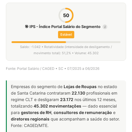
50
🎯 IPS - Índice Portal Salário do Segmento
i
Estável
Saldo: -1.042 • Rotatividade (intensidade de desligamento /
movimento total): 51,2% • Volume: 45.302
Fonte: Portal Salário / CAGED • SC • 07/2025 a 06/2026
Empresas do segmento de
Lojas de Roupas
no estado
de Santa Catarina contrataram
22.130
profissionais em
regime CLT e desligaram
23.172
nos últimos 12 meses,
totalizando
45.302 movimentações
— dado essencial
para
gestores de RH
,
consultores de remuneração
e
diretores regionais
que acompanham a saúde do setor.
Fonte: CAGED/MTE.