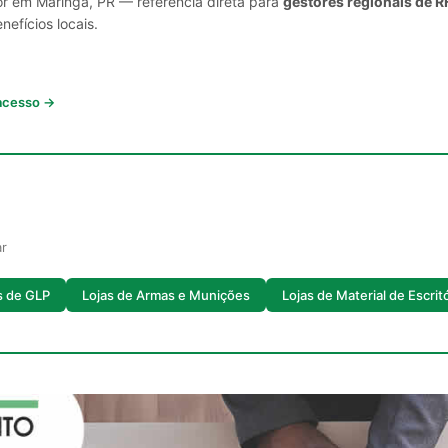
or em Maringá, PR — referência direta para
gestores regionais de R
nefícios locais.
 acesso →
ar
 de GLP
Lojas de Armas e Munições
Lojas de Material de Escrit