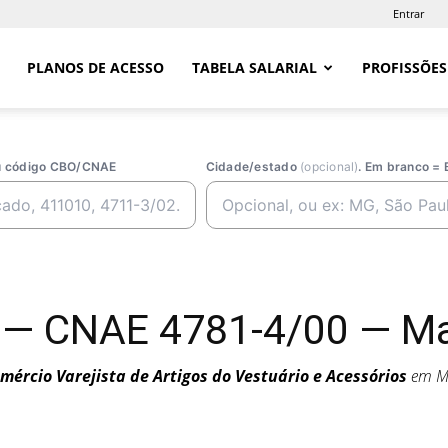
Entrar
PLANOS DE ACESSO
TABELA SALARIAL
PROFISSÕES
ou código CBO/CNAE
Cidade/estado
(opcional)
. Em branco = 
 — CNAE 4781-4/00 — Ma
mércio Varejista de Artigos do Vestuário e Acessórios
em M