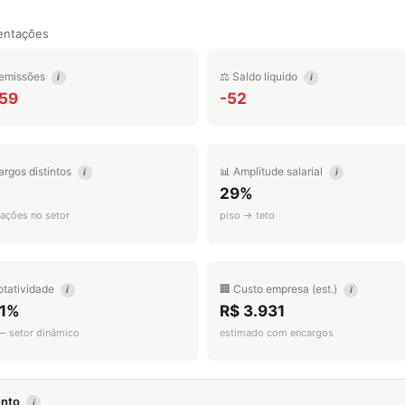
entações
emissões
⚖️ Saldo líquido
i
i
459
-52
argos distintos
📊 Amplitude salarial
i
i
29%
ações no setor
piso → teto
otatividade
🏢 Custo empresa (est.)
i
i
.1%
R$ 3.931
 — setor dinâmico
estimado com encargos
mento
i