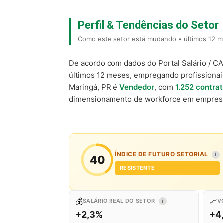
Perfil & Tendências do Setor
Como este setor está mudando • últimos 12 m
De acordo com dados do Portal Salário / C
últimos 12 meses, empregando profissiona
Maringá, PR é
Vendedor
, com
1.252 contra
dimensionamento de workforce em empresa
ÍNDICE DE FUTURO SETORIAL
I
40
RESISTENTE
💰
📈
SALÁRIO REAL DO SETOR
V
I
+2,3%
+4