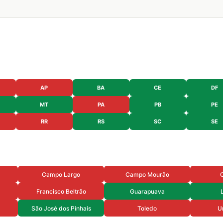
AP
BA
CE
DF
MT
PA
PB
PE
RR
RS
SC
SE
Campo Largo
Campo Mourão
Francisco Beltrão
Guarapuava
São José dos Pinhais
Toledo
U