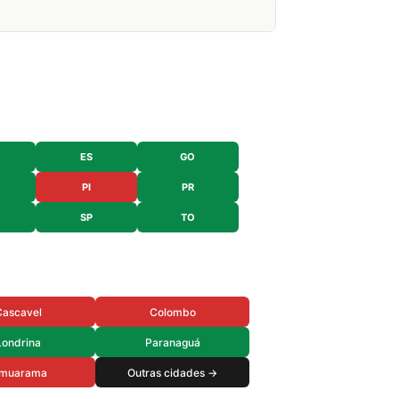
ES
GO
PI
PR
SP
TO
Cascavel
Colombo
Londrina
Paranaguá
muarama
Outras cidades →