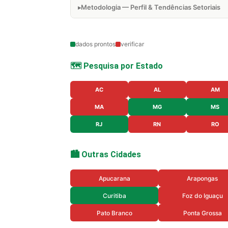
Metodologia — Perfil & Tendências Setoriais
dados prontos
verificar
🗺️ Pesquisa por Estado
AC
AL
AM
MA
MG
MS
RJ
RN
RO
🏙️ Outras Cidades
Apucarana
Arapongas
Curitiba
Foz do Iguaçu
Pato Branco
Ponta Grossa