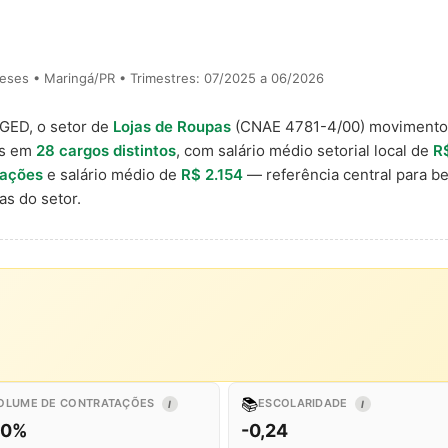
eses • Maringá/PR • Trimestres: 07/2025 a 06/2026
AGED, o setor de
Lojas de Roupas
(CNAE 4781-4/00) moviment
is em
28 cargos distintos
, com salário médio setorial local de
R
tações
e salário médio de
R$ 2.154
— referência central para b
s do setor.
📚
OLUME DE CONTRATAÇÕES
ESCOLARIDADE
I
I
,0%
-0,24