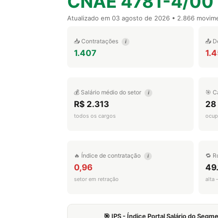
CNAE 4781-4/00
Atualizado em
03 agosto de 2026
• 2.866 movim
📥 Contratações
📤 D
i
1.407
1.
💰 Salário médio do setor
🎯 C
i
R$ 2.313
28
todos os cargos
ocup
🔥 Índice de contratação
🔁 R
i
0,96
49
setor em retração
alta
🎯 IPS - Índice Portal Salário do Seg