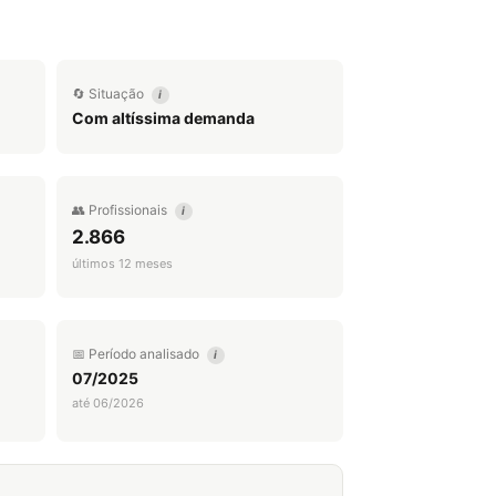
🔄 Situação
i
Com altíssima demanda
👥 Profissionais
i
2.866
últimos 12 meses
📅 Período analisado
i
07/2025
até 06/2026