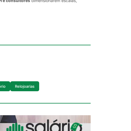
H e consultores
dimensionarem escalas,
ório
Relojoarias