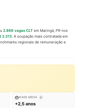
ou
2.866 vagas CLT
em Maringá, PR nos
$ 2.313
. A ocupação mais contratada em
enchmarks regionais de remuneração e
🎂
IDADE MÉDIA
I
+2,5 anos