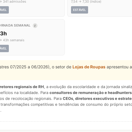
→ 341 admissões
7,54 → 7,30 (índice)
ÁVEL
ESTÁVEL
ORNADA SEMANAL
I
,3h
→ 43h semanais
ÁVEL
estres 07/2025 a 06/2026), o setor de
Lojas de Roupas
apresentou a
iretores regionais de RH
, a evolução da escolaridade e da jornada sina
nefícios na localidade. Para
consultores de remuneração e headhunters
os de recolocação regionais. Para
CEOs, diretores executivos e estrat
am transformações competitivas e tendências de consumo do próprio seto
.