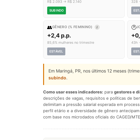
R$ 2.093 → R$ 2.140
328 
SUBINDO
EST
👥
🕐
GÊNERO (% FEMININO)
J
I
+2,4 p.p.
+0
85,6% mulheres no trimestre
43h 
ESTÁVEL
EST
Em Maringá, PR, nos últimos 12 meses (trim
subindo
.
Como usar esses indicadores:
para
gestores e d
descrições de vagas, requisitos e políticas de be
delimitam a pressão salarial esperada em process
perfil etário e a diversidade de gênero antecip
com base nos microdados oficiais do CAGED/MTE