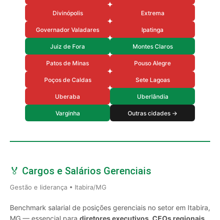
Divinópolis
Extrema
Governador Valadares
Ipatinga
Juiz de Fora
Montes Claros
Patos de Minas
Pouso Alegre
Poços de Caldas
Sete Lagoas
Uberaba
Uberlândia
Varginha
Outras cidades →
🏅 Cargos e Salários Gerenciais
Gestão e liderança • Itabira/MG
Benchmark salarial de posições gerenciais no setor em Itabira,
MG — essencial para
diretores executivos, CEOs regionais