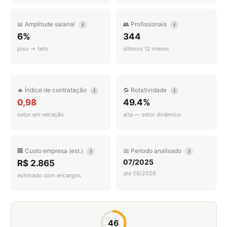
📊 Amplitude salarial
👥 Profissionais
i
i
6%
344
piso → teto
últimos 12 meses
🔥 Índice de contratação
🔁 Rotatividade
i
i
0,98
49.4%
setor em retração
alta — setor dinâmico
🏢 Custo empresa (est.)
📅 Período analisado
i
i
07/2025
R$ 2.865
até 06/2026
estimado com encargos
46