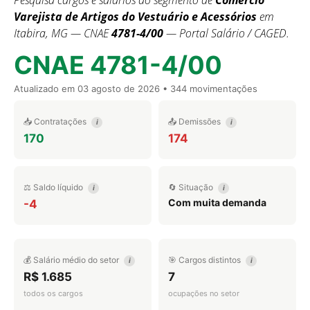
Pesquisa cargos e salários do segmento de
Comércio
Varejista de Artigos do Vestuário e Acessórios
em
Itabira, MG — CNAE
4781-4/00
— Portal Salário / CAGED.
CNAE 4781-4/00
Atualizado em
03 agosto de 2026
• 344 movimentações
📥 Contratações
📤 Demissões
i
i
170
174
⚖️ Saldo líquido
🔄 Situação
i
i
Com muita demanda
-4
💰 Salário médio do setor
🎯 Cargos distintos
i
i
R$ 1.685
7
todos os cargos
ocupações no setor