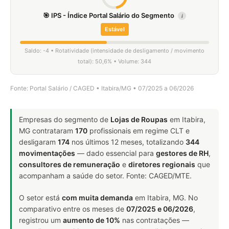
🎯 IPS - Índice Portal Salário do Segmento
i
Estável
Saldo: -4 • Rotatividade (intensidade de desligamento / movimento
total): 50,6% • Volume: 344
Fonte: Portal Salário / CAGED • Itabira/MG • 07/2025 a 06/2026
Empresas do segmento de
Lojas de Roupas
em Itabira,
MG contrataram
170
profissionais em regime CLT e
desligaram
174
nos últimos 12 meses, totalizando
344
movimentações
— dado essencial para
gestores de RH
,
consultores de remuneração
e
diretores regionais
que
acompanham a saúde do setor. Fonte: CAGED/MTE.
O setor está
com muita demanda
em Itabira, MG. No
comparativo entre os meses de
07/2025 e 06/2026
,
registrou um
aumento de 10%
nas contratações —