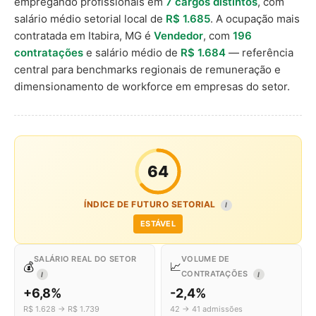
empregando profissionais em
7 cargos distintos
, com
salário médio setorial local de
R$ 1.685
. A ocupação mais
contratada em Itabira, MG é
Vendedor
, com
196
contratações
e salário médio de
R$ 1.684
— referência
central para benchmarks regionais de remuneração e
dimensionamento de workforce em empresas do setor.
64
ÍNDICE DE FUTURO SETORIAL
I
ESTÁVEL
SALÁRIO REAL DO SETOR
VOLUME DE
💰
📈
CONTRATAÇÕES
I
I
+6,8%
-2,4%
R$ 1.628 → R$ 1.739
42 → 41 admissões