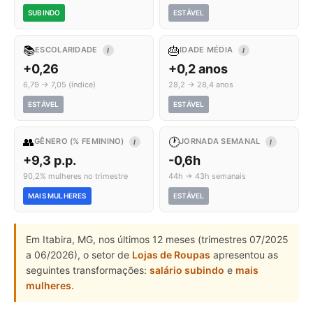
SUBINDO
ESTÁVEL
📚
🎂
ESCOLARIDADE
IDADE MÉDIA
I
I
+0,26
+0,2 anos
6,79 → 7,05 (índice)
28,2 → 28,4 anos
ESTÁVEL
ESTÁVEL
👥
🕐
GÊNERO (% FEMININO)
JORNADA SEMANAL
I
I
+9,3 p.p.
-0,6h
90,2% mulheres no trimestre
44h → 43h semanais
MAIS MULHERES
ESTÁVEL
Em Itabira, MG, nos últimos 12 meses (trimestres 07/2025
a 06/2026), o setor de
Lojas de Roupas
apresentou as
seguintes transformações:
salário subindo
e
mais
mulheres
.