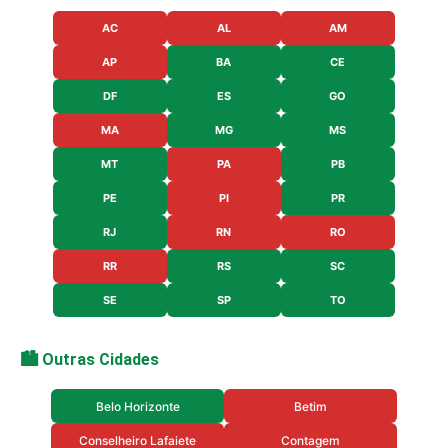
AC
AL
AM
AP
BA
CE
DF
ES
GO
MA
MG
MS
MT
PA
PB
PE
PI
PR
RJ
RN
RO
RR
RS
SC
SE
SP
TO
🏙️ Outras Cidades
Belo Horizonte
Betim
Conselheiro Lafaiete
Contagem