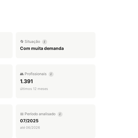
🔄 Situação
i
Com muita demanda
👥 Profissionais
i
1.391
últimos 12 meses
📅 Período analisado
i
07/2025
até 06/2026