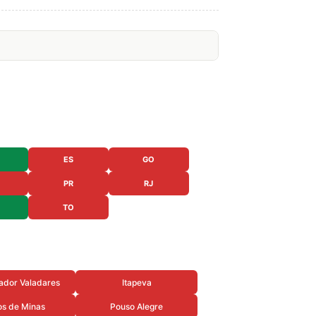
ES
GO
PR
RJ
TO
ador Valadares
Itapeva
os de Minas
Pouso Alegre