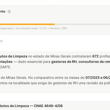
mento
i
sligamento / movimento total): 51,7% • Volume: 1.391
26
utos de Limpeza
no estado de Minas Gerais contrataram
672
profis
ntações
— dado essencial para
gestores de RH
,
consultores de r
ED/MTE.
 de Minas Gerais. No comparativo entre os meses de
07/2025 e 06
ntos na localidade que exige de gestores de RH uma revisão da polí
odutos de Limpeza — CNAE 4649-4/08