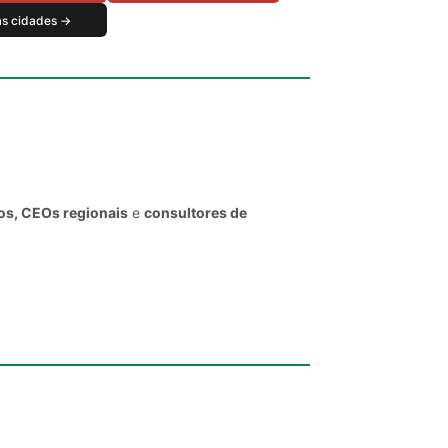
as cidades →
vos, CEOs regionais
e
consultores de