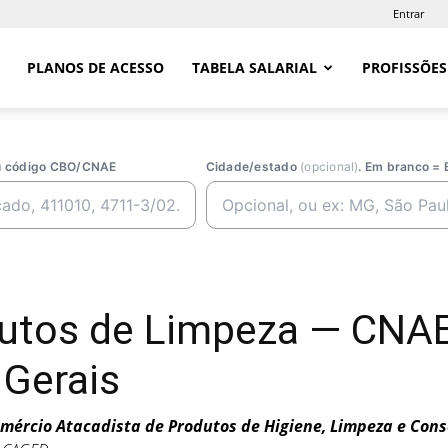
Entrar
PLANOS DE ACESSO
TABELA SALARIAL
PROFISSÕES
ou código CBO/CNAE
Cidade/estado
(opcional)
. Em branco = 
utos de Limpeza — CNA
 Gerais
mércio Atacadista de Produtos de Higiene, Limpeza e Cons