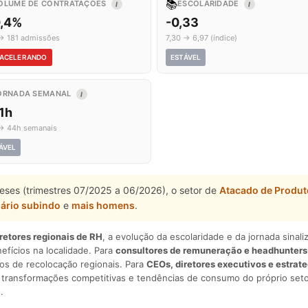
📚
OLUME DE CONTRATAÇÕES
ESCOLARIDADE
I
I
0,4%
-0,33
→ 181 admissões
7,30 → 6,97 (índice)
ACELERANDO
ESTÁVEL
ORNADA SEMANAL
I
1h
→ 44h semanais
ÁVEL
eses (trimestres 07/2025 a 06/2026), o setor de
Atacado de Produt
lário subindo
e
mais homens
.
iretores regionais de RH
, a evolução da escolaridade e da jornada sina
nefícios na localidade. Para
consultores de remuneração e headhunters
os de recolocação regionais. Para
CEOs, diretores executivos e estrat
am transformações competitivas e tendências de consumo do próprio seto
.