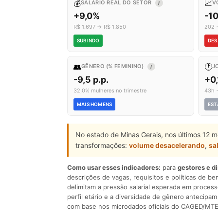
💰
📈
SALÁRIO REAL DO SETOR
V
I
+9,0%
-1
R$ 1.697 → R$ 1.850
202 
SUBINDO
DES
👥
🕐
GÊNERO (% FEMININO)
J
I
-9,5 p.p.
+0,
32,0% mulheres no trimestre
43h 
MAIS HOMENS
EST
No estado de Minas Gerais, nos últimos 12 m
transformações:
volume desacelerando
,
sa
Como usar esses indicadores:
para
gestores e d
descrições de vagas, requisitos e políticas de be
delimitam a pressão salarial esperada em process
perfil etário e a diversidade de gênero antecip
com base nos microdados oficiais do CAGED/MTE