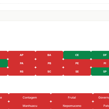
AP
BA
CE
DF
PA
PB
PE
PI
RS
SC
SE
SP
te
Contagem
Frutal
Govern
Manhuacu
Nepomuceno
Pat