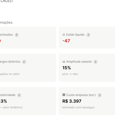
/ CAGED.
ntações
emissões
⚖️ Saldo líquido
i
i
9
-47
argos distintos
📊 Amplitude salarial
i
i
15%
ações no setor
piso → teto
otatividade
🏢 Custo empresa (est.)
i
i
.3%
R$ 3.397
 — setor dinâmico
estimado com encargos