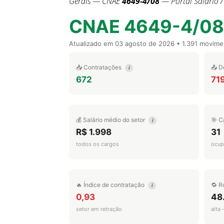
Gerais — CNAE
4649-4/08
— Portal Salário 
CNAE 4649-4/08
Atualizado em
03 agosto de 2026
• 1.391 movime
📥 Contratações
📤 D
i
672
71
💰 Salário médio do setor
🎯 C
i
R$ 1.998
31
todos os cargos
ocup
🔥 Índice de contratação
🔁 R
i
0,93
48
setor em retração
alta