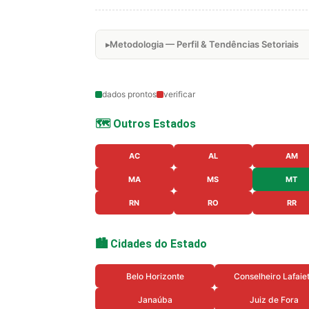
Metodologia — Perfil & Tendências Setoriais
dados prontos
verificar
🗺️ Outros Estados
AC
AL
AM
MA
MS
MT
RN
RO
RR
🏙️ Cidades do Estado
Belo Horizonte
Conselheiro Lafaie
Janaúba
Juiz de Fora