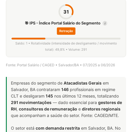
31
🎯 IPS - Índice Portal Salário do Segmento
i
Retração
Saldo: 1 • Rotatividade (intensidade de desligamento / movimento
total): 49,8% • Volume: 291
Fonte: Portal Salário / CAGED • Salvador/BA • 07/2025 a 06/2026
Empresas do segmento de
Atacadistas Gerais
em
Salvador, BA contrataram
146
profissionais em regime
CLT e desligaram
145
nos últimos 12 meses, totalizando
291 movimentações
— dado essencial para
gestores de
RH
,
consultores de remuneração
e
diretores regionais
que acompanham a saúde do setor. Fonte: CAGED/MTE.
O setor está
com demanda restrita
em Salvador, BA. No