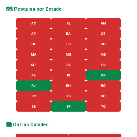
🗺️ Pesquisa por Estado
AC
AL
AM
AP
BA
CE
DF
ES
GO
MA
MG
MS
MT
PA
PB
PE
PI
PR
RJ
RN
RO
RR
RS
SC
SE
SP
TO
🏙️ Outras Cidades