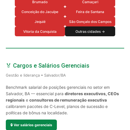
Brumado
Camaçari
Conceição do Jacuípe
Feira de Santana
Jequié
São Gonçalo dos Campos
Vitoria da Conquista
Outras cidades →
🏅 Cargos e Salários Gerenciais
Gestão e liderança • Salvador/BA
Benchmark salarial de posições gerenciais no setor em
Salvador, BA — essencial para
diretores executivos, CEOs
regionais
e
consultores de remuneração executiva
calibrarem pacotes de C-Level, planos de sucessão e
políticas de bônus na localidade.
🔒
Ver salários gerenciais