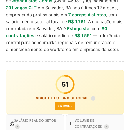
de
Atacadistas Gerais
(CNAE 4693-1/00) movimentou
291 vagas CLT
em Salvador, BA nos últimos 12 meses,
empregando profissionais em
7 cargos distintos
, com
salário médio setorial local de
R$ 1.761
. A ocupação mais
contratada em Salvador, BA é
Estoquista
, com
60
contratações
e salário médio de
R$ 1.591
— referência
central para benchmarks regionais de remuneração e
dimensionamento de workforce em empresas do setor.
51
ÍNDICE DE FUTURO SETORIAL
I
ESTÁVEL
SALÁRIO REAL DO SETOR
VOLUME DE
💰
📈
CONTRATAÇÕES
I
I