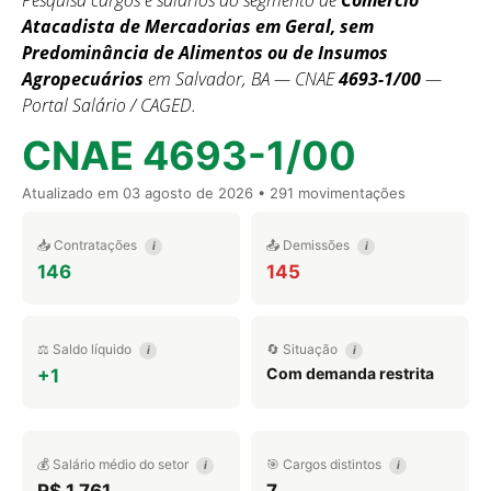
Pesquisa cargos e salários do segmento de
Comércio
Atacadista de Mercadorias em Geral, sem
Predominância de Alimentos ou de Insumos
Agropecuários
em Salvador, BA — CNAE
4693-1/00
—
Portal Salário / CAGED.
CNAE 4693-1/00
Atualizado em
03 agosto de 2026
• 291 movimentações
📥 Contratações
📤 Demissões
i
i
146
145
⚖️ Saldo líquido
🔄 Situação
i
i
Com demanda restrita
+1
💰 Salário médio do setor
🎯 Cargos distintos
i
i