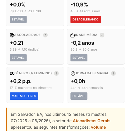
+0,0%
-10,9%
R$ 1.700 → R$ 1.700
46 → 41 admissões
ESTÁVEL
DESACELERANDO
📚
🎂
ESCOLARIDADE
IDADE MÉDIA
I
I
+0,21
-0,2 anos
6,89 → 7,10 (índice)
30,2 → 30,0 anos
ESTÁVEL
ESTÁVEL
👥
🕐
GÊNERO (% FEMININO)
JORNADA SEMANAL
I
I
+6,2 p.p.
+0,0h
17,1% mulheres no trimestre
44h → 44h semanais
MAIS MULHERES
ESTÁVEL
Em Salvador, BA, nos últimos 12 meses (trimestres
07/2025 a 06/2026), o setor de
Atacadistas Gerais
apresentou as seguintes transformações:
volume