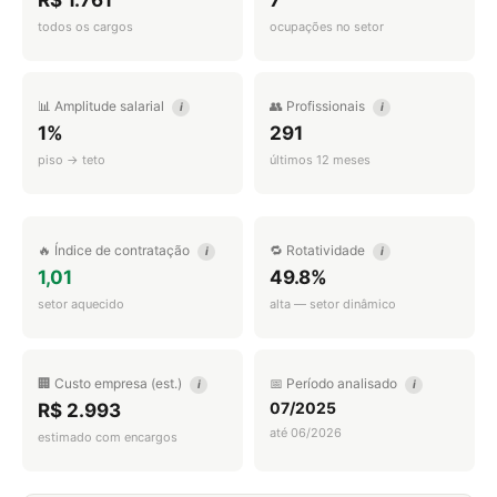
R$ 1.761
7
todos os cargos
ocupações no setor
📊 Amplitude salarial
👥 Profissionais
i
i
1%
291
piso → teto
últimos 12 meses
🔥 Índice de contratação
🔁 Rotatividade
i
i
1,01
49.8%
setor aquecido
alta — setor dinâmico
🏢 Custo empresa (est.)
📅 Período analisado
i
i
07/2025
R$ 2.993
até 06/2026
estimado com encargos