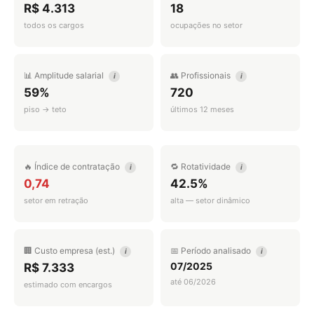
R$ 4.313
18
todos os cargos
ocupações no setor
📊 Amplitude salarial
👥 Profissionais
i
i
59%
720
piso → teto
últimos 12 meses
🔥 Índice de contratação
🔁 Rotatividade
i
i
0,74
42.5%
setor em retração
alta — setor dinâmico
🏢 Custo empresa (est.)
📅 Período analisado
i
i
07/2025
R$ 7.333
até 06/2026
estimado com encargos