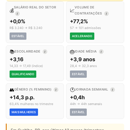
SALÁRIO REAL DO SETOR
VOLUME DE
💰
📈
CONTRATAÇÕES
I
I
+0,0%
+77,2%
R$ 3.240 → R$ 3.240
57 → 101 admissões
ESTÁVEL
ACELERANDO
📚
🎂
ESCOLARIDADE
IDADE MÉDIA
I
I
+3,16
+3,9 anos
14,33 → 17,49 (índice)
28,4 → 32,3 anos
QUALIFICANDO
ESTÁVEL
👥
🕐
GÊNERO (% FEMININO)
JORNADA SEMANAL
I
I
+14,3 p.p.
+0,4h
63,4% mulheres no trimestre
44h → 44h semanais
MAIS MULHERES
ESTÁVEL