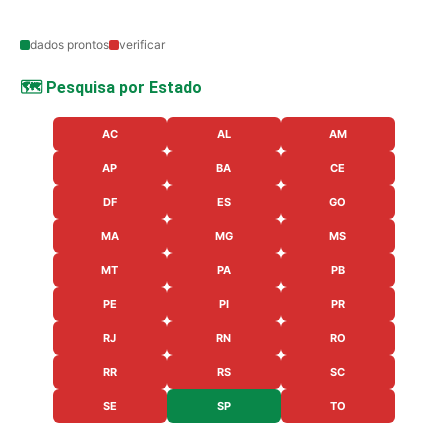
dados prontos
verificar
🗺️ Pesquisa por Estado
AC
AL
AM
AP
BA
CE
DF
ES
GO
MA
MG
MS
MT
PA
PB
PE
PI
PR
RJ
RN
RO
RR
RS
SC
SE
SP
TO