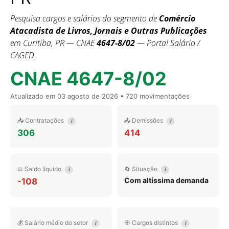
Pesquisa cargos e salários do segmento de
Comércio
Atacadista de Livros, Jornais e Outras Publicações
em Curitiba, PR — CNAE
4647-8/02
— Portal Salário /
CAGED.
CNAE 4647-8/02
Atualizado em
03 agosto de 2026
• 720 movimentações
📥 Contratações
📤 Demissões
i
i
306
414
⚖️ Saldo líquido
🔄 Situação
i
i
Com altíssima demanda
-108
💰 Salário médio do setor
🎯 Cargos distintos
i
i