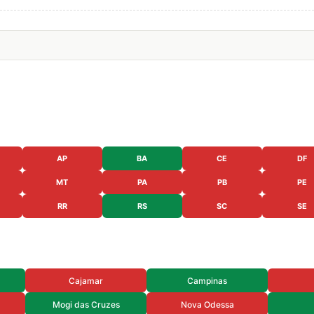
AP
BA
CE
DF
MT
PA
PB
PE
RR
RS
SC
SE
Cajamar
Campinas
Mogi das Cruzes
Nova Odessa