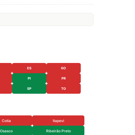
ES
GO
PI
PR
SP
TO
Cotia
Itapevi
Osasco
Ribeirão Preto