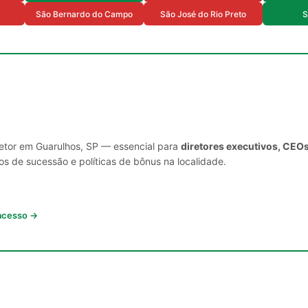
São Bernardo do Campo
São José do Rio Preto
S
setor em Guarulhos, SP — essencial para
diretores executivos, CEOs
s de sucessão e políticas de bônus na localidade.
 acesso →