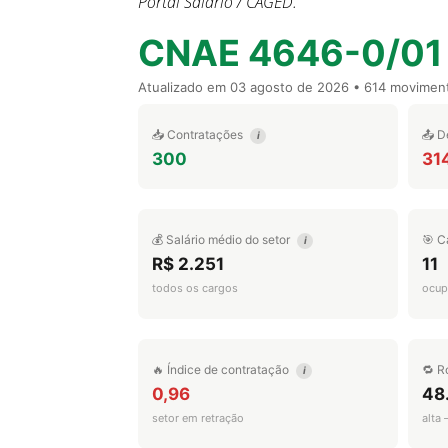
Portal Salário / CAGED.
CNAE 4646-0/01
Atualizado em
03 agosto de 2026
• 614 movimen
📥 Contratações
📤 D
i
300
31
💰 Salário médio do setor
🎯 C
i
R$ 2.251
11
todos os cargos
ocup
🔥 Índice de contratação
🔁 R
i
0,96
48
setor em retração
alta