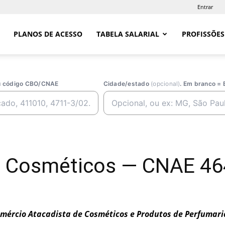
Entrar
PLANOS DE ACESSO
TABELA SALARIAL
PROFISSÕES
ou código CBO/CNAE
Cidade/estado
(opcional)
. Em branco = 
de Cosméticos — CNAE 4
mércio Atacadista de Cosméticos e Produtos de Perfumari