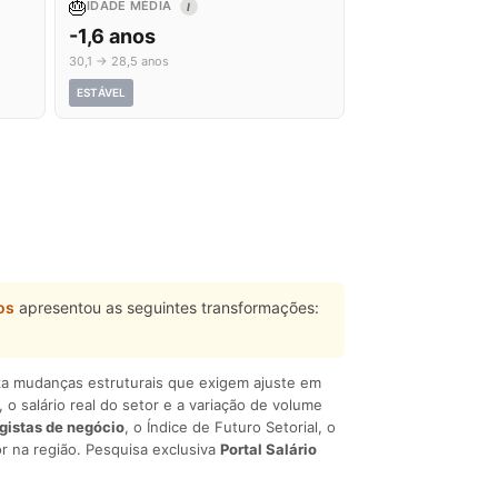
🎂
IDADE MÉDIA
I
-1,6 anos
30,1 → 28,5 anos
ESTÁVEL
os
apresentou as seguintes transformações:
liza mudanças estruturais que exigem ajuste em
, o salário real do setor e a variação de volume
egistas de negócio
, o Índice de Futuro Setorial, o
r na região. Pesquisa exclusiva
Portal Salário