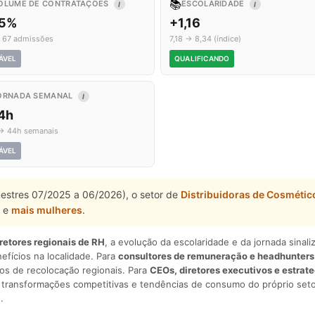
📚
OLUME DE CONTRATAÇÕES
ESCOLARIDADE
I
I
,5%
+1,16
 67 admissões
7,18 → 8,34 (índice)
ÁVEL
QUALIFICANDO
ORNADA SEMANAL
I
,4h
→ 44h semanais
ÁVEL
mestres 07/2025 a 06/2026), o setor de
Distribuidoras de Cosmétic
e
mais mulheres
.
iretores regionais de RH
, a evolução da escolaridade e da jornada sina
nefícios na localidade. Para
consultores de remuneração e headhunters
os de recolocação regionais. Para
CEOs, diretores executivos e estrat
am transformações competitivas e tendências de consumo do próprio seto
.