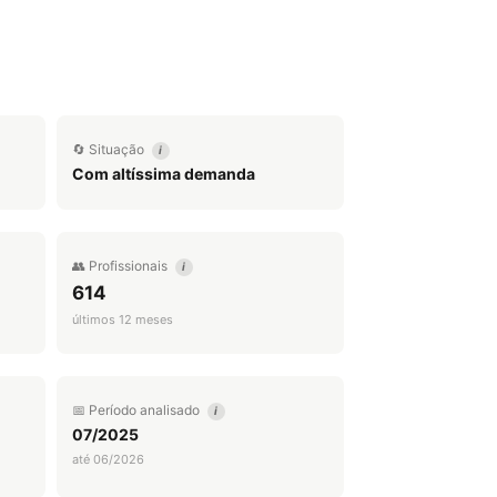
🔄 Situação
i
Com altíssima demanda
👥 Profissionais
i
614
últimos 12 meses
📅 Período analisado
i
07/2025
até 06/2026