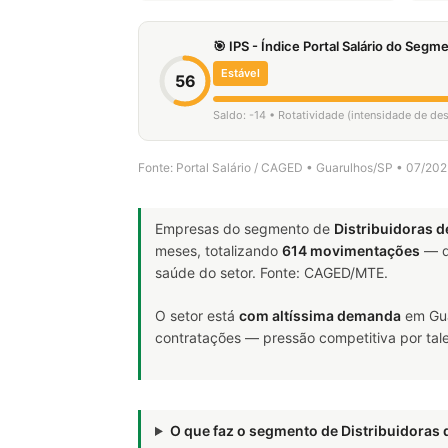
🎯 IPS - Índice Portal Salário do Seg
Estável
56
Saldo: -14 • Rotatividade (intensidade de de
Fonte: Portal Salário / CAGED • Guarulhos/SP • 07/20
Empresas do segmento de
Distribuidoras 
meses, totalizando
614 movimentações
— d
saúde do setor. Fonte: CAGED/MTE.
O setor está
com altíssima demanda
em Gua
contratações — pressão competitiva por tale
O que faz o segmento de Distribuidora