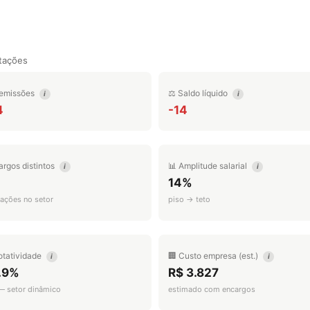
tações
emissões
⚖️ Saldo líquido
i
i
4
-14
argos distintos
📊 Amplitude salarial
i
i
14%
ações no setor
piso → teto
otatividade
🏢 Custo empresa (est.)
i
i
.9%
R$ 3.827
 — setor dinâmico
estimado com encargos