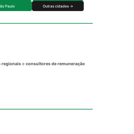
ão Paulo
Outras cidades →
 regionais
e
consultores de remuneração