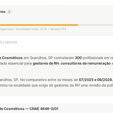
mento
i
sligamento / movimento total): 51,1% • Volume: 614
25 a 06/2026
de Cosméticos
em Guarulhos, SP contrataram
300
profissionais em 
ado essencial para
gestores de RH
,
consultores de remuneração
rulhos, SP. No comparativo entre os meses de
07/2025 e 06/2026
ntos na localidade que exige de gestores de RH uma revisão da polí
s de Cosméticos — CNAE 4646-0/01