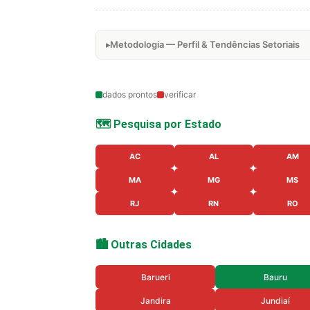
Metodologia — Perfil & Tendências Setoriais
dados prontos
verificar
🗺️ Pesquisa por Estado
AC
AL
AM
MA
MG
MS
RJ
RN
RO
🏙️ Outras Cidades
Barueri
Bauru
Jandira
Jundiaí