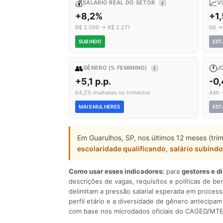
💰
📈
SALÁRIO REAL DO SETOR
V
I
+8,2%
+1
R$ 2.099 → R$ 2.271
66 →
SUBINDO
EST
👥
🕐
GÊNERO (% FEMININO)
J
I
+5,1 p.p.
-0
64,2% mulheres no trimestre
44h 
MAIS MULHERES
EST
Em Guarulhos, SP, nos últimos 12 meses (tri
escolaridade qualificando
,
salário subindo
Como usar esses indicadores:
para
gestores e d
descrições de vagas, requisitos e políticas de be
delimitam a pressão salarial esperada em process
perfil etário e a diversidade de gênero antecip
com base nos microdados oficiais do CAGED/MTE