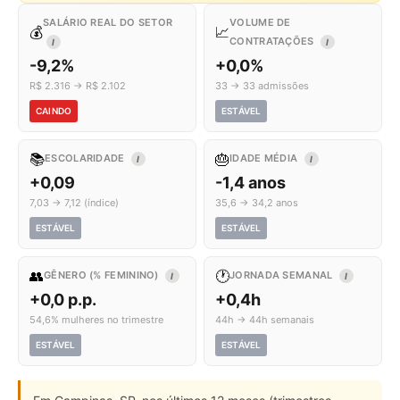
SALÁRIO REAL DO SETOR
VOLUME DE
💰
📈
CONTRATAÇÕES
I
I
-9,2%
+0,0%
R$ 2.316 → R$ 2.102
33 → 33 admissões
CAINDO
ESTÁVEL
📚
🎂
ESCOLARIDADE
IDADE MÉDIA
I
I
+0,09
-1,4 anos
7,03 → 7,12 (índice)
35,6 → 34,2 anos
ESTÁVEL
ESTÁVEL
👥
🕐
GÊNERO (% FEMININO)
JORNADA SEMANAL
I
I
+0,0 p.p.
+0,4h
54,6% mulheres no trimestre
44h → 44h semanais
ESTÁVEL
ESTÁVEL