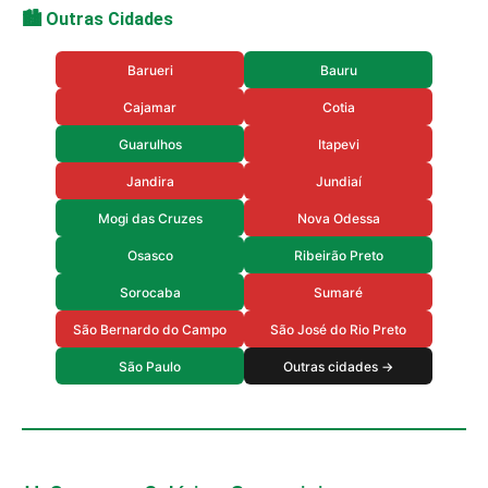
🏙️ Outras Cidades
Barueri
Bauru
Cajamar
Cotia
Guarulhos
Itapevi
Jandira
Jundiaí
Mogi das Cruzes
Nova Odessa
Osasco
Ribeirão Preto
Sorocaba
Sumaré
São Bernardo do Campo
São José do Rio Preto
São Paulo
Outras cidades →