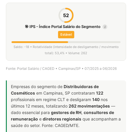
52
🎯 IPS - Índice Portal Salário do Segmento
i
Estável
Saldo: -18 • Rotatividade (intensidade de desligamento / movimento
total): 53,4% • Volume: 262
Fonte: Portal Salário / CAGED • Campinas/SP • 07/2025 a 06/2026
Empresas do segmento de
Distribuidoras de
Cosméticos
em Campinas, SP contrataram
122
profissionais em regime CLT e desligaram
140
nos
últimos 12 meses, totalizando
262 movimentações
—
dado essencial para
gestores de RH
,
consultores de
remuneração
e
diretores regionais
que acompanham a
saúde do setor. Fonte: CAGED/MTE.