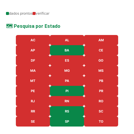
dados prontos
verificar
🗺️ Pesquisa por Estado
AC
AL
AM
AP
BA
CE
DF
ES
GO
MA
MG
MS
MT
PA
PB
PE
PI
PR
RJ
RN
RO
RR
RS
SC
SE
SP
TO