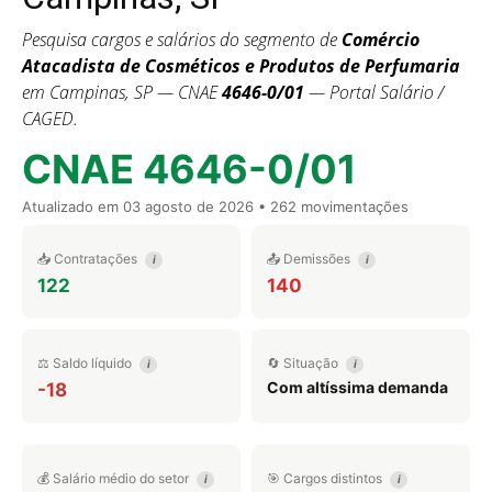
Pesquisa cargos e salários do segmento de
Comércio
Atacadista de Cosméticos e Produtos de Perfumaria
em Campinas, SP — CNAE
4646-0/01
— Portal Salário /
CAGED.
CNAE 4646-0/01
Atualizado em
03 agosto de 2026
• 262 movimentações
📥 Contratações
📤 Demissões
i
i
122
140
⚖️ Saldo líquido
🔄 Situação
i
i
Com altíssima demanda
-18
💰 Salário médio do setor
🎯 Cargos distintos
i
i