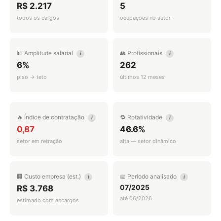
R$ 2.217
5
todos os cargos
ocupações no setor
📊 Amplitude salarial
👥 Profissionais
i
i
6%
262
piso → teto
últimos 12 meses
🔥 Índice de contratação
🔁 Rotatividade
i
i
0,87
46.6%
setor em retração
alta — setor dinâmico
🏢 Custo empresa (est.)
📅 Período analisado
i
i
07/2025
R$ 3.768
até 06/2026
estimado com encargos