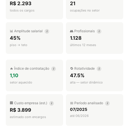
R$ 2.293
21
todos os cargos
ocupações no setor
📊 Amplitude salarial
👥 Profissionais
i
i
45%
1.128
piso → teto
últimos 12 meses
🔥 Índice de contratação
🔁 Rotatividade
i
i
1,10
47.5%
setor aquecido
alta — setor dinâmico
🏢 Custo empresa (est.)
📅 Período analisado
i
i
07/2025
R$ 3.899
até 06/2026
estimado com encargos