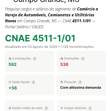
Pesquisa cargos e salários do segmento de
Comércio a
Varejo de Automóveis, Camionetas e Utilitários
Novos
em Campo Grande, MS — CNAE
4511-1/01
—
Portal Salário / CAGED.
CNAE 4511-1/01
Atualizado em
03 agosto de 2026
• 1.128 movimentações
📥 Contratações
📤 Demissões
i
i
592
536
⚖️ Saldo líquido
🔄 Situação
i
i
Com altíssima demanda
+56
💰 Salário médio do setor
🎯 Cargos distintos
i
i