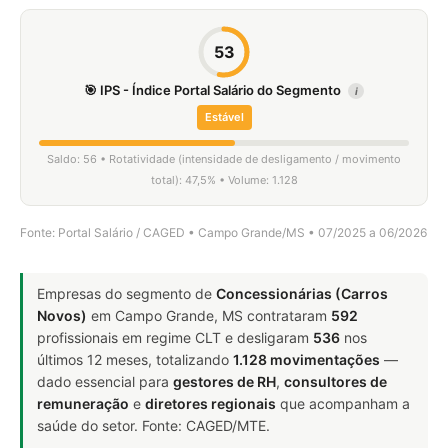
53
🎯 IPS - Índice Portal Salário do Segmento
i
Estável
Saldo: 56 • Rotatividade (intensidade de desligamento / movimento
total): 47,5% • Volume: 1.128
Fonte: Portal Salário / CAGED • Campo Grande/MS • 07/2025 a 06/2026
Empresas do segmento de
Concessionárias (Carros
Novos)
em Campo Grande, MS contrataram
592
profissionais em regime CLT e desligaram
536
nos
últimos 12 meses, totalizando
1.128 movimentações
—
dado essencial para
gestores de RH
,
consultores de
remuneração
e
diretores regionais
que acompanham a
saúde do setor. Fonte: CAGED/MTE.