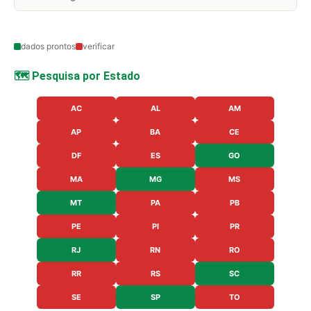
dados prontos
verificar
🗺️ Pesquisa por Estado
AC
AL
AM
AP
BA
CE
DF
ES
GO
MA
MG
MS
MT
PA
PB
PE
PI
PR
RJ
RN
RO
RR
RS
SC
SE
SP
TO