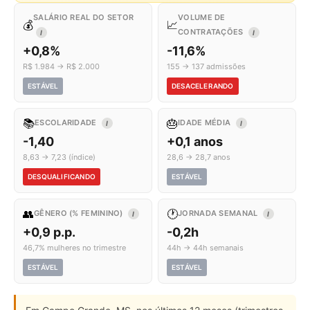
SALÁRIO REAL DO SETOR
VOLUME DE
💰
📈
CONTRATAÇÕES
I
I
+0,8%
-11,6%
R$ 1.984 → R$ 2.000
155 → 137 admissões
ESTÁVEL
DESACELERANDO
📚
🎂
ESCOLARIDADE
IDADE MÉDIA
I
I
-1,40
+0,1 anos
8,63 → 7,23 (índice)
28,6 → 28,7 anos
DESQUALIFICANDO
ESTÁVEL
👥
🕐
GÊNERO (% FEMININO)
JORNADA SEMANAL
I
I
+0,9 p.p.
-0,2h
46,7% mulheres no trimestre
44h → 44h semanais
ESTÁVEL
ESTÁVEL