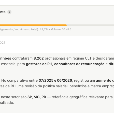
mento
i
sligamento / movimento total): 49,7% • Volume: 16.425
2026
inhões
contrataram
8.262
profissionais em regime CLT e desligara
essencial para
gestores de RH
,
consultores de remuneração
e
dir
. No comparativo entre
07/2025 e 06/2026
, registrou um
aumento 
res de RH uma revisão da política salarial, benefícios e marca empre
 neste setor são
SP, MG, PR
— referência geográfica relevante para
alizado.