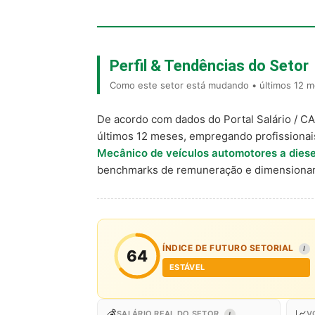
Perfil & Tendências do Setor
Como este setor está mudando • últimos 12 me
De acordo com dados do Portal Salário / C
últimos 12 meses, empregando profissiona
Mecânico de veículos automotores a diesel
benchmarks de remuneração e dimensionam
ÍNDICE DE FUTURO SETORIAL
I
64
ESTÁVEL
💰
📈
SALÁRIO REAL DO SETOR
V
I