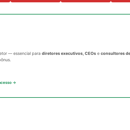
setor — essencial para
diretores executivos, CEOs
e
consultores d
bônus.
 acesso →