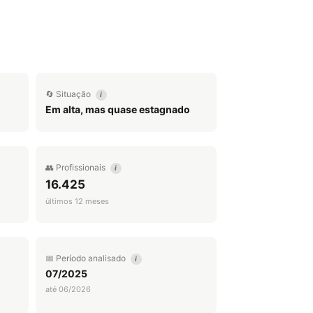
🔄 Situação
i
Em alta, mas quase estagnado
👥 Profissionais
i
16.425
últimos 12 meses
📅 Período analisado
i
07/2025
até 06/2026