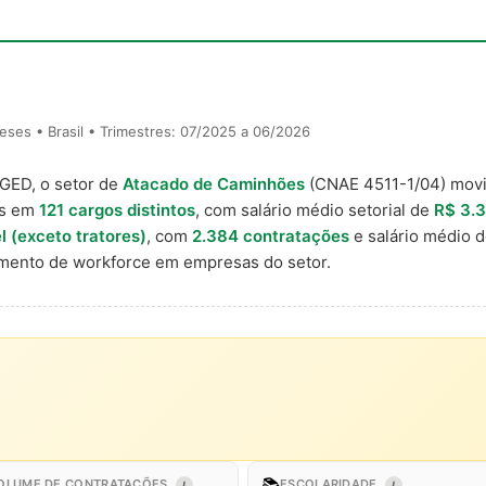
ses • Brasil • Trimestres: 07/2025 a 06/2026
AGED, o setor de
Atacado de Caminhões
(CNAE 4511-1/04) mo
is em
121 cargos distintos
, com salário médio setorial de
R$ 3.
 (exceto tratores)
, com
2.384 contratações
e salário médio 
ento de workforce em empresas do setor.
📚
OLUME DE CONTRATAÇÕES
ESCOLARIDADE
I
I