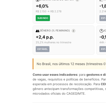
+6,0%
-1
R$ 2.150 → R$ 2.278
2.21
SUBINDO
EST
👥
🕐
GÊNERO (% FEMININO)
J
I
+2,4 p.p.
-0,
25,2% mulheres no trimestre
44h 
ESTÁVEL
EST
No Brasil, nos últimos 12 meses (trimestres
Como usar esses indicadores:
para
gestores e d
de vagas, requisitos e políticas de benefícios. Pa
esperada em processos de recolocação. Para
CEO
gênero antecipam transformações competitivas, 
microdados oficiais do CAGED/MTE.