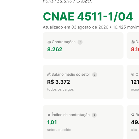
Portal Salário / CAGED.
CNAE 4511-1/04
Atualizado em
03 agosto de 2026
• 16.425 movi
📥 Contratações
📤 D
i
8.262
8.1
💰 Salário médio do setor
🎯 C
i
R$ 3.372
12
todos os cargos
ocup
🔥 Índice de contratação
🔁 R
i
1,01
49
setor aquecido
alta