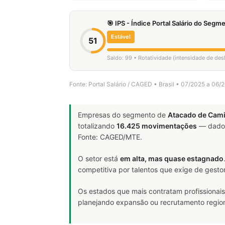
🎯 IPS - Índice Portal Salário do Seg
Estável
51
Saldo: 99 • Rotatividade (intensidade de de
Fonte: Portal Salário / CAGED • Brasil • 07/2025 a 06/
Empresas do segmento de
Atacado de Cam
totalizando
16.425 movimentações
— dado 
Fonte: CAGED/MTE.
O setor está
em alta, mas quase estagnado
competitiva por talentos que exige de gesto
Os estados que mais contratam profissionais
planejando expansão ou recrutamento region