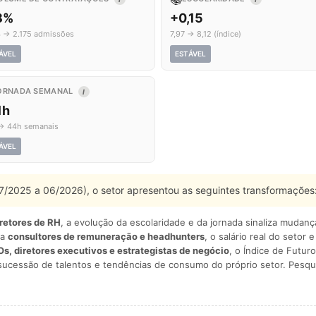
,8%
+0,15
4 → 2.175 admissões
7,97 → 8,12 (índice)
ÁVEL
ESTÁVEL
ORNADA SEMANAL
I
1h
→ 44h semanais
ÁVEL
 07/2025 a 06/2026), o setor apresentou as seguintes transformações
iretores de RH
, a evolução da escolaridade e da jornada sinaliza mudan
ra
consultores de remuneração e headhunters
, o salário real do setor 
s, diretores executivos e estrategistas de negócio
, o Índice de Futuro
sucessão de talentos e tendências de consumo do próprio setor. Pesqu