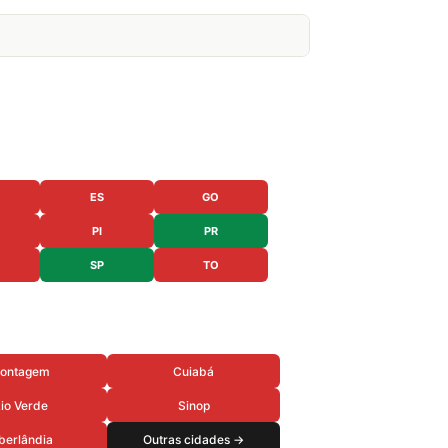
ES
GO
PI
PR
SP
TO
ontagem
Cuiabá
io Verde
Sinop
berlândia
Outras cidades →