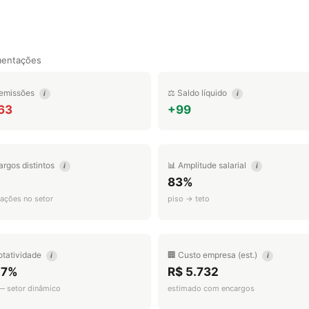
mentações
emissões
⚖️ Saldo líquido
i
i
63
+99
argos distintos
📊 Amplitude salarial
i
i
1
83%
ações no setor
piso → teto
otatividade
🏢 Custo empresa (est.)
i
i
.7%
R$ 5.732
 — setor dinâmico
estimado com encargos