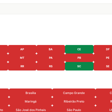
AP
BA
CE
DF
MT
PA
PB
PE
RR
RS
SC
SE
Brasília
Campo Grande
C
Maringá
Ribeirão Preto
R
eto
São José dos Pinhais
São Paulo
U