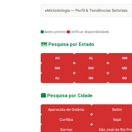
Metodologia — Perfil & Tendências Setoriais
dados prontos
verificar disponibilidade
🗺️ Pesquisa por Estado
AC
AL
AM
MA
MG
MS
RJ
RN
RO
🏙️ Pesquisa por Cidade
Aparecida de Goiânia
Betim
Curitiba
Itajaí
Sorriso
São José do Rio Pr