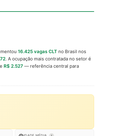
vimentou
16.425 vagas CLT
no Brasil nos
372
. A ocupação mais contratada no setor é
de
R$ 2.527
— referência central para
🎂
IDADE MÉDIA
I