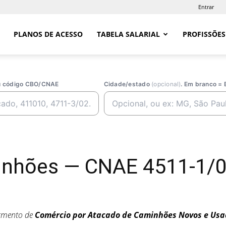
Entrar
PLANOS DE ACESSO
TABELA SALARIAL
PROFISSÕES
ou código CBO/CNAE
Cidade/estado
(opcional)
. Em branco = 
nhões — CNAE 4511-1/04
egmento de
Comércio por Atacado de Caminhões Novos e Usa