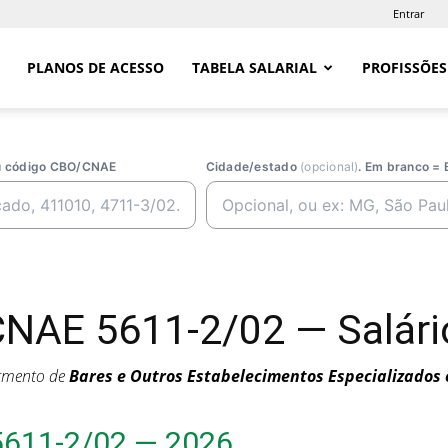
Entrar
PLANOS DE ACESSO
TABELA SALARIAL
PROFISSÕES
ou código CBO/CNAE
Cidade/estado
(opcional)
. Em branco = 
CNAE 5611-2/02 — Salário
egmento de
Bares e Outros Estabelecimentos Especializados 
5611-2/02 — 2026