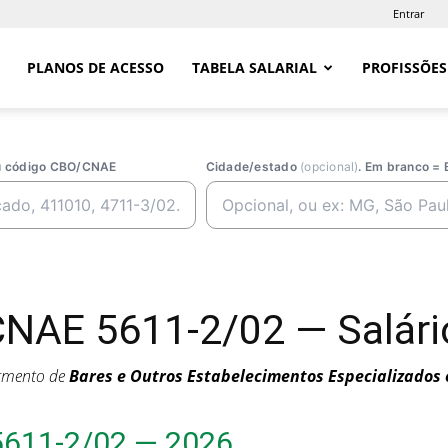
Entrar
PLANOS DE ACESSO
TABELA SALARIAL
PROFISSÕES
ou código CBO/CNAE
Cidade/estado
(opcional)
. Em branco = 
CNAE 5611-2/02 — Salário
egmento de
Bares e Outros Estabelecimentos Especializados 
5611-2/02 — 2026