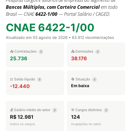
Pesquisa cargos e salários de empresas do segmento de
Bancos Múltiplos, com Carteira Comercial
em todo
Brasil — CNAE
6422-1/00
— Portal Salário / CAGED.
CNAE 6422-1/00
Atualizado em
03 agosto de 2026
• 63.912 movimentações
📥 Contratações
📤 Demissões
i
i
25.736
38.176
⚖️ Saldo líquido
🔄 Situação
i
i
Em baixa
-12.440
💰 Salário médio do setor
🎯 Cargos distintos
i
i
R$ 12.981
124
todos os cargos
ocupações no setor