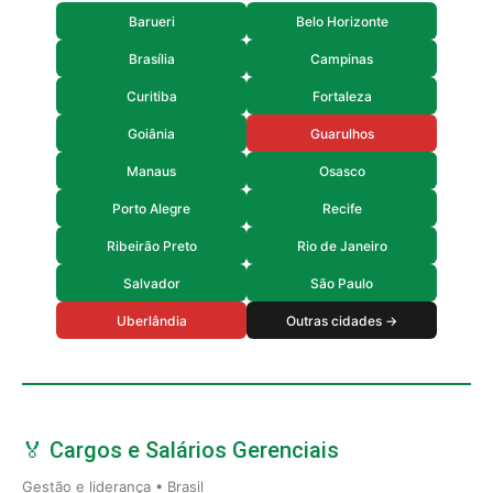
Barueri
Belo Horizonte
Brasília
Campinas
Curitiba
Fortaleza
Goiânia
Guarulhos
Manaus
Osasco
Porto Alegre
Recife
Ribeirão Preto
Rio de Janeiro
Salvador
São Paulo
Uberlândia
Outras cidades →
🏅 Cargos e Salários Gerenciais
Gestão e liderança • Brasil