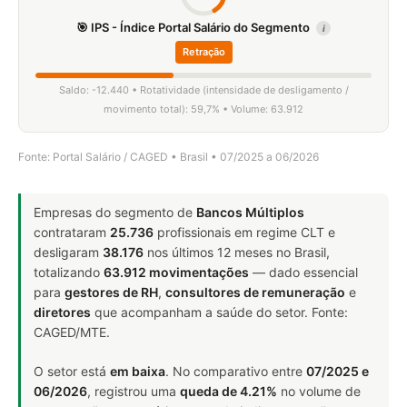
🎯 IPS - Índice Portal Salário do Segmento
i
Retração
Saldo: -12.440 • Rotatividade (intensidade de desligamento /
movimento total): 59,7% • Volume: 63.912
Fonte: Portal Salário / CAGED • Brasil • 07/2025 a 06/2026
Empresas do segmento de
Bancos Múltiplos
contrataram
25.736
profissionais em regime CLT e
desligaram
38.176
nos últimos 12 meses no Brasil,
totalizando
63.912 movimentações
— dado essencial
para
gestores de RH
,
consultores de remuneração
e
diretores
que acompanham a saúde do setor. Fonte:
CAGED/MTE.
O setor está
em baixa
. No comparativo entre
07/2025 e
06/2026
, registrou uma
queda de 4.21%
no volume de