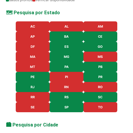
🗺️ Pesquisa por Estado
AC
AL
AM
AP
BA
CE
DF
ES
GO
MA
MG
MS
MT
PA
PB
PE
PI
PR
RJ
RN
RO
RR
RS
SC
SE
SP
TO
🏙️ Pesquisa por Cidade