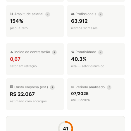
📊 Amplitude salarial
👥 Profissionais
i
i
154%
63.912
piso → teto
últimos 12 meses
🔥 Índice de contratação
🔁 Rotatividade
i
i
0,67
40.3%
setor em retração
alta — setor dinâmico
🏢 Custo empresa (est.)
📅 Período analisado
i
i
07/2025
R$ 22.067
até 06/2026
estimado com encargos
41