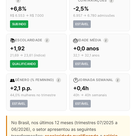
CONTRATAÇÕES
I
I
+6,8%
-2,5%
R$ 6.553 → R$ 7.000
6.957 → 6.780 admissões
SUBINDO
ESTÁVEL
📚
🎂
ESCOLARIDADE
IDADE MÉDIA
I
I
+1,92
+0,0 anos
21,69 → 23,61 (índice)
32,1 → 32,1 anos
QUALIFICANDO
ESTÁVEL
👥
🕐
GÊNERO (% FEMININO)
JORNADA SEMANAL
I
I
+2,1 p.p.
+0,4h
44,0% mulheres no trimestre
40h → 40h semanais
ESTÁVEL
ESTÁVEL
No Brasil, nos últimos 12 meses (trimestres 07/2025 a
06/2026), o setor apresentou as seguintes
transformações:
escolaridade qualificando
e
salário