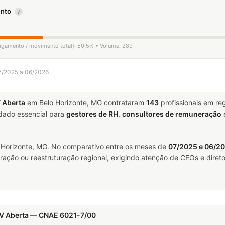
mento
i
sligamento / movimento total): 50,5% • Volume: 289
07/2025 a 06/2026
 Aberta
em Belo Horizonte, MG contrataram
143
profissionais em r
ado essencial para
gestores de RH
,
consultores de remuneração
Horizonte, MG. No comparativo entre os meses de
07/2025 e 06/2
ração ou reestruturação regional, exigindo atenção de CEOs e direto
TV Aberta — CNAE 6021-7/00