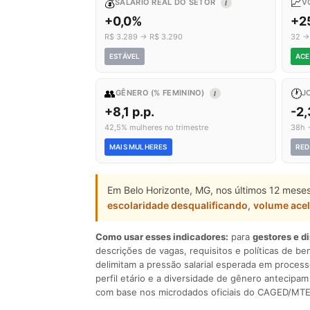
💰
📈
SALÁRIO REAL DO SETOR
V
I
+0,0%
+2
R$ 3.289 → R$ 3.290
32 →
ESTÁVEL
ACE
👥
🕐
GÊNERO (% FEMININO)
J
I
+8,1 p.p.
-2
42,5% mulheres no trimestre
38h 
MAIS MULHERES
RED
Em Belo Horizonte, MG, nos últimos 12 meses
escolaridade desqualificando
,
volume ace
Como usar esses indicadores:
para
gestores e d
descrições de vagas, requisitos e políticas de be
delimitam a pressão salarial esperada em process
perfil etário e a diversidade de gênero antecip
com base nos microdados oficiais do CAGED/MTE