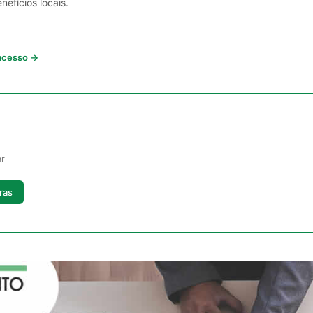
nefícios locais.
 acesso →
ar
ras