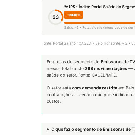
🎯 IPS - Índice Portal Salário do Seg
Retração
33
Saldo: -3 • Rotatividade (intensidade de de
Fonte: Portal Salário / CAGED • Belo Horizonte/MG • 
Empresas do segmento de
Emissoras de TV
meses, totalizando
289 movimentações
— d
saúde do setor. Fonte: CAGED/MTE.
O setor está
com demanda restrita
em Belo 
contratações — cenário que pode indicar ret
custos.
O que faz o segmento de Emissoras de 