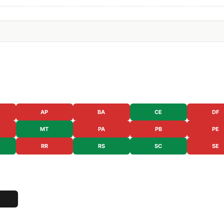
AP
BA
CE
DF
MT
PA
PB
PE
RR
RS
SC
SE