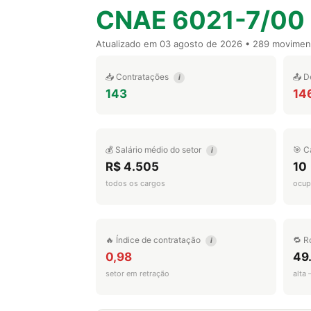
CNAE 6021-7/00
Atualizado em
03 agosto de 2026
• 289 movimen
📥 Contratações
📤 D
i
143
14
💰 Salário médio do setor
🎯 C
i
R$ 4.505
10
todos os cargos
ocup
🔥 Índice de contratação
🔁 R
i
0,98
49
setor em retração
alta