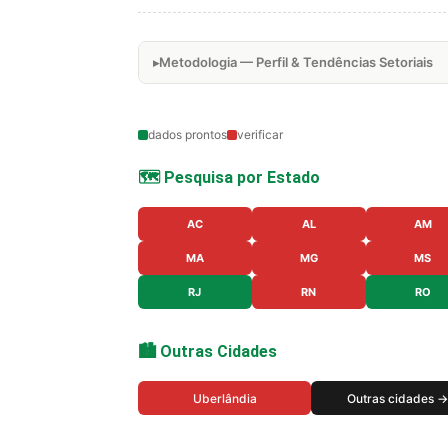
Metodologia — Perfil & Tendências Setoriais
dados prontos
verificar
🗺️ Pesquisa por Estado
AC
AL
AM
MA
MG
MS
RJ
RN
RO
🏙️ Outras Cidades
Uberlândia
Outras cidades →