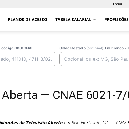
Entrar
PLANOS DE ACESSO
TABELA SALARIAL
PROFISSÕES
ou código CBO/CNAE
Cidade/estado
(opcional)
. Em branco = 
 Aberta — CNAE 6021-7/
ividades de Televisão Aberta
em Belo Horizonte, MG — CNAE