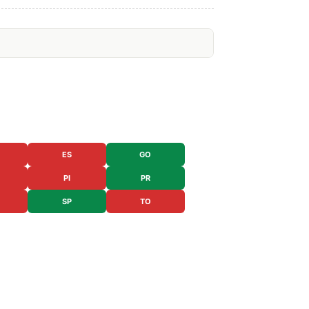
ES
GO
PI
PR
SP
TO