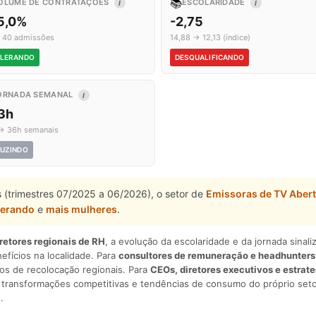
📚
OLUME DE CONTRATAÇÕES
ESCOLARIDADE
I
I
5,0%
-2,75
 40 admissões
14,88 → 12,13 (índice)
LERANDO
DESQUALIFICANDO
ORNADA SEMANAL
I
,3h
→ 36h semanais
UZINDO
 (trimestres 07/2025 a 06/2026), o setor de
Emissoras de TV Aber
lerando
e
mais mulheres
.
iretores regionais de RH
, a evolução da escolaridade e da jornada sina
nefícios na localidade. Para
consultores de remuneração e headhunters
os de recolocação regionais. Para
CEOs, diretores executivos e estrat
am transformações competitivas e tendências de consumo do próprio seto
.