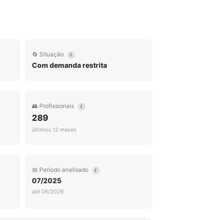
🔄 Situação
i
Com demanda restrita
👥 Profissionais
i
289
últimos 12 meses
📅 Período analisado
i
07/2025
até 06/2026