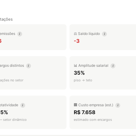
tações
emissões
⚖️ Saldo líquido
i
i
6
-3
argos distintos
📊 Amplitude salarial
i
i
35%
ações no setor
piso → teto
otatividade
🏢 Custo empresa (est.)
i
i
.5%
R$ 7.658
 — setor dinâmico
estimado com encargos