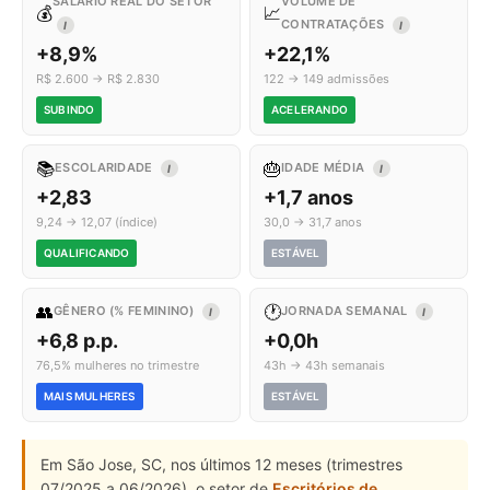
SALÁRIO REAL DO SETOR
VOLUME DE
💰
📈
CONTRATAÇÕES
I
I
+8,9%
+22,1%
R$ 2.600 → R$ 2.830
122 → 149 admissões
SUBINDO
ACELERANDO
📚
🎂
ESCOLARIDADE
IDADE MÉDIA
I
I
+2,83
+1,7 anos
9,24 → 12,07 (índice)
30,0 → 31,7 anos
QUALIFICANDO
ESTÁVEL
👥
🕐
GÊNERO (% FEMININO)
JORNADA SEMANAL
I
I
+6,8 p.p.
+0,0h
76,5% mulheres no trimestre
43h → 43h semanais
MAIS MULHERES
ESTÁVEL
Em São Jose, SC, nos últimos 12 meses (trimestres
07/2025 a 06/2026), o setor de
Escritórios de