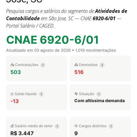
Pesquisa cargos e salários do segmento de
Atividades de
Contabilidade
em São Jose, SC — CNAE
6920-6/01
—
Portal Salário / CAGED.
CNAE 6920-6/01
Atualizado em
03 agosto de 2026
• 1.019 movimentações
📥 Contratações
📤 Demissões
i
i
503
516
⚖️ Saldo líquido
🔄 Situação
i
i
Com altíssima demanda
-13
💰 Salário médio do setor
🎯 Cargos distintos
i
i
R$ 3.447
9