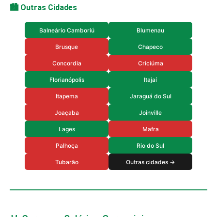
🏙️ Outras Cidades
Balneário Camboriú
Blumenau
Brusque
Chapeco
Concordia
Criciúma
Florianópolis
Itajaí
Itapema
Jaraguá do Sul
Joaçaba
Joinville
Lages
Mafra
Palhoça
Rio do Sul
Tubarão
Outras cidades →