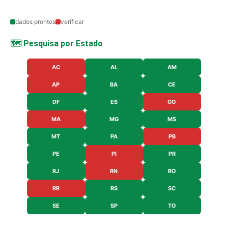
dados prontos
verificar
🗺️ Pesquisa por Estado
AC
AL
AM
AP
BA
CE
DF
ES
GO
MA
MG
MS
MT
PA
PB
PE
PI
PR
RJ
RN
RO
RR
RS
SC
SE
SP
TO