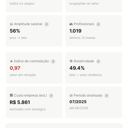
todos os cargos
ocupações no setor
📊 Amplitude salarial
👥 Profissionais
i
i
56%
1.019
piso → teto
últimos 12 meses
🔥 Índice de contratação
🔁 Rotatividade
i
i
0,97
49.4%
setor em retração
alta — setor dinâmico
🏢 Custo empresa (est.)
📅 Período analisado
i
i
07/2025
R$ 5.861
até 06/2026
estimado com encargos