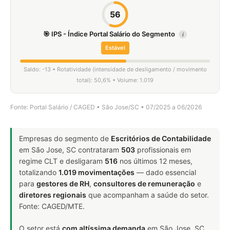
56
🎯 IPS - Índice Portal Salário do Segmento
i
Estável
Saldo: -13 • Rotatividade (intensidade de desligamento / movimento
total): 50,6% • Volume: 1.019
Fonte: Portal Salário / CAGED • São Jose/SC • 07/2025 a 06/2026
Empresas do segmento de
Escritórios de Contabilidade
em São Jose, SC contrataram
503
profissionais em
regime CLT e desligaram
516
nos últimos 12 meses,
totalizando
1.019 movimentações
— dado essencial
para
gestores de RH
,
consultores de remuneração
e
diretores regionais
que acompanham a saúde do setor.
Fonte: CAGED/MTE.
O setor está
com altíssima demanda
em São Jose, SC.