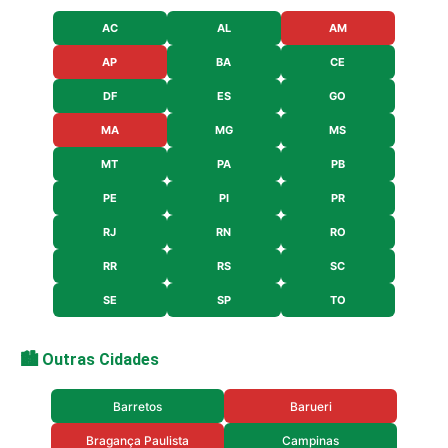
AC
AL
AM
AP
BA
CE
DF
ES
GO
MA
MG
MS
MT
PA
PB
PE
PI
PR
RJ
RN
RO
RR
RS
SC
SE
SP
TO
🏙️ Outras Cidades
Barretos
Barueri
Bragança Paulista
Campinas