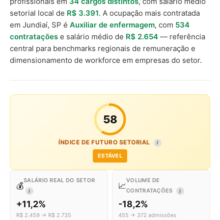
profissionais em
34 cargos distintos
, com salário médio
setorial local de
R$ 3.391
. A ocupação mais contratada
em Jundiaí, SP é
Auxiliar de enfermagem
, com
534
contratações
e salário médio de
R$ 2.654
— referência
central para benchmarks regionais de remuneração e
dimensionamento de workforce em empresas do setor.
58
ÍNDICE DE FUTURO SETORIAL
I
ESTÁVEL
SALÁRIO REAL DO SETOR
VOLUME DE
💰
📈
CONTRATAÇÕES
I
I
+11,2%
-18,2%
R$ 2.459 → R$ 2.735
455 → 372 admissões