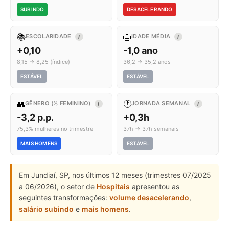
SUBINDO
DESACELERANDO
📚
🎂
ESCOLARIDADE
IDADE MÉDIA
I
I
+0,10
-1,0 ano
8,15 → 8,25 (índice)
36,2 → 35,2 anos
ESTÁVEL
ESTÁVEL
👥
🕐
GÊNERO (% FEMININO)
JORNADA SEMANAL
I
I
-3,2 p.p.
+0,3h
75,3% mulheres no trimestre
37h → 37h semanais
MAIS HOMENS
ESTÁVEL
Em Jundiaí, SP, nos últimos 12 meses (trimestres 07/2025
a 06/2026), o setor de
Hospitais
apresentou as
seguintes transformações:
volume desacelerando
,
salário subindo
e
mais homens
.