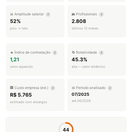
📊 Amplitude salarial
👥 Profissionais
i
i
52%
2.808
piso → teto
últimos 12 meses
🔥 Índice de contratação
🔁 Rotatividade
i
i
1,21
45.3%
setor aquecido
alta — setor dinâmico
🏢 Custo empresa (est.)
📅 Período analisado
i
i
07/2025
R$ 5.765
até 06/2026
estimado com encargos
44