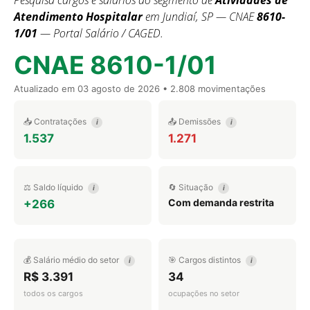
Pesquisa cargos e salários do segmento de
Atividades de
Atendimento Hospitalar
em Jundiaí, SP — CNAE
8610-
1/01
— Portal Salário / CAGED.
CNAE 8610-1/01
Atualizado em
03 agosto de 2026
• 2.808 movimentações
📥 Contratações
📤 Demissões
i
i
1.537
1.271
⚖️ Saldo líquido
🔄 Situação
i
i
Com demanda restrita
+266
💰 Salário médio do setor
🎯 Cargos distintos
i
i
R$ 3.391
34
todos os cargos
ocupações no setor