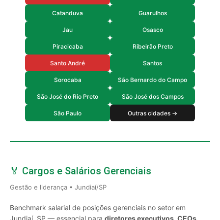
Catanduva
Guarulhos
Jau
Osasco
Piracicaba
Ribeirão Preto
Santo André
Santos
Sorocaba
São Bernardo do Campo
São José do Rio Preto
São José dos Campos
São Paulo
Outras cidades →
🏅 Cargos e Salários Gerenciais
Gestão e liderança • Jundiaí/SP
Benchmark salarial de posições gerenciais no setor em
Jundiaí, SP — essencial para
diretores executivos, CEOs