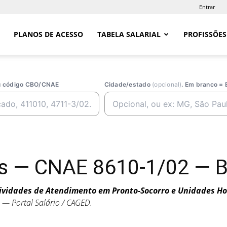
Entrar
PLANOS DE ACESSO
TABELA SALARIAL
PROFISSÕES
ou código CBO/CNAE
Cidade/estado
(opcional)
. Em branco = 
s — CNAE 8610-1/02 — B
ividades de Atendimento em Pronto-Socorro e Unidades H
— Portal Salário / CAGED.