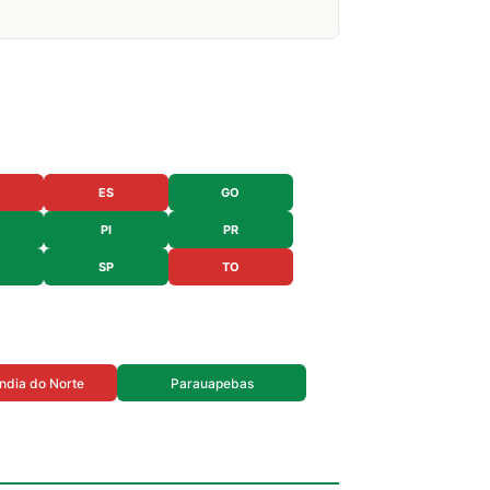
ES
GO
PI
PR
SP
TO
ndia do Norte
Parauapebas