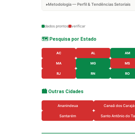
Metodologia — Perfil & Tendências Setoriais
dados prontos
verificar
🗺️ Pesquisa por Estado
AC
AL
AM
MA
MG
MS
RJ
RN
RO
🏙️ Outras Cidades
Ananindeua
Canaã dos Carajá
Santarém
Santo Antônio do T