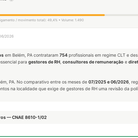
ligamento / movimento total): 49,4% • Volume: 1.490
 06/2026
os
em Belém, PA contrataram
754
profissionais em regime CLT e de
ssencial para
gestores de RH
,
consultores de remuneração
e
dire
ém, PA. No comparativo entre os meses de
07/2025 e 06/2026
, re
ntos na localidade que exige de gestores de RH uma revisão da polí
rros — CNAE 8610-1/02