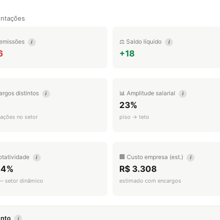
entações
emissões
⚖️ Saldo líquido
i
i
6
+18
argos distintos
📊 Amplitude salarial
i
i
23%
ações no setor
piso → teto
otatividade
🏢 Custo empresa (est.)
i
i
.4%
R$ 3.308
 — setor dinâmico
estimado com encargos
mento
i