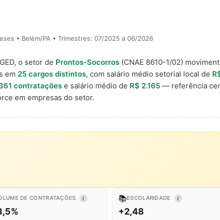
eses • Belém/PA • Trimestres: 07/2025 a 06/2026
AGED, o setor de
Prontos-Socorros
(CNAE 8610-1/02) movimen
is em
25 cargos distintos
, com salário médio setorial local de
R$
361 contratações
e salário médio de
R$ 2.165
— referência cen
rce em empresas do setor.
📚
OLUME DE CONTRATAÇÕES
ESCOLARIDADE
I
I
3,5%
+2,48