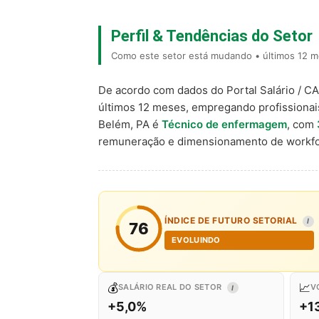
Perfil & Tendências do Setor
Como este setor está mudando • últimos 12 m
De acordo com dados do Portal Salário / C
últimos 12 meses, empregando profissiona
Belém, PA é
Técnico de enfermagem
, com
remuneração e dimensionamento de workfo
ÍNDICE DE FUTURO SETORIAL
I
76
EVOLUINDO
💰
📈
SALÁRIO REAL DO SETOR
V
I
+5,0%
+1