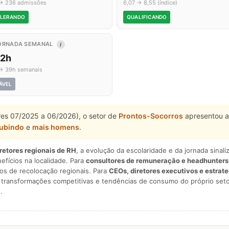
→ 236 admissões
6,07 → 8,55 (índice)
LERANDO
QUALIFICANDO
ORNADA SEMANAL
I
,2h
→ 39h semanais
ÁVEL
tres 07/2025 a 06/2026), o setor de
Prontos-Socorros
apresentou a
subindo
e
mais homens
.
iretores regionais de RH
, a evolução da escolaridade e da jornada sina
nefícios na localidade. Para
consultores de remuneração e headhunters
os de recolocação regionais. Para
CEOs, diretores executivos e estrat
am transformações competitivas e tendências de consumo do próprio seto
.