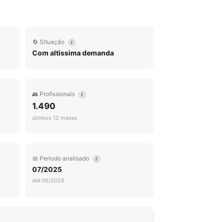
🔄 Situação
i
Com altíssima demanda
👥 Profissionais
i
1.490
últimos 12 meses
📅 Período analisado
i
07/2025
até 06/2026