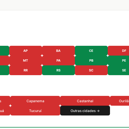
AP
BA
CE
DF
MT
PA
PB
PE
RR
RS
SC
SE
s
Capanema
Castanhal
Ourilâ
auá
Tucuruí
Outras cidades →