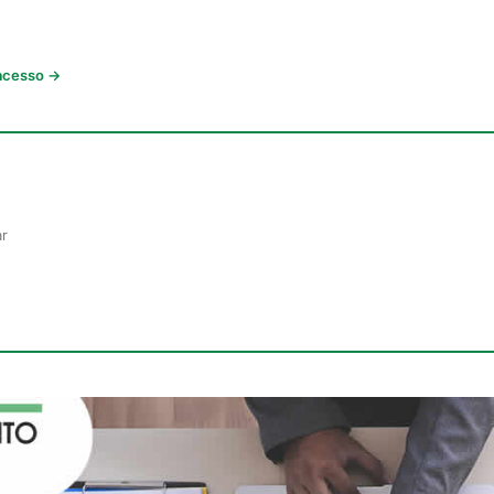
 acesso →
ar