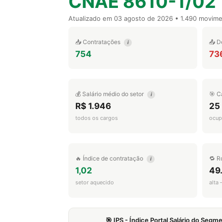
CNAE 8610-1/02
Atualizado em
03 agosto de 2026
• 1.490 movim
📥 Contratações
📤 D
i
754
73
💰 Salário médio do setor
🎯 C
i
R$ 1.946
25
todos os cargos
ocup
🔥 Índice de contratação
🔁 R
i
1,02
49
setor aquecido
alta
🎯 IPS - Índice Portal Salário do Seg