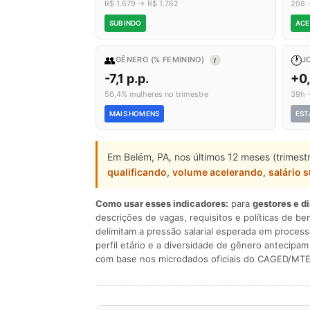
R$ 1.679 → R$ 1.762
208 
SUBINDO
ACE
👥
🕐
GÊNERO (% FEMININO)
J
I
-7,1 p.p.
+0
56,4% mulheres no trimestre
39h 
MAIS HOMENS
EST
Em Belém, PA, nos últimos 12 meses (trimes
qualificando
,
volume acelerando
,
salário 
Como usar esses indicadores:
para
gestores e d
descrições de vagas, requisitos e políticas de be
delimitam a pressão salarial esperada em process
perfil etário e a diversidade de gênero antecip
com base nos microdados oficiais do CAGED/MTE