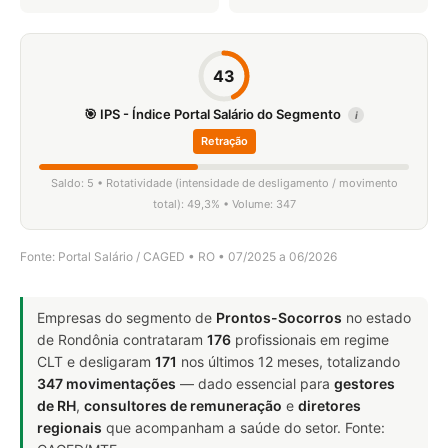
43
🎯 IPS - Índice Portal Salário do Segmento
i
Retração
Saldo: 5 • Rotatividade (intensidade de desligamento / movimento
total): 49,3% • Volume: 347
Fonte: Portal Salário / CAGED • RO • 07/2025 a 06/2026
Empresas do segmento de
Prontos-Socorros
no estado
de Rondônia contrataram
176
profissionais em regime
CLT e desligaram
171
nos últimos 12 meses, totalizando
347 movimentações
— dado essencial para
gestores
de RH
,
consultores de remuneração
e
diretores
regionais
que acompanham a saúde do setor. Fonte: