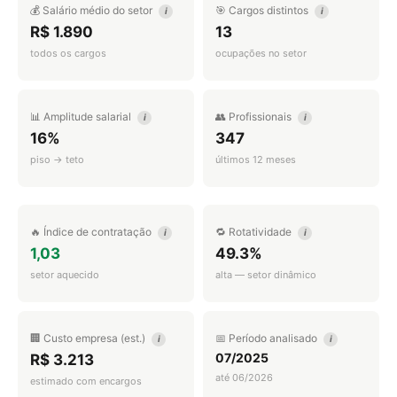
💰 Salário médio do setor
🎯 Cargos distintos
i
i
R$ 1.890
13
todos os cargos
ocupações no setor
📊 Amplitude salarial
👥 Profissionais
i
i
16%
347
piso → teto
últimos 12 meses
🔥 Índice de contratação
🔁 Rotatividade
i
i
1,03
49.3%
setor aquecido
alta — setor dinâmico
🏢 Custo empresa (est.)
📅 Período analisado
i
i
07/2025
R$ 3.213
até 06/2026
estimado com encargos