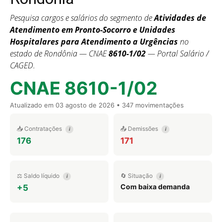
Pesquisa cargos e salários do segmento de
Atividades de
Atendimento em Pronto-Socorro e Unidades
Hospitalares para Atendimento a Urgências
no
estado de Rondônia — CNAE
8610-1/02
— Portal Salário /
CAGED.
CNAE 8610-1/02
Atualizado em
03 agosto de 2026
• 347 movimentações
📥 Contratações
📤 Demissões
i
i
176
171
⚖️ Saldo líquido
🔄 Situação
i
i
Com baixa demanda
+5