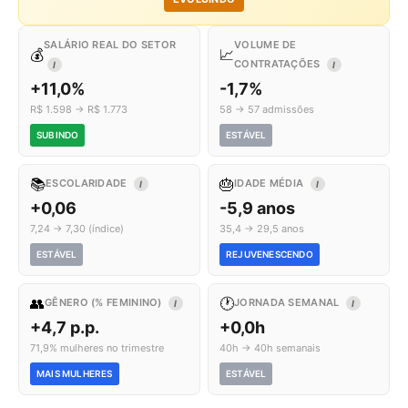
SALÁRIO REAL DO SETOR
VOLUME DE
💰
📈
CONTRATAÇÕES
I
I
+11,0%
-1,7%
R$ 1.598 → R$ 1.773
58 → 57 admissões
SUBINDO
ESTÁVEL
📚
🎂
ESCOLARIDADE
IDADE MÉDIA
I
I
+0,06
-5,9 anos
7,24 → 7,30 (índice)
35,4 → 29,5 anos
ESTÁVEL
REJUVENESCENDO
👥
🕐
GÊNERO (% FEMININO)
JORNADA SEMANAL
I
I
+4,7 p.p.
+0,0h
71,9% mulheres no trimestre
40h → 40h semanais
MAIS MULHERES
ESTÁVEL