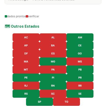
dados prontos
verificar
🗺️ Outros Estados
AC
AL
AM
AP
BA
CE
DF
ES
GO
MA
MG
MS
MT
PA
PB
PE
PI
PR
RJ
RN
RR
RS
SC
SE
SP
TO