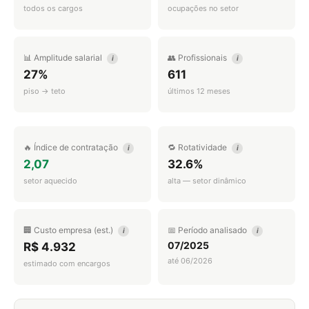
todos os cargos
ocupações no setor
📊 Amplitude salarial
👥 Profissionais
i
i
27%
611
piso → teto
últimos 12 meses
🔥 Índice de contratação
🔁 Rotatividade
i
i
2,07
32.6%
setor aquecido
alta — setor dinâmico
🏢 Custo empresa (est.)
📅 Período analisado
i
i
07/2025
R$ 4.932
até 06/2026
estimado com encargos