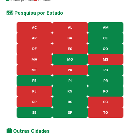
🗺️ Pesquisa por Estado
AC
AL
AM
AP
BA
CE
DF
ES
GO
MA
MG
MS
MT
PA
PB
PE
PI
PR
RJ
RN
RO
RR
RS
SC
SE
SP
TO
🏙️ Outras Cidades