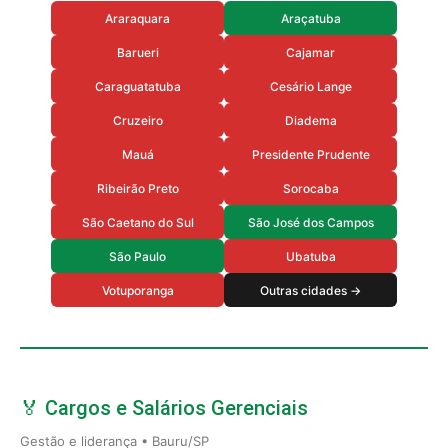
Araraquara
Araçatuba
Barueri
Cajamar
Caraguatatuba
Cesário Lange
Cruzeiro
Diadema
Mauá
Presidente Prudente
Ribeirão Preto
Sorocaba
São Caetano do Sul
São José dos Campos
São Paulo
Ubatuba
Votuporanga
Outras cidades →
🏅 Cargos e Salários Gerenciais
Gestão e liderança • Bauru/SP