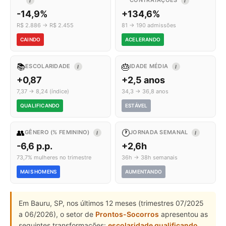
CONTRATAÇÕES
I
I
-14,9%
+134,6%
R$ 2.886 → R$ 2.455
81 → 190 admissões
CAINDO
ACELERANDO
📚
🎂
ESCOLARIDADE
IDADE MÉDIA
I
I
+0,87
+2,5 anos
7,37 → 8,24 (índice)
34,3 → 36,8 anos
QUALIFICANDO
ESTÁVEL
👥
🕐
GÊNERO (% FEMININO)
JORNADA SEMANAL
I
I
-6,6 p.p.
+2,6h
73,7% mulheres no trimestre
36h → 38h semanais
MAIS HOMENS
AUMENTANDO
Em Bauru, SP, nos últimos 12 meses (trimestres 07/2025
a 06/2026), o setor de
Prontos-Socorros
apresentou as
seguintes transformações:
escolaridade qualificando
,