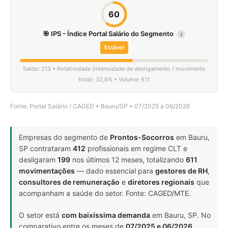
60
🎯 IPS - Índice Portal Salário do Segmento
i
Estável
Saldo: 213 • Rotatividade (intensidade de desligamento / movimento
total): 32,6% • Volume: 611
Fonte: Portal Salário / CAGED • Bauru/SP • 07/2025 a 06/2026
Empresas do segmento de
Prontos-Socorros
em Bauru,
SP contrataram
412
profissionais em regime CLT e
desligaram
199
nos últimos 12 meses, totalizando
611
movimentações
— dado essencial para
gestores de RH
,
consultores de remuneração
e
diretores regionais
que
acompanham a saúde do setor. Fonte: CAGED/MTE.
O setor está
com baixíssima demanda
em Bauru, SP. No
comparativo entre os meses de
07/2025 e 06/2026
,