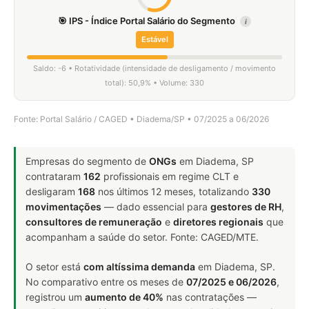
🎯 IPS - Índice Portal Salário do Segmento
i
Estável
Saldo: -6 • Rotatividade (intensidade de desligamento / movimento
total): 50,9% • Volume: 330
Fonte: Portal Salário / CAGED • Diadema/SP • 07/2025 a 06/2026
Empresas do segmento de
ONGs
em Diadema, SP
contrataram
162
profissionais em regime CLT e
desligaram
168
nos últimos 12 meses, totalizando
330
movimentações
— dado essencial para
gestores de RH
,
consultores de remuneração
e
diretores regionais
que
acompanham a saúde do setor. Fonte: CAGED/MTE.
O setor está
com altíssima demanda
em Diadema, SP.
No comparativo entre os meses de
07/2025 e 06/2026
,
registrou um
aumento de 40%
nas contratações —