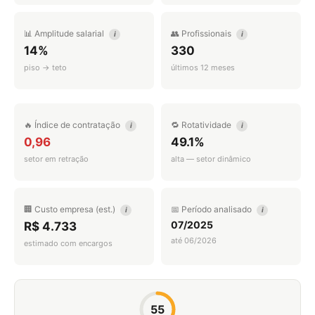
📊 Amplitude salarial
👥 Profissionais
i
i
14%
330
piso → teto
últimos 12 meses
🔥 Índice de contratação
🔁 Rotatividade
i
i
0,96
49.1%
setor em retração
alta — setor dinâmico
🏢 Custo empresa (est.)
📅 Período analisado
i
i
07/2025
R$ 4.733
até 06/2026
estimado com encargos
55