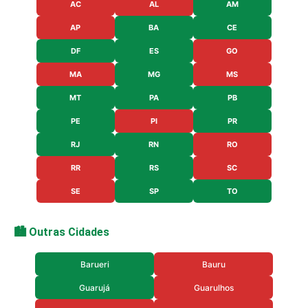
AC
AL
AM
AP
BA
CE
DF
ES
GO
MA
MG
MS
MT
PA
PB
PE
PI
PR
RJ
RN
RO
RR
RS
SC
SE
SP
TO
🏙️ Outras Cidades
Barueri
Bauru
Guarujá
Guarulhos