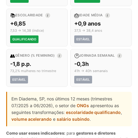
📚
🎂
ESCOLARIDADE
IDADE MÉDIA
I
I
+6,85
+0,9 anos
7,53 → 14,38 (índice)
37,5 → 38,4 anos
QUALIFICANDO
ESTÁVEL
👥
🕐
GÊNERO (% FEMININO)
JORNADA SEMANAL
I
I
-1,8 p.p.
-0,3h
73,2% mulheres no trimestre
41h → 40h semanais
ESTÁVEL
ESTÁVEL
Em Diadema, SP, nos últimos 12 meses (trimestres
07/2025 a 06/2026), o setor de
ONGs
apresentou as
seguintes transformações:
escolaridade qualificando
,
volume acelerando
e
salário subindo
.
Como usar esses indicadores:
para
gestores e diretores