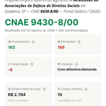
Pesquisa cargos e salários do segmento de
Atividades de
Associações de Defesa de Direitos Sociais
em
Diadema, SP — CNAE
9430-8/00
— Portal Salário / CAGED.
CNAE 9430-8/00
Atualizado em
03 agosto de 2026
• 330 movimentações
📥 Contratações
📤 Demissões
i
i
162
168
⚖️ Saldo líquido
🔄 Situação
i
i
Com altíssima demanda
-6
💰 Salário médio do setor
🎯 Cargos distintos
i
i
R$ 2.784
10
todos os cargos
ocupações no setor