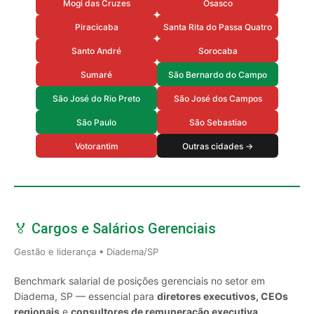
Mogi das Cruzes
Osasco
Piracicaba
Santa Rita do Passa Quatro
Santo André
Sorocaba
Sumaré
São Bernardo do Campo
São José do Rio Preto
São José dos Campos
São Paulo
São Sebastiao
Votorantim
Outras cidades →
🏅 Cargos e Salários Gerenciais
Gestão e liderança • Diadema/SP
Benchmark salarial de posições gerenciais no setor em
Diadema, SP — essencial para
diretores executivos, CEOs
regionais
e
consultores de remuneração executiva