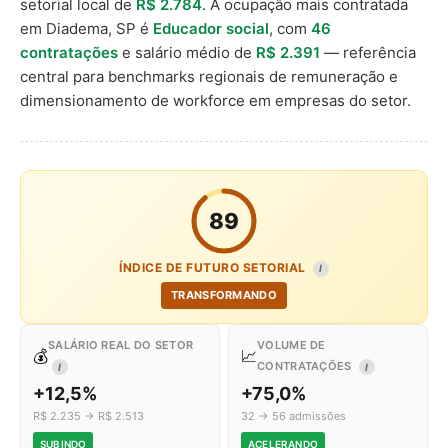
setorial local de
R$ 2.784
. A ocupação mais contratada
em Diadema, SP é
Educador social
, com
46
contratações
e salário médio de
R$ 2.391
— referência
central para benchmarks regionais de remuneração e
dimensionamento de workforce em empresas do setor.
89
ÍNDICE DE FUTURO SETORIAL
I
TRANSFORMANDO
SALÁRIO REAL DO SETOR
VOLUME DE
💰
📈
CONTRATAÇÕES
I
I
+12,5%
+75,0%
R$ 2.235 → R$ 2.513
32 → 56 admissões
SUBINDO
ACELERANDO