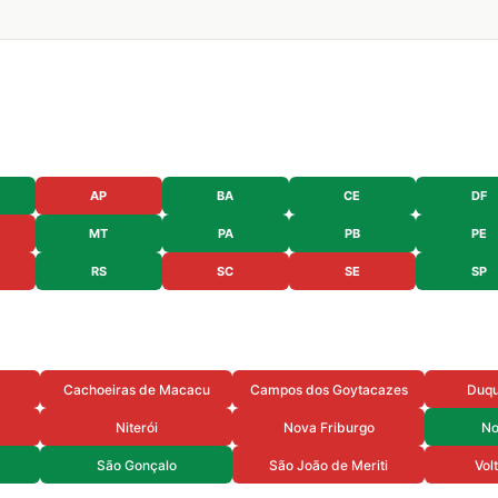
AP
BA
CE
DF
MT
PA
PB
PE
RS
SC
SE
SP
Cachoeiras de Macacu
Campos dos Goytacazes
Duqu
Niterói
Nova Friburgo
No
São Gonçalo
São João de Meriti
Vol