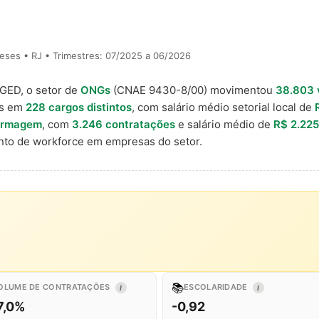
eses • RJ • Trimestres: 07/2025 a 06/2026
AGED, o setor de
ONGs
(CNAE 9430-8/00) movimentou
38.803 
is em
228 cargos distintos
, com salário médio setorial local de
fermagem
, com
3.246 contratações
e salário médio de
R$ 2.225
to de workforce em empresas do setor.
📚
OLUME DE CONTRATAÇÕES
ESCOLARIDADE
I
I
7,0%
-0,92