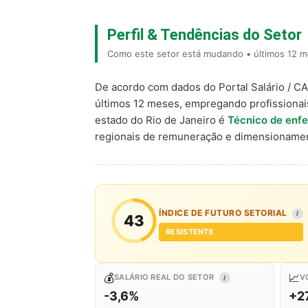
Perfil & Tendências do Setor
Como este setor está mudando • últimos 12 m
De acordo com dados do Portal Salário / C
últimos 12 meses, empregando profissiona
estado do Rio de Janeiro é
Técnico de en
regionais de remuneração e dimensionamen
ÍNDICE DE FUTURO SETORIAL
I
43
RESISTENTE
💰
📈
SALÁRIO REAL DO SETOR
V
I
-3,6%
+2