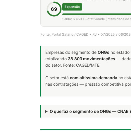
Expansão
69
Saldo: 6.459 • Rotatividade (intensidade de
Fonte: Portal Salário / CAGED • RJ • 07/2025 a 06/202
Empresas do segmento de
ONGs
no estado 
totalizando
38.803 movimentações
— dado 
do setor. Fonte: CAGED/MTE.
O setor está
com altíssima demanda
no est
nas contratações — pressão competitiva por 
O que faz o segmento de ONGs — CNAE