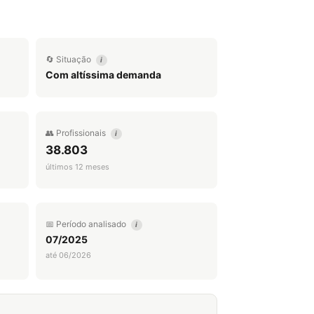
🔄 Situação
i
Com altíssima demanda
👥 Profissionais
i
38.803
últimos 12 meses
📅 Período analisado
i
07/2025
até 06/2026