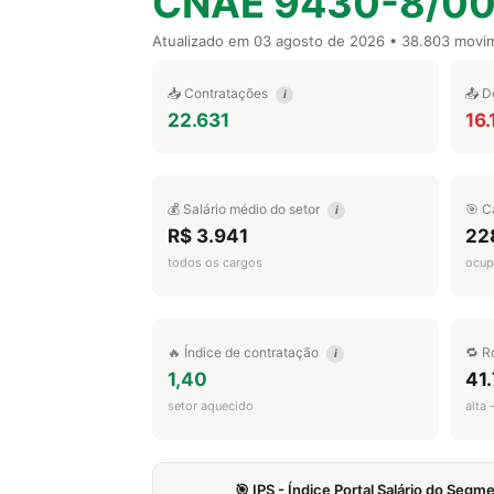
CNAE 9430-8/0
Atualizado em
03 agosto de 2026
• 38.803 movi
📥 Contratações
📤 D
i
22.631
16.
💰 Salário médio do setor
🎯 C
i
R$ 3.941
22
todos os cargos
ocup
🔥 Índice de contratação
🔁 R
i
1,40
41
setor aquecido
alta
🎯 IPS - Índice Portal Salário do Seg