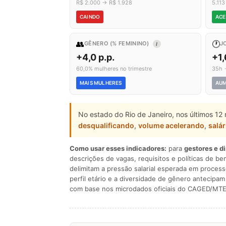
R$ 2.000 → R$ 1.928
5.11
CAINDO
ACE
👥
🕐
GÊNERO (% FEMININO)
J
I
+4,0 p.p.
+1
60,0% mulheres no trimestre
35h 
MAIS MULHERES
AU
No estado do Rio de Janeiro, nos últimos 12
desqualificando
,
volume acelerando
,
salár
Como usar esses indicadores:
para
gestores e d
descrições de vagas, requisitos e políticas de be
delimitam a pressão salarial esperada em process
perfil etário e a diversidade de gênero antecip
com base nos microdados oficiais do CAGED/MTE