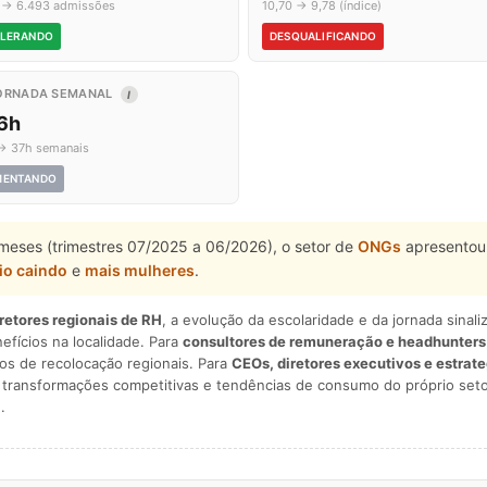
3 → 6.493 admissões
10,70 → 9,78 (índice)
LERANDO
DESQUALIFICANDO
ORNADA SEMANAL
I
,6h
→ 37h semanais
MENTANDO
 meses (trimestres 07/2025 a 06/2026), o setor de
ONGs
apresentou 
io caindo
e
mais mulheres
.
iretores regionais de RH
, a evolução da escolaridade e da jornada sina
nefícios na localidade. Para
consultores de remuneração e headhunters
os de recolocação regionais. Para
CEOs, diretores executivos e estrat
am transformações competitivas e tendências de consumo do próprio seto
.