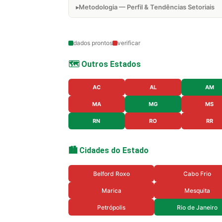
Metodologia — Perfil & Tendências Setoriais
dados prontos
verificar
🗺️ Outros Estados
AC
AL
AM
MA
MG
MS
RN
RO
RR
🏙️ Cidades do Estado
Belford Roxo
Cabo Frio
Marica
Mesquita
Petrópolis
Rio de Janeiro