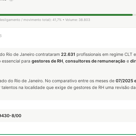
 desligamento / movimento total): 41,7% • Volume: 38.803
6
do Rio de Janeiro contrataram
22.631
profissionais em regime CLT 
essencial para
gestores de RH
,
consultores de remuneração
e
di
ado do Rio de Janeiro. No comparativo entre os meses de
07/2025 
talentos na localidade que exige de gestores de RH uma revisão da 
 9430-8/00