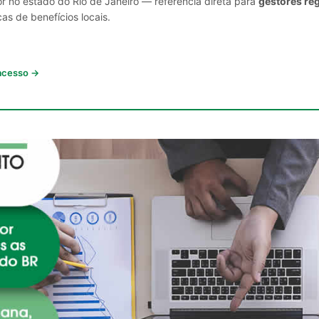
r no estado do Rio de Janeiro — referência direta para
gestores reg
cas de benefícios locais.
 acesso →