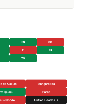
ES
GO
PI
PR
TO
e de Caxias
Mangaratiba
va Iguaçu
Parati
ta Redonda
Outras cidades →