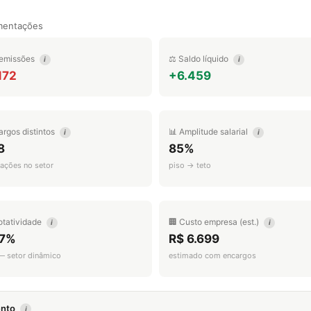
0
mentações
emissões
⚖️ Saldo líquido
i
i
172
+6.459
argos distintos
📊 Amplitude salarial
i
i
8
85%
ações no setor
piso → teto
otatividade
🏢 Custo empresa (est.)
i
i
.7%
R$ 6.699
 — setor dinâmico
estimado com encargos
mento
i