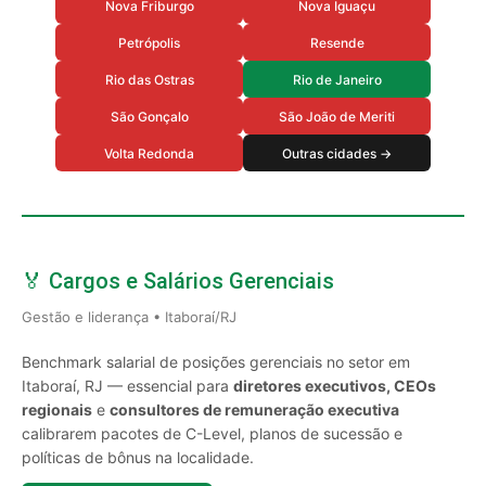
Nova Friburgo
Nova Iguaçu
Petrópolis
Resende
Rio das Ostras
Rio de Janeiro
São Gonçalo
São João de Meriti
Volta Redonda
Outras cidades →
🏅 Cargos e Salários Gerenciais
Gestão e liderança • Itaboraí/RJ
Benchmark salarial de posições gerenciais no setor em
Itaboraí, RJ — essencial para
diretores executivos, CEOs
regionais
e
consultores de remuneração executiva
calibrarem pacotes de C-Level, planos de sucessão e
políticas de bônus na localidade.