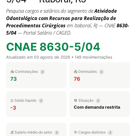
Pesquisa cargos e salários do segmento de
Atividade
Odontológica com Recursos para Realização de
Procedimentos Cirúrgicos
em Itaboraí, RJ — CNAE
8630-
5/04
— Portal Salário / CAGED.
CNAE 8630-5/04
Atualizado em
03 agosto de 2026
• 149 movimentações
📥 Contratações
📤 Demissões
i
i
73
76
⚖️ Saldo líquido
🔄 Situação
i
i
Com demanda restrita
-3
💰 Salário médio do setor
🎯 Cargos distintos
i
i