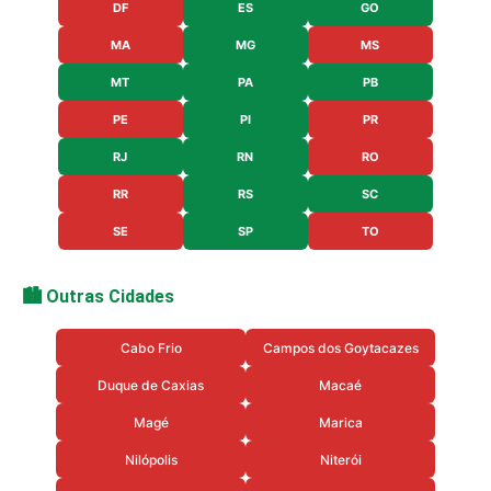
DF
ES
GO
MA
MG
MS
MT
PA
PB
PE
PI
PR
RJ
RN
RO
RR
RS
SC
SE
SP
TO
🏙️ Outras Cidades
Cabo Frio
Campos dos Goytacazes
Duque de Caxias
Macaé
Magé
Marica
Nilópolis
Niterói