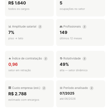
R$ 1.640
5
todos os cargos
ocupações no setor
📊 Amplitude salarial
👥 Profissionais
i
i
7%
149
piso → teto
últimos 12 meses
🔥 Índice de contratação
🔁 Rotatividade
i
i
0,96
49%
setor em retração
alta — setor dinâmico
🏢 Custo empresa (est.)
📅 Período analisado
i
i
07/2025
R$ 2.788
até 06/2026
estimado com encargos