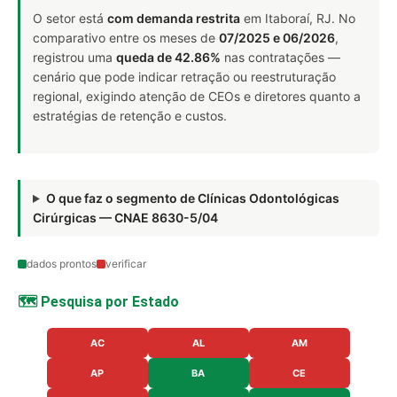
O setor está
com demanda restrita
em Itaboraí, RJ. No
comparativo entre os meses de
07/2025 e 06/2026
,
registrou uma
queda de 42.86%
nas contratações —
cenário que pode indicar retração ou reestruturação
regional, exigindo atenção de CEOs e diretores quanto a
estratégias de retenção e custos.
O que faz o segmento de Clínicas Odontológicas
Cirúrgicas — CNAE 8630-5/04
dados prontos
verificar
🗺️ Pesquisa por Estado
AC
AL
AM
AP
BA
CE