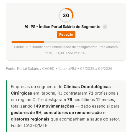
30
🎯 IPS - Índice Portal Salário do Segmento
i
Retração
Saldo: -3 • Rotatividade (intensidade de desligamento / movimento
total): 51,0% • Volume: 149
Fonte: Portal Salário / CAGED • Itaboraí/RJ • 07/2025 a 06/2026
Empresas do segmento de
Clínicas Odontológicas
Cirúrgicas
em Itaboraí, RJ contrataram
73
profissionais
em regime CLT e desligaram
76
nos últimos 12 meses,
totalizando
149 movimentações
— dado essencial para
gestores de RH
,
consultores de remuneração
e
diretores regionais
que acompanham a saúde do setor.
Fonte: CAGED/MTE.